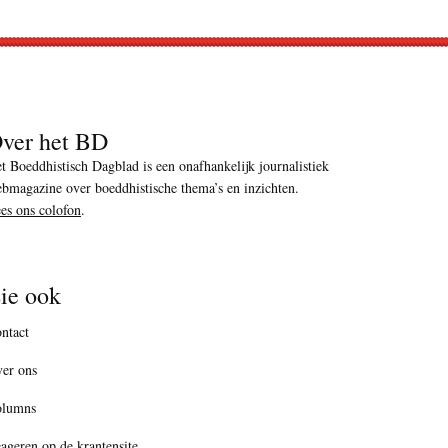
ver het BD
t Boeddhistisch Dagblad is een onafhankelijk journalistiek
bmagazine over boeddhistische thema’s en inzichten.
es ons colofon
.
ie ook
ntact
er ons
olumns
ageren op de krantensite