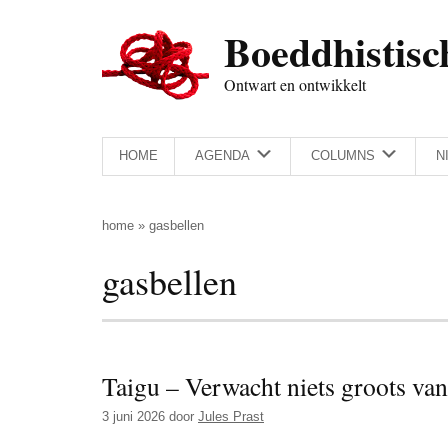
Door
Skip
Spring
Spring
Boeddhistisc
naar
to
naar
naar
de
secondary
de
de
Ontwart en ontwikkelt
hoofd
menu
eerste
voettekst
inhoud
sidebar
HOME
AGENDA
COLUMNS
N
home
»
gasbellen
gasbellen
Taigu – Verwacht niets groots v
3 juni 2026
door
Jules Prast