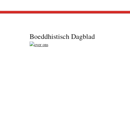
Footer
Boeddhistisch Dagblad