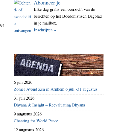
Abonneer je
i
Elke dag gratis een overzicht van de
t
berichten op het Boeddhistisch Dagblad
e
in je mailbox.
over
er
Inschrijven »
Taigu
–
Verwacht
niets
groots
van
boeddhisme
6 juli 2026
Zomer Avond Zen in Arnhem 6 juli -31 augustus
31 juli 2026
Dhyana & Insight – Reevaluating Dhyana
9 augustus 2026
Chanting for World Peace
12 augustus 2026