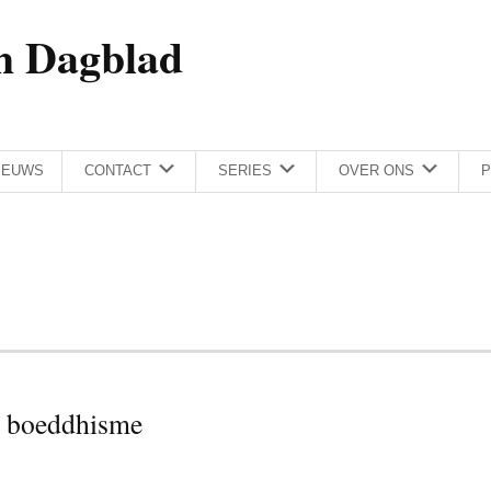
h Dagblad
IEUWS
CONTACT
SERIES
OVER ONS
P
an boeddhisme