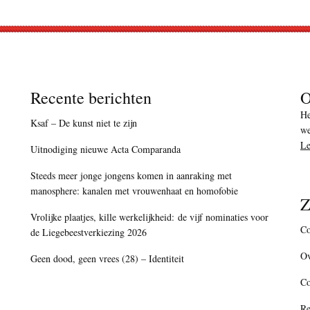
Recente berichten
O
He
Ksaf – De kunst niet te zijn
we
Le
Uitnodiging nieuwe Acta Comparanda
Steeds meer jonge jongens komen in aanraking met
manosphere: kanalen met vrouwenhaat en homofobie
Z
Vrolijke plaatjes, kille werkelijkheid: de vijf nominaties voor
Co
de Liegebeestverkiezing 2026
Ov
Geen dood, geen vrees (28) – Identiteit
C
Re