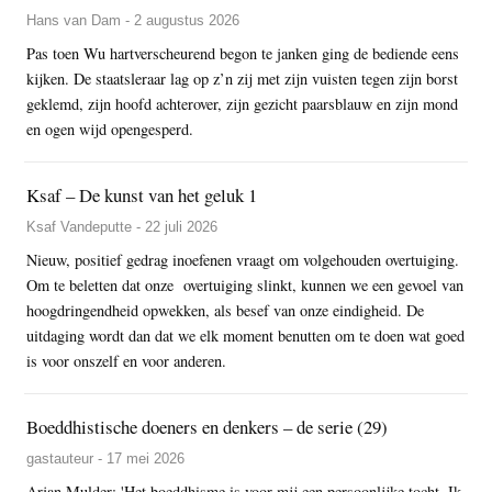
Hans van Dam - 2 augustus 2026
Pas toen Wu hartverscheurend begon te janken ging de bediende eens
kijken. De staatsleraar lag op z’n zij met zijn vuisten tegen zijn borst
geklemd, zijn hoofd achterover, zijn gezicht paarsblauw en zijn mond
en ogen wijd opengesperd.
Ksaf – De kunst van het geluk 1
Ksaf Vandeputte - 22 juli 2026
Nieuw, positief gedrag inoefenen vraagt om volgehouden overtuiging.
Om te beletten dat onze overtuiging slinkt, kunnen we een gevoel van
hoogdringendheid opwekken, als besef van onze eindigheid. De
uitdaging wordt dan dat we elk moment benutten om te doen wat goed
is voor onszelf en voor anderen.
Boeddhistische doeners en denkers – de serie (29)
gastauteur - 17 mei 2026
Arjan Mulder: 'Het boeddhisme is voor mij een persoonlijke tocht. Ik