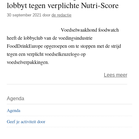
lobbyt tegen verplichte Nutri-Score
t
e
e
s
30 september 2021
door
de redactie
i
Voedselwaakhond foodwatch
t
heeft de lobbyclub van de voedingsindustrie
e
FoodDrinkEurope opgeroepen om te stoppen met de strijd
tegen een verplicht voedselkeuzelogo op
voedselverpakkingen.
over
Lees meer
food
–
Primaire
Agenda
Voedi
Sidebar
lobby
Agenda
tege
Geef je activiteit door
verpl
Nutri-