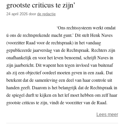
grootste criticus te zijn’
t
e
e
s
24 april 2026
door
de redactie
i
‘Ons rechtssysteem werkt omdat
t
ú ons de rechtsprekende macht gunt.’ Dit stelt Henk Naves
e
(voorzitter Raad voor de rechtspraak) in het vandaag
gepubliceerde jaarverslag van de Rechtspraak. Rechters zijn
onafhankelijk en voor het leven benoemd, schrijft Naves in
zijn jaarbericht. Dit wapent hen tegen invloed van buitenaf
als zij een objectief oordeel moeten geven in een zaak. Dat
betekent dat de samenleving een deel van haar controle uit
handen geeft. Daarom is het belangrijk dat de Rechtspraak in
de spiegel durft te kijken en het lef moet hebben om zelf haar
grootste criticus te zijn, vindt de voorzitter van de Raad.
over
Lees meer
‘We