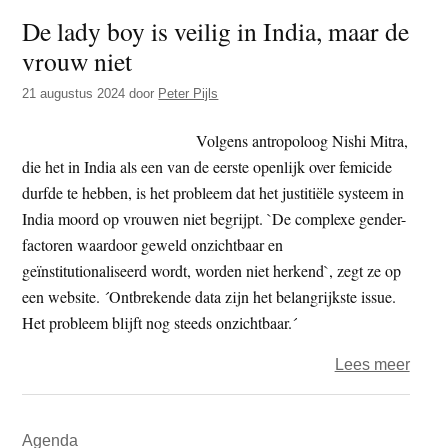
moet
De lady boy is veilig in India, maar de
durv
vrouw niet
zelf
onze
21 augustus 2024
door
Peter Pijls
groot
critic
Volgens antropoloog Nishi Mitra,
te
die het in India als een van de eerste openlijk over femicide
zijn’
durfde te hebben, is het probleem dat het justitiële systeem in
India moord op vrouwen niet begrijpt. `De complexe gender-
factoren waardoor geweld onzichtbaar en
geïnstitutionaliseerd wordt, worden niet herkend`, zegt ze op
een website. ´Ontbrekende data zijn het belangrijkste issue.
Het probleem blijft nog steeds onzichtbaar.´
over
Lees meer
De
lady
Primaire
Agenda
boy