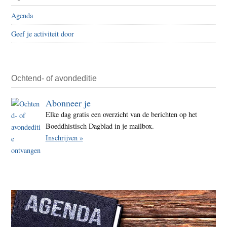
Sidebar
is
Agenda
veilig
Geef je activiteit door
in
India,
maar
de
Ochtend- of avondeditie
vrou
Abonneer je
niet
Elke dag gratis een overzicht van de berichten op het
Boeddhistisch Dagblad in je mailbox.
Inschrijven »