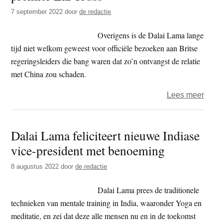
Modi
7 september 2022
door
de redactie
een
blijv
Overigens is de Dalai Lama lange
goed
tijd niet welkom geweest voor officiële bezoeken aan Britse
gezo
regeringsleiders die bang waren dat zo’n ontvangst de relatie
toe
met China zou schaden.
over
Lees meer
Dalai
Lam
Dalai Lama feliciteert nieuwe Indiase
felici
vice-president met benoeming
nieu
Brits
8 augustus 2022
door
de redactie
premi
Liz
Dalai Lama prees de traditionele
Truss
technieken van mentale training in India, waaronder Yoga en
meditatie, en zei dat deze alle mensen nu en in de toekomst