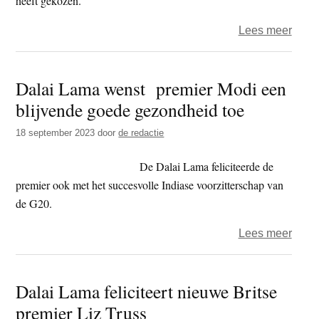
heeft gekozen.
over
Lees meer
Euro
extre
Dalai Lama wenst premier Modi een
recht
blijvende goede gezondheid toe
leide
felici
18 september 2023
door
de redactie
Geert
Wilde
De Dalai Lama feliciteerde de
premier ook met het succesvolle Indiase voorzitterschap van
de G20.
over
Lees meer
Dalai
Lam
Dalai Lama feliciteert nieuwe Britse
wens
premier Liz Truss
prem