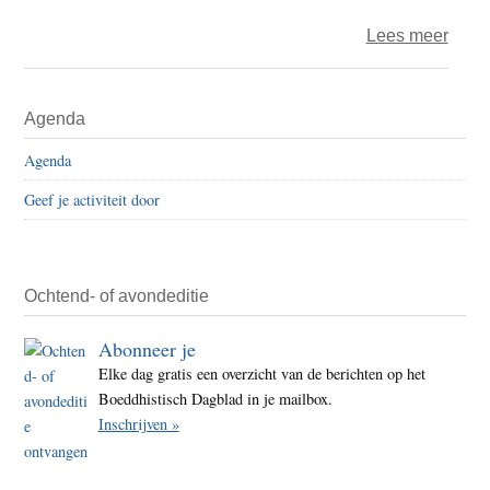
over
Lees meer
Dalai
Lam
Primaire
Agenda
felici
Sidebar
Mala
Agenda
Yousa
Geef je activiteit door
en
Kaila
Satya
Ochtend- of avondeditie
Abonneer je
Elke dag gratis een overzicht van de berichten op het
Boeddhistisch Dagblad in je mailbox.
Inschrijven »