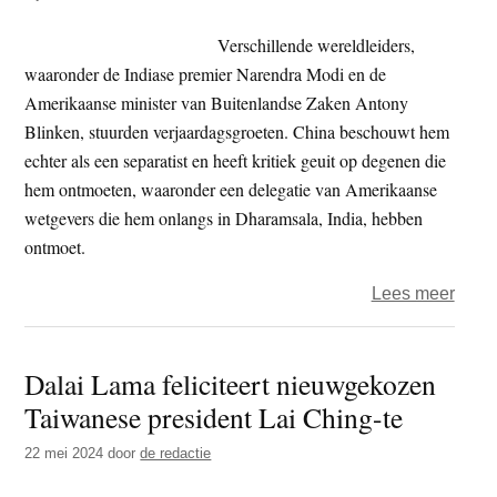
Takai
als
Verschillende wereldleiders,
nieu
waaronder de Indiase premier Narendra Modi en de
premi
Amerikaanse minister van Buitenlandse Zaken Antony
van
Blinken, stuurden verjaardagsgroeten. China beschouwt hem
Japa
echter als een separatist en heeft kritiek geuit op degenen die
hem ontmoeten, waaronder een delegatie van Amerikaanse
wetgevers die hem onlangs in Dharamsala, India, hebben
ontmoet.
over
Lees meer
Jarig
Dalai
Dalai Lama feliciteert nieuwgekozen
Lam
Taiwanese president Lai Ching-te
(89)
–
22 mei 2024
door
de redactie
‘ik
ben