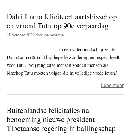
leide
Dalai Lama feliciteert aartsbisschop
in
en vriend Tutu op 90e verjaardag
balli
felici
11 oktober 2021
door
de redactie
vrouw
India
In een videoboodschap zei de
presi
Dalai Lama (86) dat hij diepe bewondering en respect heeft
met
voor Tutu. ‘Wij religieuze mensen zouden mensen als
beno
bisschop Tutu moeten volgen die in volledige vrede leven.’
over
Lees meer
Dalai
Lam
Buitenlandse felicitaties na
felici
benoeming nieuwe president
aarts
en
Tibetaanse regering in ballingschap
vrien