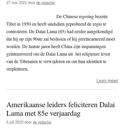
27 mei 2021
door
de redactie
Tutu
op
De Chinese regering bezette
90e
Tibet in 1950 en heeft sindsdien geprobeerd de regio te
verja
controleren. De Dalai Lama (85) had eerder aangekondigd
dat hij op zijn 90ste zal beslissen of hij gereïncarneerd moet
worden. De laatste jaren heeft China zijn inspanningen
geïntensiveerd om de Dalai Lama uit het religieuze leven
van de Tibetanen te verwijderen en om hun identiteit te
verpletteren.
over
Lees meer
Buite
felici
Amerikaanse leiders feliciteren Dalai
na
Lama met 85e verjaardag
beno
nieu
6 juli 2020
door
de redactie
presi