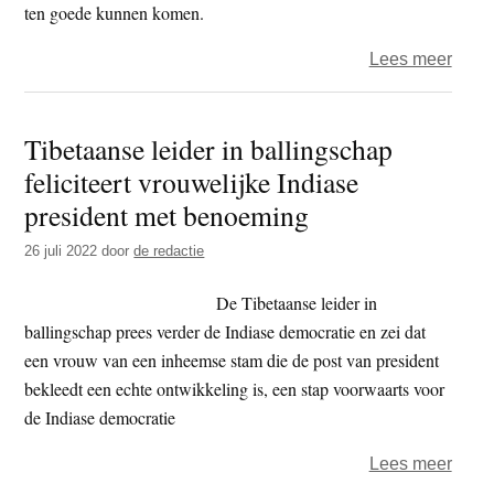
ten goede kunnen komen.
over
Lees meer
Dalai
Lam
Tibetaanse leider in ballingschap
felici
feliciteert vrouwelijke Indiase
nieu
India
president met benoeming
vice-
26 juli 2022
door
de redactie
presi
met
De Tibetaanse leider in
beno
ballingschap prees verder de Indiase democratie en zei dat
een vrouw van een inheemse stam die de post van president
bekleedt een echte ontwikkeling is, een stap voorwaarts voor
de Indiase democratie
over
Lees meer
Tibe