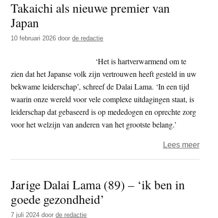
Takaichi als nieuwe premier van
t
e
Japan
e
s
i
10 februari 2026
door
de redactie
t
‘Het is hartverwarmend om te
e
zien dat het Japanse volk zijn vertrouwen heeft gesteld in uw
bekwame leiderschap’, schreef de Dalai Lama. ‘In een tijd
waarin onze wereld voor vele complexe uitdagingen staat, is
leiderschap dat gebaseerd is op mededogen en oprechte zorg
voor het welzijn van anderen van het grootste belang.’
over
Lees meer
Felici
Dalai
Jarige Dalai Lama (89) – ‘ik ben in
Lam
goede gezondheid’
voor
Sana
7 juli 2024
door
de redactie