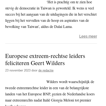
‘Het is prachtig om te zien hoe
in
stevig de democratie in Taiwan is geworteld. Ik wens u veel
goed
succes bij het aangaan van de uitdagingen die in het verschiet
gezo
liggen bij het vervullen van de hoop en aspiraties van de
bevolking van Taiwan’, aldus de Dalai Lama.
over
Lees meer
Dalai
Lam
Europese extreem-rechtse leiders
felici
feliciteren Geert Wilders
nieu
Taiw
23 november 2023
door
de redactie
presi
Lai
Wilders wordt waarschijnlijk de
Chin
tweede extreemrechtse leider in een van de belangrijkste
te
landen van het Europese BNP, gezien de Nederlandse koers
naar extreemrechts nadat Italië Giorgia Meloni tot premier