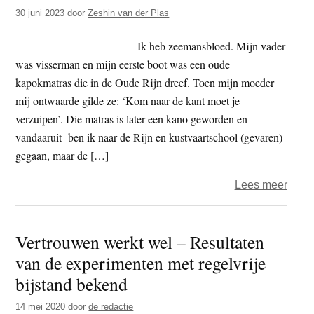
t
30 juni 2023
door
Zeshin van der Plas
e
e
s
Ik heb zeemansbloed. Mijn vader
i
was visserman en mijn eerste boot was een oude
t
kapokmatras die in de Oude Rijn dreef. Toen mijn moeder
e
mij ontwaarde gilde ze: ‘Kom naar de kant moet je
verzuipen’. Die matras is later een kano geworden en
vandaaruit ben ik naar de Rijn en kustvaartschool (gevaren)
gegaan, maar de […]
over
Lees meer
De
Lena
Vertrouwen werkt wel – Resultaten
van de experimenten met regelvrije
bijstand bekend
14 mei 2020
door
de redactie