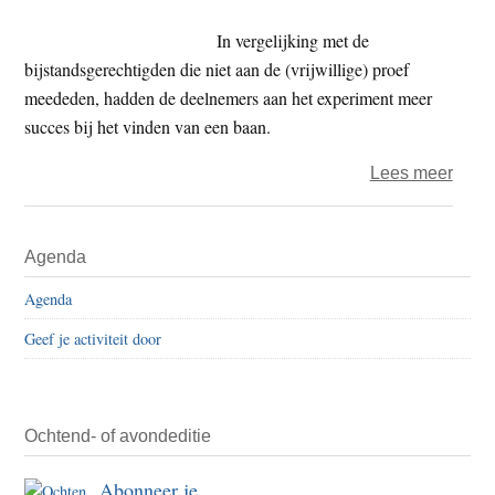
In vergelijking met de
bijstandsgerechtigden die niet aan de (vrijwillige) proef
meededen, hadden de deelnemers aan het experiment meer
succes bij het vinden van een baan.
over
Lees meer
Vert
werkt
Primaire
Agenda
wel
Sidebar
–
Agenda
Resul
Geef je activiteit door
van
de
expe
met
Ochtend- of avondeditie
regel
Abonneer je
bijst