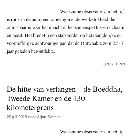
Waakzame observatie van het lijf
is (ook in de auto) een omgang met de werkelijkheid die
onmisbaar is voor het inzicht in het samenspel tussen lichaam
en geest. Het brengt u een stap verder op het deugdelijke en
voortreffelijke achtvoudige pad dat de Ontwaakte zo’n 2.517
jaar geleden herontdekte.
over
Lees meer
De
hitte
De hitte van verlangen – de Boeddha,
van
Tweede Kamer en de 130-
verl
–
kilometergrens
de
26 juli 2018
door
Arjan Schrier
Boed
Twee
Waakzame observatie van het lijf
Kame