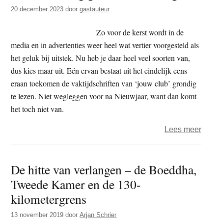
t
20 december 2023
door
gastauteur
e
e
s
Zo voor de kerst wordt in de
i
media en in advertenties weer heel wat vertier voorgesteld als
t
het geluk bij uitstek. Nu heb je daar heel veel soorten van,
e
dus kies maar uit. Eén ervan bestaat uit het eindelijk eens
eraan toekomen de vaktijdschriften van ‘jouw club’ grondig
te lezen. Niet wegleggen voor na Nieuwjaar, want dan komt
het toch niet van.
over
Lees meer
Een
eenv
De hitte van verlangen – de Boeddha,
goed
Tweede Kamer en de 130-
idee
–
kilometergrens
door
13 november 2019
door
Arjan Schrier