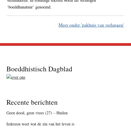
verminderen. In sommige teksten wordt dit vermogen
‘boeddhanatuur’ genoemd.
Meer onder 'pakhuis van verlangen'
Footer
Boeddhistisch Dagblad
Recente berichten
Geen dood, geen vrees (27) – Huilen
Iedereen weet wat de zin van het leven is