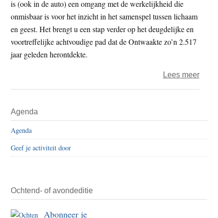
is (ook in de auto) een omgang met de werkelijkheid die
en
onmisbaar is voor het inzicht in het samenspel tussen lichaam
de
en geest. Het brengt u een stap verder op het deugdelijke en
130-
voortreffelijke achtvoudige pad dat de Ontwaakte zo’n 2.517
kilom
jaar geleden herontdekte.
over
Lees meer
De
hitte
Primaire
Agenda
van
Sidebar
verl
Agenda
–
Geef je activiteit door
de
Boed
Twee
Kame
Ochtend- of avondeditie
en
Abonneer je
de