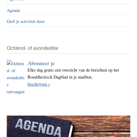
Sidebar
in
Agenda
het
Geef je activiteit door
bos
huile
Ochtend- of avondeditie
Abonneer je
Elke dag gratis een overzicht van de berichten op het
Boeddhistisch Dagblad in je mailbox.
Inschrijven »