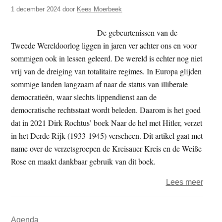
t
1 december 2024
door
Kees Moerbeek
e
e
s
De gebeurtenissen van de
i
Tweede Wereldoorlog liggen in jaren ver achter ons en voor
t
sommigen ook in lessen geleerd. De wereld is echter nog niet
e
vrij van de dreiging van totalitaire regimes. In Europa glijden
sommige landen langzaam af naar de status van illiberale
democratieën, waar slechts lippendienst aan de
democratische rechtsstaat wordt beleden. Daarom is het goed
dat in 2021 Dirk Rochtus’ boek Naar de hel met Hitler, verzet
in het Derde Rijk (1933-1945) verscheen. Dit artikel gaat met
name over de verzetsgroepen de Kreisauer Kreis en de Weiße
Rose en maakt dankbaar gebruik van dit boek.
over
Lees meer
Als
de
Primaire
Agenda
wolv