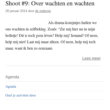
Shoot #9: Over wachten en wachten
voor
kat
28 januari 2014
door
de redactie
van
banko
Als drama-konijntjes hullen we
ons wachten in zelfbeklag. Zoals: “Zie mij hier nu in mijn
holletje! Dit is toch geen léven? Help mij! Iemand! Of neen,
help mij niet! Laat mij maar alleen. Of neen, help mij toch
maar, want ik ben zo eenzaam.
over
Lees meer
Shoo
#9:
Primaire
Agenda
Over
Sidebar
wach
Agenda
en
Geef je activiteit door
wach