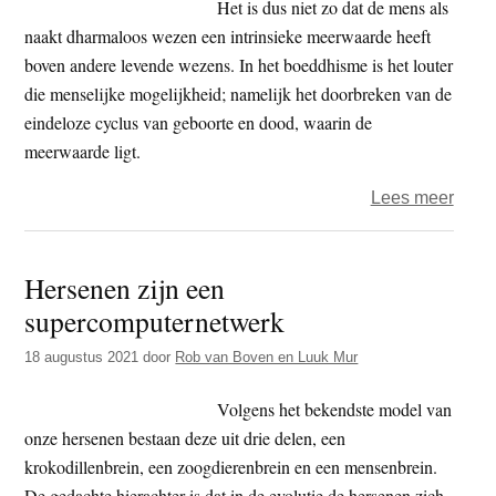
werk
Het is dus niet zo dat de mens als
als
naakt dharmaloos wezen een intrinsieke meerwaarde heeft
ik
boven andere levende wezens. In het boeddhisme is het louter
geen
die menselijke mogelijkheid; namelijk het doorbreken van de
zelf
eindeloze cyclus van geboorte en dood, waarin de
heb?
meerwaarde ligt.
over
Lees meer
De
Boedd
Hersenen zijn een
Aap
supercomputernetwerk
18 augustus 2021
door
Rob van Boven en Luuk Mur
Volgens het bekendste model van
onze hersenen bestaan deze uit drie delen, een
krokodillenbrein, een zoogdierenbrein en een mensenbrein.
De gedachte hierachter is dat in de evolutie de hersenen zich