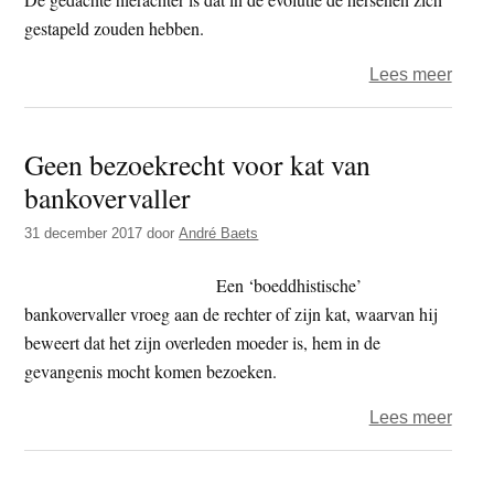
gestapeld zouden hebben.
over
Lees meer
Hers
zijn
Geen bezoekrecht voor kat van
een
bankovervaller
supe
31 december 2017
door
André Baets
Een ‘boeddhistische’
bankovervaller vroeg aan de rechter of zijn kat, waarvan hij
beweert dat het zijn overleden moeder is, hem in de
gevangenis mocht komen bezoeken.
over
Lees meer
Geen
bezo