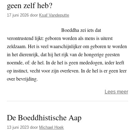
geen zelf heb?
t
e
e
s
17 juni 2026
door
Ksaf Vandeputte
i
Boeddha zei iets dat
t
verontrustend lijkt: geboren worden als mens is uiterst
e
zeldzaam. Het is veel waarschijnlijker om geboren te worden
in het dierenrijk, dat hij het rijk van de hongerige geesten
noemde, of: de hel. In de hel is geen mededogen, ieder leeft
op instinct, vecht voor zijn overleven. In de hel is er geen leer
over bevrijding.
over
Lees meer
Hoe
kan
De Boeddhistische Aap
ik
aan
13 juni 2023
door
Michael Hoek
mezel