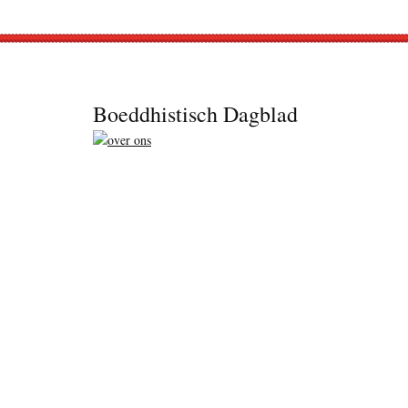
Footer
Boeddhistisch Dagblad