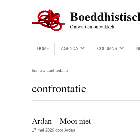
Door
Skip
Spring
Spring
Boeddhistisc
naar
to
naar
naar
de
secondary
de
de
Ontwart en ontwikkelt
hoofd
menu
eerste
voettekst
inhoud
sidebar
HOME
AGENDA
COLUMNS
N
home
»
confrontatie
confrontatie
Ardan – Mooi niet
17 mei 2026
door
Ardan