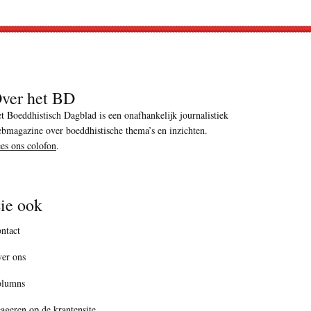
ver het BD
t Boeddhistisch Dagblad is een onafhankelijk journalistiek
bmagazine over boeddhistische thema’s en inzichten.
es ons colofon
.
ie ook
ntact
er ons
olumns
ageren op de krantensite