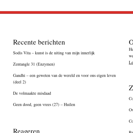
Recente berichten
O
He
Sodis Vita – kunst is de uiting van mijn innerlijk
we
Le
Zentangle 31 (Enzymen)
Gandhi – een geweten van de wereld en voor ons eigen leven
(deel 2)
Z
De volmaakte misdaad
Co
Geen dood, geen vrees (27) – Huilen
Ov
C
Reageren
Re