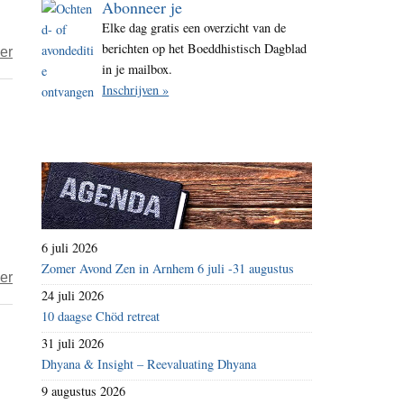
Abonneer je
i
Elke dag gratis een overzicht van de
t
berichten op het Boeddhistisch Dagblad
over
er
e
in je mailbox.
Ardan
Inschrijven »
–
Mooi
niet
6 juli 2026
Zomer Avond Zen in Arnhem 6 juli -31 augustus
over
er
24 juli 2026
Tibetaans
10 daagse Chöd retreat
klooster
31 juli 2026
gaat
Dhyana & Insight – Reevaluating Dhyana
confrontatie
9 augustus 2026
aan