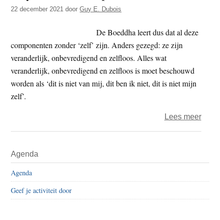
t
22 december 2021
door
Guy E. Dubois
e
e
s
De Boeddha leert dus dat al deze
i
componenten zonder ‘zelf’ zijn. Anders gezegd: ze zijn
t
veranderlijk, onbevredigend en zelfloos. Alles wat
e
veranderlijk, onbevredigend en zelfloos is moet beschouwd
worden als ‘dit is niet van mij, dit ben ik niet, dit is niet mijn
zelf’.
over
Lees meer
Guy
–
Primaire
Agenda
Medit
Sidebar
op
Agenda
het
Geef je activiteit door
‘ik’