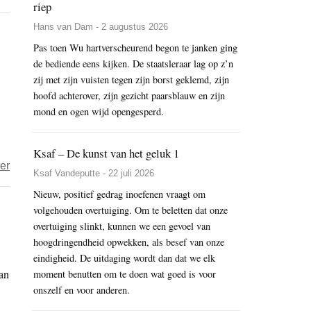
riep
‘Omstreden
wereld:
handelsverdrag
Hans van Dam - 2 augustus 2026
Onderteken
CETA
Pas toen Wu hartverscheurend begon te janken ging
CETA
de bediende eens kijken. De staatsleraar lag op z’n
slecht
niet
zij met zijn vuisten tegen zijn borst geklemd, zijn
voor
hoofd achterover, zijn gezicht paarsblauw en zijn
mens
mond en ogen wijd opengesperd.
en
dier’
Ksaf – De kunst van het geluk 1
over
er
Ksaf Vandeputte - 22 juli 2026
Manifest
Nieuw, positief gedrag inoefenen vraagt om
voor
volgehouden overtuiging. Om te beletten dat onze
eerlijke
overtuiging slinkt, kunnen we een gevoel van
handel
hoogdringendheid opwekken, als besef van onze
verenigt
eindigheid. De uitdaging wordt dan dat we elk
an
boeren-
moment benutten om te doen wat goed is voor
onszelf en voor anderen.
.
en
milieubelang