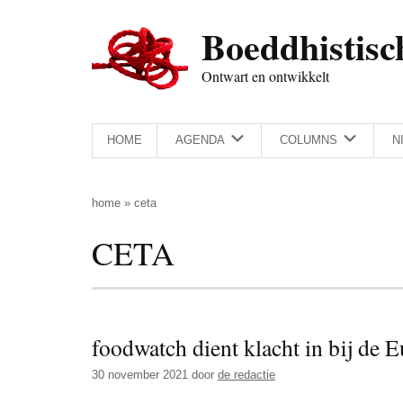
Door
Skip
Spring
Spring
Boeddhistisc
naar
to
naar
naar
de
secondary
de
de
Ontwart en ontwikkelt
hoofd
menu
eerste
voettekst
inhoud
sidebar
HOME
AGENDA
COLUMNS
N
home
»
ceta
CETA
foodwatch dient klacht in bij d
30 november 2021
door
de redactie