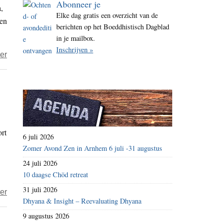
Abonneer je
,
i
Elke dag gratis een overzicht van de
 en
t
berichten op het Boeddhistisch Dagblad
e
in je mailbox.
Inschrijven »
over
er
foodwatch
dient
klacht
in
bij
ort
de
6 juli 2026
Europese
Zomer Avond Zen in Arnhem 6 juli -31 augustus
Ombudsman
24 juli 2026
tegen
10 daagse Chöd retreat
CETA
31 juli 2026
over
er
Dhyana & Insight – Reevaluating Dhyana
CETA:
9 augustus 2026
‘Mogelijk