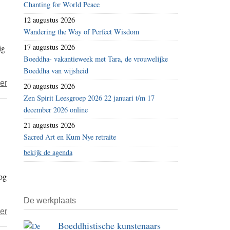
Chanting for World Peace
toch
12 augustus 2026
verboden
Wandering the Way of Perfect Wisdom
hormoonvlees
17 augustus 2026
ig
op
Boeddha- vakantieweek met Tara, de vrouwelijke
de
Boeddha van wijsheid
Europese
over
er
20 augustus 2026
markt’
Hoogleraren:
Zen Spirit Leesgroep 2026 22 januari t/m 17
“Handelsverdrag
december 2026 online
CETA
21 augustus 2026
in
Sacred Art en Kum Nye retraite
strijd
bekijk de agenda
met
og
Grondwet”
De werkplaats
over
er
Boeddhistische kunstenaars
Milieudefensie