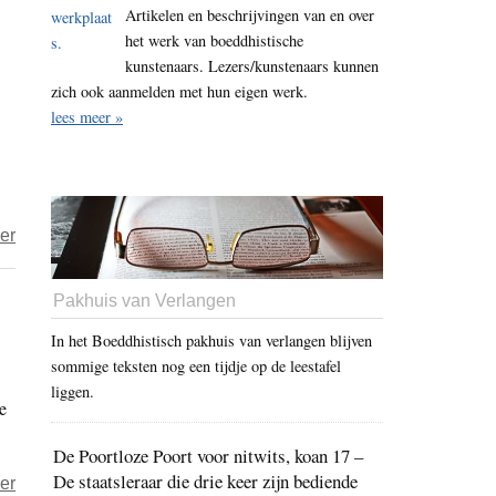
Artikelen en beschrijvingen van en over
–
het werk van boeddhistische
Kamer
kunstenaars. Lezers/kunstenaars kunnen
mist
zich ook aanmelden met hun eigen werk.
kans
lees meer »
om
klimaatleiderschap
te
tonen
over
er
Open
brief
Pakhuis van Verlangen
aan
In het Boeddhistisch pakhuis van verlangen blijven
Nederland
sommige teksten nog een tijdje op de leestafel
van
liggen.
e
organisaties
uit
De Poortloze Poort voor nitwits, koan 17 –
de
De staatsleraar die drie keer zijn bediende
over
er
hele