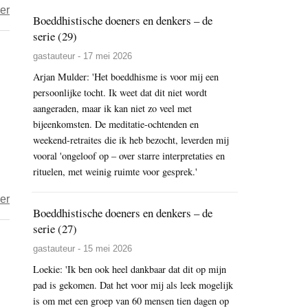
over
er
Boeddhistische doeners en denkers – de
Milieudefensie
serie (29)
–
gastauteur - 17 mei 2026
‘Nederland
Arjan Mulder: 'Het boeddhisme is voor mij een
kan
persoonlijke tocht. Ik weet dat dit niet wordt
CETA-
aangeraden, maar ik kan niet zo veel met
verdrag
bijeenkomsten. De meditatie-ochtenden en
stoppen’
weekend-retraites die ik heb bezocht, leverden mij
vooral 'ongeloof op – over starre interpretaties en
rituelen, met weinig ruimte voor gesprek.'
over
er
Boeddhistische doeners en denkers – de
foodwatch
serie (27)
–
gastauteur - 15 mei 2026
Handelsakkoord
Loekie: 'Ik ben ook heel dankbaar dat dit op mijn
EU-
pad is gekomen. Dat het voor mij als leek mogelijk
Mercosur
is om met een groep van 60 mensen tien dagen op
dreigt