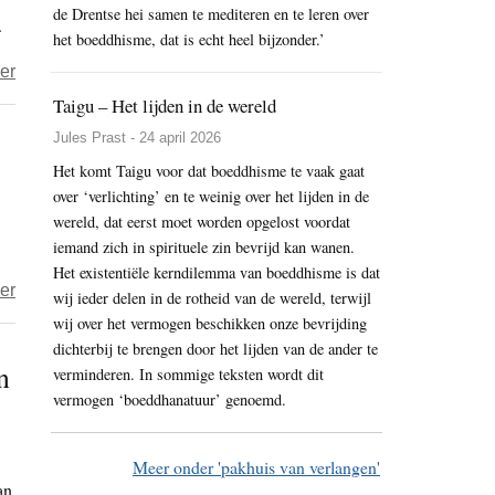
de Drentse hei samen te mediteren en te leren over
.
voedselveiligheid
het boeddhisme, dat is echt heel bijzonder.’
uit
over
er
te
foodwatch
Taigu – Het lijden in de wereld
ruilen
–
Jules Prast - 24 april 2026
tegen
Nieuwe
extra
Het komt Taigu voor dat boeddhisme te vaak gaat
EU-
over ‘verlichting’ en te weinig over het lijden in de
auto-
handelsverdragen
wereld, dat eerst moet worden opgelost voordat
export
schadelijk
iemand zich in spirituele zin bevrijd kan wanen.
voor
Het existentiële kerndilemma van boeddhisme is dat
over
er
wij ieder delen in de rotheid van de wereld, terwijl
consumenten,
Organisaties
wij over het vermogen beschikken onze bevrijding
milieu
–
dichterbij te brengen door het lijden van de ander te
en
n
verminderen. In sommige teksten wordt dit
voorlopige
democratie
vermogen ‘boeddhanatuur’ genoemd.
inwerkingtreding
CETA
voorbarig
Meer onder 'pakhuis van verlangen'
an