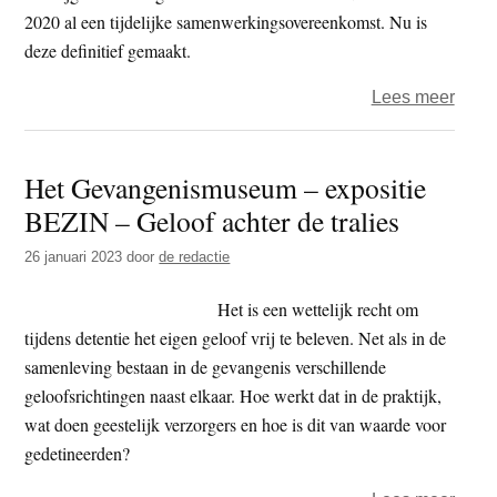
2020 al een tijdelijke samenwerkingsovereenkomst. Nu is
deze definitief gemaakt.
over
Lees meer
Boedd
Unie
Het Gevangenismuseum – expositie
Nede
BEZIN – Geloof achter de tralies
defini
onde
26 januari 2023
door
de redactie
van
Defe
Het is een wettelijk recht om
tijdens detentie het eigen geloof vrij te beleven. Net als in de
samenleving bestaan in de gevangenis verschillende
geloofsrichtingen naast elkaar. Hoe werkt dat in de praktijk,
wat doen geestelijk verzorgers en hoe is dit van waarde voor
gedetineerden?