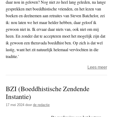
daar nou in geloven? Nog niet zo heel lang geleden, na lange
gesprekken met boeddhistische vrienden, en het lezen van
boeken en deelnemen aan retraites van Steven Batchelor, zei
ik: nou laten we het maar helder hebben, daar geloof ik
gewoon niet in. Ik ervaar daar niets van, ook niet om mij
heen. En zonder dat te accepteren moet het mogelijk zijn dat
ik gewoon een theravada boeddhist ben. Op zich is dat wel
lastig, want het zit natuurlijk helemaal vervlochten in die
traditie.’
over
Lees meer
‘Dat
felle,
BZI (Boeddhistische Zendende
echt
Instantie)
geën
zijn,
17 mei 2024
door
de redactie
is
wel