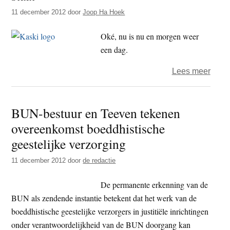
bestu
11 december 2012
door
Joop Ha Hoek
Oké, nu is nu en morgen weer
een dag.
over
Lees meer
Rang
is
BUN-bestuur en Teeven tekenen
allee
overeenkomst boeddhistische
Rang
als
geestelijke verzorging
er
11 december 2012
door
de redactie
Rang
op
De permanente erkenning van de
staat
BUN als zendende instantie betekent dat het werk van de
boeddhistische geestelijke verzorgers in justitiële inrichtingen
onder verantwoordelijkheid van de BUN doorgang kan