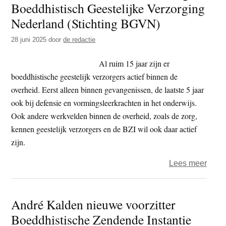
Boeddhistisch Geestelijke Verzorging
t
e
Nederland (Stichting BGVN)
e
s
i
28 juni 2025
door
de redactie
t
Al ruim 15 jaar zijn er
e
boeddhistische geestelijk verzorgers actief binnen de
overheid. Eerst alleen binnen gevangenissen, de laatste 5 jaar
ook bij defensie en vormingsleerkrachten in het onderwijs.
Ook andere werkvelden binnen de overheid, zoals de zorg,
kennen geestelijk verzorgers en de BZI wil ook daar actief
zijn.
over
Lees meer
Ande
naa
André Kalden nieuwe voorzitter
voor
Boeddhistische Zendende Instantie
BZI