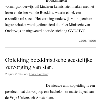
Boeddhistisch
vormingsonderwijs wil kinderen kennis laten maken met het
leven en de leer van de Boeddha, waarin ethiek een
essentiële rol speelt. Het vormingsonderwijs voor openbare
lagere scholen wordt gefinancierd door het Ministerie van
Onderwijs en uitgevoerd door de stichting GVO/HVO.
over
Lees meer
Boedd
vorm
Opleiding boeddhistische geestelijke
(BVO
verzorging van start
op
open
23 juni 2014
door
Loes Liemburg
basis
De nieuwe ambtsopleiding is een
postdoctoraat dat volgt op een bachelor- en mastertraject aan
de Vrije Universiteit Amsterdam.