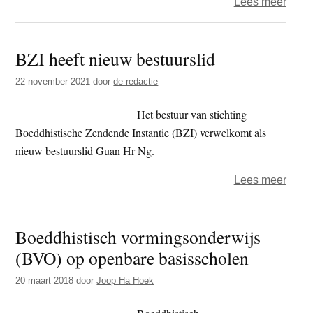
over
Lees meer
Het
Geva
BZI heeft nieuw bestuurslid
–
expos
22 november 2021
door
de redactie
BEZI
–
Het bestuur van stichting
Geloo
Boeddhistische Zendende Instantie (BZI) verwelkomt als
achte
nieuw bestuurslid Guan Hr Ng.
de
over
Lees meer
tralie
BZI
heeft
Boeddhistisch vormingsonderwijs
nieu
(BVO) op openbare basisscholen
bestu
20 maart 2018
door
Joop Ha Hoek