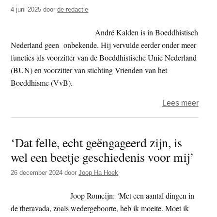
–
4 juni 2025
door
de redactie
Stich
Boedd
André Kalden is in Boeddhistisch
Geest
Nederland geen onbekende. Hij vervulde eerder onder meer
Verzo
functies als voorzitter van de Boeddhistische Unie Nederland
Nede
(BUN) en voorzitter van stichting Vrienden van het
(Stic
Boeddhisme (VvB).
BGV
over
Lees meer
Andr
Kald
‘Dat felle, echt geëngageerd zijn, is
nieu
wel een beetje geschiedenis voor mij’
voorzi
Boedd
26 december 2024
door
Joop Ha Hoek
Zend
Insta
Joop Romeijn: ‘Met een aantal dingen in
de theravada, zoals wedergeboorte, heb ik moeite. Moet ik