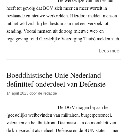
De werkwijze van het bestuur
een
heeft tot gevolg dat BGV zich meer en meer wortelt in
beetj
bestaande en nieuwe werkvelden. Hierdoor melden mensen
gesc
uit het veld zich bij het bestuur aan met een verzoek tot
voor
zending. Vooral mensen uit de zorg (nieuwe wet- en
mij’
regelgeving rond Geestelijke Verzorging Thuis) melden zich.
over
Lees meer
BZI
(Boed
Boeddhistische Unie Nederland
Zend
definitief onderdeel van Defensie
Instan
14 april 2023
door
de redactie
De DGV dragen bij aan het
(geestelijk) welbevinden van militairen, burgerpersoneel,
veteranen en het thuisfront. Daarnaast aan de moraliteit van
de krijgsmacht als geheel. Defensie en de BUN sloten 1 mei