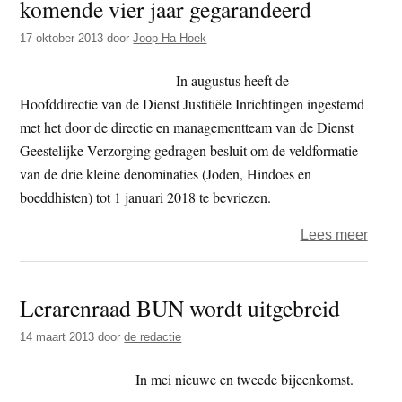
komende vier jaar gegarandeerd
en
bgv’e
17 oktober 2013
door
Joop Ha Hoek
onmi
pijler
In augustus heeft de
Hoofddirectie van de Dienst Justitiële Inrichtingen ingestemd
met het door de directie en managementteam van de Dienst
Geestelijke Verzorging gedragen besluit om de veldformatie
van de drie kleine denominaties (Joden, Hindoes en
boeddhisten) tot 1 januari 2018 te bevriezen.
over
Lees meer
Sterk
bgv’e
Lerarenraad BUN wordt uitgebreid
in
geva
14 maart 2013
door
de redactie
kome
vier
In mei nieuwe en tweede bijeenkomst.
jaar