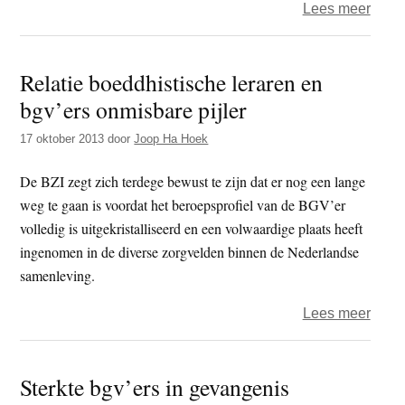
over
Lees meer
Oplei
boedd
Relatie boeddhistische leraren en
geest
bgv’ers onmisbare pijler
verzo
van
17 oktober 2013
door
Joop Ha Hoek
start
De BZI zegt zich terdege bewust te zijn dat er nog een lange
weg te gaan is voordat het beroepsprofiel van de BGV’er
volledig is uitgekristalliseerd en een volwaardige plaats heeft
ingenomen in de diverse zorgvelden binnen de Nederlandse
samenleving.
over
Lees meer
Relat
boedd
Sterkte bgv’ers in gevangenis
lerar