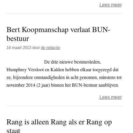
over
Lees meer
gega
Lera
BUN
Bert Koopmanschap verlaat BUN-
wordt
bestuur
uitge
14 maart 2013
door
de redactie
De drie nieuwe bestuursleden,
Humphrey Versloot en Kalden hebben elkaar toegezegd dat
ze, bijzondere omstandigheden in acht genomen, minstens tot
november 2014 (2 jaar) binnen het BUN-bestuur aanblijven.
over
Lees meer
Bert
Koop
Rang is alleen Rang als er Rang op
verla
staat
BUN