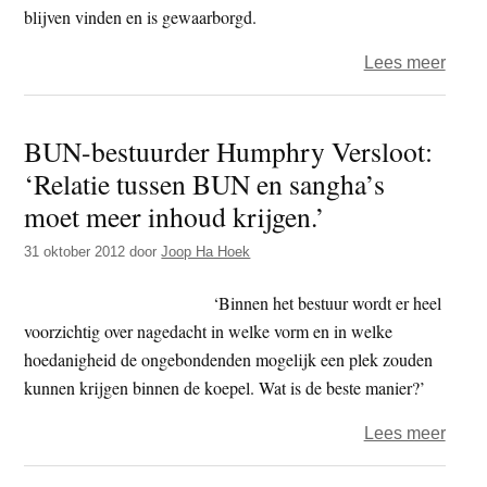
blijven vinden en is gewaarborgd.
over
Lees meer
BUN
bestu
BUN-bestuurder Humphry Versloot:
en
‘Relatie tussen BUN en sangha’s
Teev
teke
moet meer inhoud krijgen.’
over
31 oktober 2012
door
Joop Ha Hoek
boedd
geest
‘Binnen het bestuur wordt er heel
verzo
voorzichtig over nagedacht in welke vorm en in welke
hoedanigheid de ongebondenden mogelijk een plek zouden
kunnen krijgen binnen de koepel. Wat is de beste manier?’
over
Lees meer
BUN