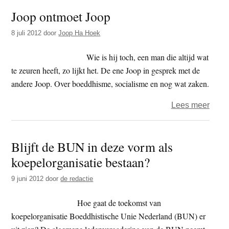
bestu
Joop ontmoet Joop
Hump
Versl
8 juli 2012
door
Joop Ha Hoek
‘Rela
tusse
Wie is hij toch, een man die altijd wat
BUN
te zeuren heeft, zo lijkt het. De ene Joop in gesprek met de
en
andere Joop. Over boeddhisme, socialisme en nog wat zaken.
sang
over
Lees meer
moet
Joop
meer
ontm
inho
Blijft de BUN in deze vorm als
Joop
krijge
koepelorganisatie bestaan?
9 juni 2012
door
de redactie
Hoe gaat de toekomst van
koepelorganisatie Boeddhistische Unie Nederland (BUN) er