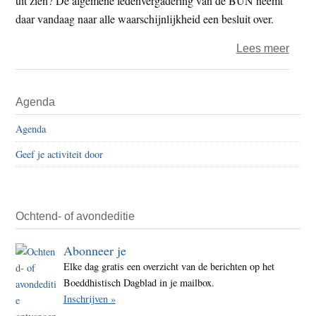
uit zien? De algemene ledenvergadering van de BUN neemt
daar vandaag naar alle waarschijnlijkheid een besluit over.
over
Lees meer
Blijft
de
Primaire
Agenda
BUN
Sidebar
in
Agenda
deze
Geef je activiteit door
vorm
als
koepe
best
Ochtend- of avondeditie
Abonneer je
Elke dag gratis een overzicht van de berichten op het
Boeddhistisch Dagblad in je mailbox.
Inschrijven »