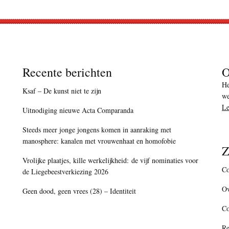
Recente berichten
O
He
Ksaf – De kunst niet te zijn
we
Le
Uitnodiging nieuwe Acta Comparanda
Steeds meer jonge jongens komen in aanraking met
manosphere: kanalen met vrouwenhaat en homofobie
Z
Vrolijke plaatjes, kille werkelijkheid: de vijf nominaties voor
Co
de Liegebeestverkiezing 2026
Ov
Geen dood, geen vrees (28) – Identiteit
C
Re