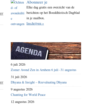
Abonneer je
i
Elke dag gratis een overzicht van de
t
berichten op het Boeddhistisch Dagblad
over
er
e
in je mailbox.
Was
Inschrijven »
Boeddha
een
boeddha?
6 juli 2026
Zomer Avond Zen in Arnhem 6 juli -31 augustus
31 juli 2026
Dhyana & Insight – Reevaluating Dhyana
over
er
Over
9 augustus 2026
de
Chanting for World Peace
Lotus-
12 augustus 2026