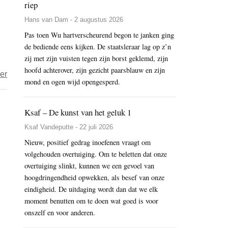
riep
mensen
Hans van Dam - 2 augustus 2026
dwazen
Pas toen Wu hartverscheurend begon te janken ging
de bediende eens kijken. De staatsleraar lag op z’n
zij met zijn vuisten tegen zijn borst geklemd, zijn
hoofd achterover, zijn gezicht paarsblauw en zijn
over
er
mond en ogen wijd opengesperd.
Tuig
van
Ksaf – De kunst van het geluk 1
de
richel
Ksaf Vandeputte - 22 juli 2026
Nieuw, positief gedrag inoefenen vraagt om
volgehouden overtuiging. Om te beletten dat onze
overtuiging slinkt, kunnen we een gevoel van
hoogdringendheid opwekken, als besef van onze
eindigheid. De uitdaging wordt dan dat we elk
moment benutten om te doen wat goed is voor
onszelf en voor anderen.