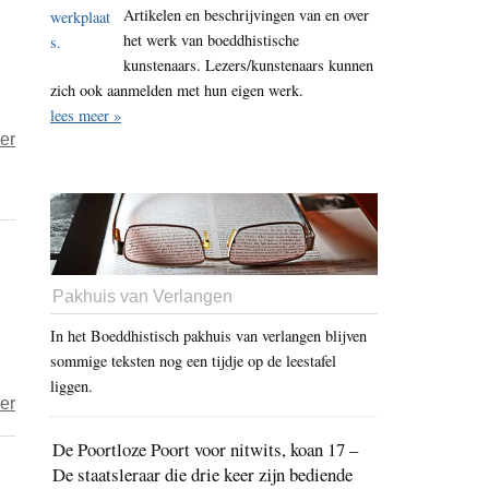
Boeddha
Artikelen en beschrijvingen van en over
zijn
het werk van boeddhistische
kunstenaars. Lezers/kunstenaars kunnen
zich ook aanmelden met hun eigen werk.
lees meer »
over
er
Preek
52
–
Boeddha
zijn
Pakhuis van Verlangen
is
In het Boeddhistisch pakhuis van verlangen blijven
het
sommige teksten nog een tijdje op de leestafel
boeddhaschap
liggen.
doorzien!
over
er
Zitten
De Poortloze Poort voor nitwits, koan 17 –
maakt
De staatsleraar die drie keer zijn bediende
van