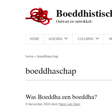
Door
Skip
Spring
Spring
Boeddhistisc
naar
to
naar
naar
de
secondary
de
de
Ontwart en ontwikkelt
hoofd
menu
eerste
voettekst
inhoud
sidebar
HOME
AGENDA
COLUMNS
N
home
»
boeddhaschap
boeddhaschap
Was Boeddha een boeddha?
9 december 2024
door
Hans van Dam