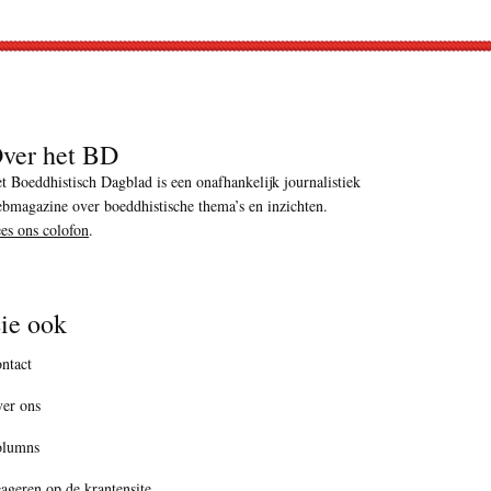
ver het BD
t Boeddhistisch Dagblad is een onafhankelijk journalistiek
bmagazine over boeddhistische thema’s en inzichten.
es ons colofon
.
ie ook
ntact
er ons
olumns
ageren op de krantensite