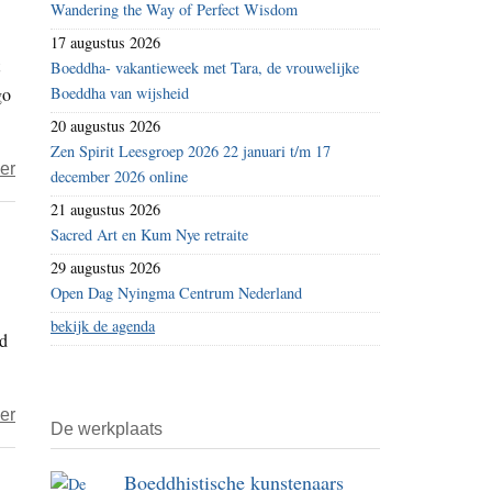
soetra
Wandering the Way of Perfect Wisdom
(23):
17 augustus 2026
De
Boeddha- vakantieweek met Tara, de vrouwelijke
go
Boeddha van wijsheid
parabel
van
20 augustus 2026
de
Zen Spirit Leesgroep 2026 22 januari t/m 17
over
er
december 2026 online
man
Vat
die
21 augustus 2026
het
Sacred Art en Kum Nye retraite
naar
nu,
water
29 augustus 2026
vat
Open Dag Nyingma Centrum Nederland
graaft
het
bekijk de agenda
rd
onmiddellijk
over
er
De werkplaats
Dick
–
Boeddhistische kunstenaars