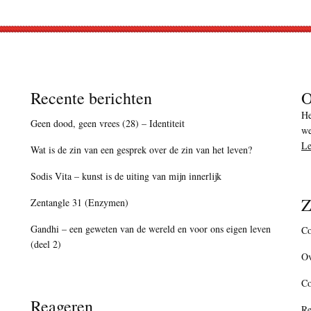
Recente berichten
O
He
Geen dood, geen vrees (28) – Identiteit
we
Le
Wat is de zin van een gesprek over de zin van het leven?
Sodis Vita – kunst is de uiting van mijn innerlijk
Z
Zentangle 31 (Enzymen)
Gandhi – een geweten van de wereld en voor ons eigen leven
Co
(deel 2)
Ov
C
Reageren
Re