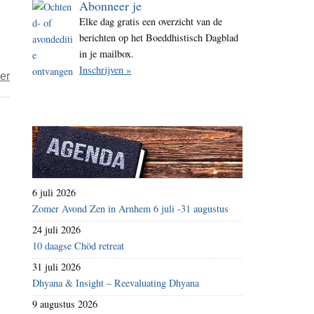
Abonneer je
i
Elke dag gratis een overzicht van de
t
berichten op het Boeddhistisch Dagblad
e
in je mailbox.
Inschrijven »
over
er
Boven-
vs
onderwereld,
een
schijndiscussie
of,
6 juli 2026
het
Zomer Avond Zen in Arnhem 6 juli -31 augustus
nakend
24 juli 2026
failliet
10 daagse Chöd retreat
van
31 juli 2026
onze
Dhyana & Insight – Reevaluating Dhyana
economische
9 augustus 2026
ordening,