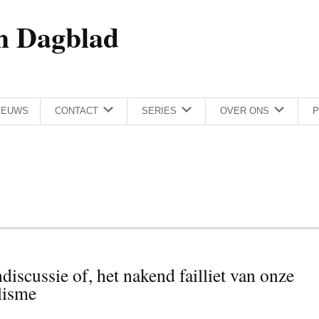
h Dagblad
IEUWS
CONTACT
SERIES
OVER ONS
P
iscussie of, het nakend failliet van onze
lisme