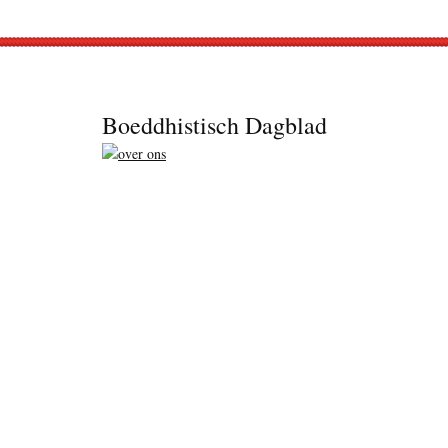
Footer
Boeddhistisch Dagblad