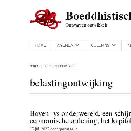
Door
Skip
Spring
Spring
Boeddhistisc
naar
to
naar
naar
de
secondary
de
de
Ontwart en ontwikkelt
hoofd
menu
eerste
voettekst
inhoud
sidebar
HOME
AGENDA
COLUMNS
N
home
»
belastingontwijking
belastingontwijking
Boven- vs onderwereld, een schijnd
economische ordening, het kapita
15 juli 2022
door
gastauteur