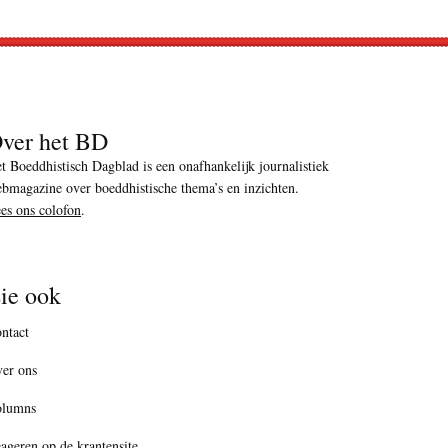
ver het BD
t Boeddhistisch Dagblad is een onafhankelijk journalistiek
bmagazine over boeddhistische thema’s en inzichten.
es ons colofon
.
ie ook
ntact
er ons
olumns
ageren op de krantensite