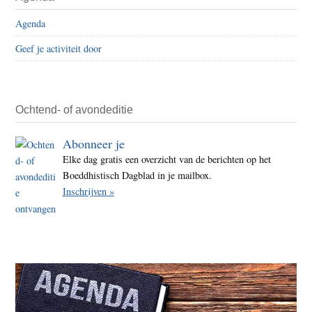
Sidebar
net
Agenda
een
Geef je activiteit door
resta
na
afloo
komt
Ochtend- of avondeditie
de
Abonneer je
reken
Elke dag gratis een overzicht van de berichten op het
Boeddhistisch Dagblad in je mailbox.
Inschrijven »