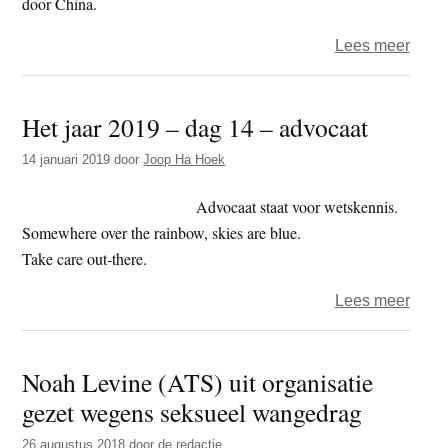
door China.
over
Lees meer
Chin
staat
Het jaar 2019 – dag 14 – advocaat
bezo
advo
14 januari 2019
door
Joop Ha Hoek
Tibe
activi
Advocaat staat voor wetskennis.
Tashi
Somewhere over the rainbow, skies are blue.
Wang
Take care out-there.
in
over
Lees meer
geva
Het
niet
jaar
toe
Noah Levine (ATS) uit organisatie
2019
gezet wegens seksueel wangedrag
–
dag
26 augustus 2018
door
de redactie