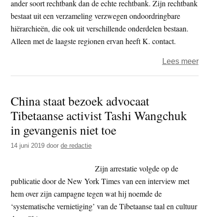
niet
ander soort rechtbank dan de echte rechtbank. Zijn rechtbank
over
bestaat uit een verzameling verzwegen ondoordringbare
hiërarchieën, die ook uit verschillende onderdelen bestaan.
Alleen met de laagste regionen ervan heeft K. contact.
over
Lees meer
Een
nacht
China staat bezoek advocaat
Tibetaanse activist Tashi Wangchuk
in gevangenis niet toe
14 juni 2019
door
de redactie
Zijn arrestatie volgde op de
publicatie door de New York Times van een interview met
hem over zijn campagne tegen wat hij noemde de
‘systematische vernietiging’ van de Tibetaanse taal en cultuur