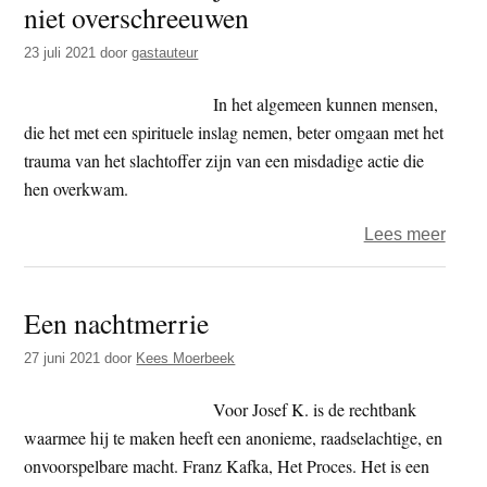
niet overschreeuwen
t
e
e
s
23 juli 2021
door
gastauteur
i
In het algemeen kunnen mensen,
t
die het met een spirituele inslag nemen, beter omgaan met het
e
trauma van het slachtoffer zijn van een misdadige actie die
hen overkwam.
over
Lees meer
Boed
in
Een nachtmerrie
de
bajes
27 juni 2021
door
Kees Moerbeek
–
de
Voor Josef K. is de rechtbank
zwak
waarmee hij te maken heeft een anonieme, raadselachtige, en
kant
onvoorspelbare macht. Franz Kafka, Het Proces. Het is een