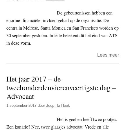
14
–
De gebeurtenissen hebben een
advo
enorme -financiële- invloed gehad op de organisatie. De
centra in Melrose, Santa Monica en San Francisco worden op
30 september gesloten. In feite betekent dit het eind van ATS
in deze vorm.
over
Lees meer
Noah
Levi
Het jaar 2017 – de
(ATS
tweehonderdenvierenveertigste dag –
uit
organ
Advocaat
gezet
1 september 2017
door
Joop Ha Hoek
wege
seks
Het is geel en heeft twee pootjes.
wang
Een kanarie? Nee, twee glaasjes advocaat. Vrede en alle