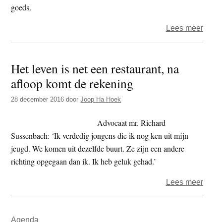
goeds.
over
Lees meer
Het
jaar
Het leven is net een restaurant, na
2017
afloop komt de rekening
–
de
28 december 2016
door
Joop Ha Hoek
tweeh
dag
Advocaat mr. Richard
–
Sussenbach: ‘Ik verdedig jongens die ik nog ken uit mijn
Advo
jeugd. We komen uit dezelfde buurt. Ze zijn een andere
richting opgegaan dan ik. Ik heb geluk gehad.’
over
Lees meer
Het
leven
Primaire
Agenda
is