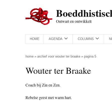
Door
Skip
Spring
Spring
Boeddhistisc
naar
to
naar
naar
de
secondary
de
de
Ontwart en ontwikkelt
hoofd
menu
eerste
voettekst
inhoud
sidebar
HOME
AGENDA
COLUMNS
N
home
»
archief voor wouter ter braake
»
pagina 5
Wouter ter Braake
Coach bij Zin en Zen.
Rebelse geest met warm hart.