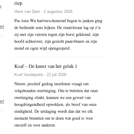
riep
e
mao
Hans van Dam - 2 augustus 2026
tot
Pas toen Wu hartverscheurend begon te janken ging
tao
over
er
de bediende eens kijken. De staatsleraar lag op z’n
Wouter
zij met zijn vuisten tegen zijn borst geklemd, zijn
hoofd achterover, zijn gezicht paarsblauw en zijn
ter
mond en ogen wijd opengesperd.
Braake
–
Tijd
Ksaf – De kunst van het geluk 1
van
Ksaf Vandeputte - 22 juli 2026
leven
Nieuw, positief gedrag inoefenen vraagt om
volgehouden overtuiging. Om te beletten dat onze
overtuiging slinkt, kunnen we een gevoel van
over
er
hoogdringendheid opwekken, als besef van onze
Odaan’s
eindigheid. De uitdaging wordt dan dat we elk
workshop
moment benutten om te doen wat goed is voor
onszelf en voor anderen.