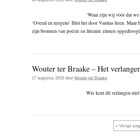
‘Waar zijn wij vóór dat we
‘Overal en nergens’ flitst het door Vanitas heen. Maar 
zijn bronnen van poëzie en literaire zinnen opgedroogd
Wouter ter Braake – Het verlange
17 augustus 2019
door
Wouter ter Braake
Wie kent dit verlangen niet
Ga naar
«
Vorige pa