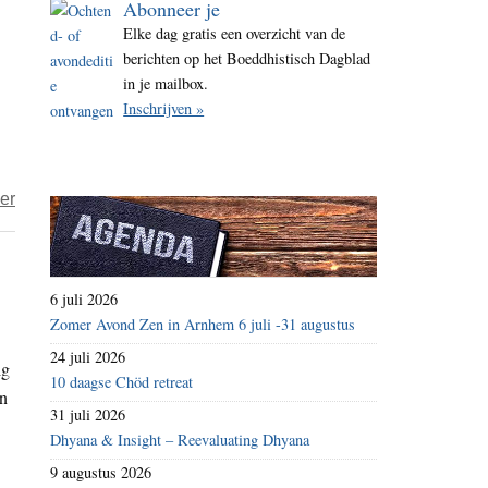
Abonneer je
i
Elke dag gratis een overzicht van de
t
berichten op het Boeddhistisch Dagblad
e
in je mailbox.
Inschrijven »
over
er
Expeditie
Nepal
–
6 juli 2026
vermoeidheid
Zomer Avond Zen in Arnhem 6 juli -31 augustus
en
24 juli 2026
ig
avonturen
10 daagse Chöd retreat
jn
op
31 juli 2026
mijn
Dhyana & Insight – Reevaluating Dhyana
weg
9 augustus 2026