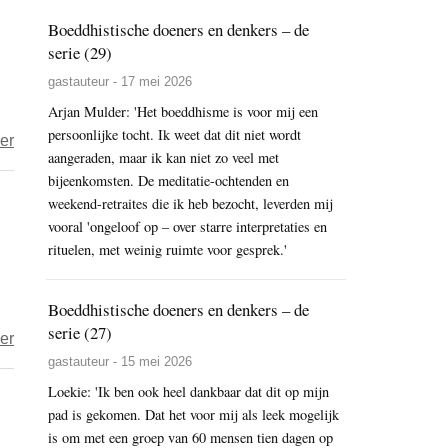
Boeddhistische doeners en denkers – de
serie (29)
gastauteur - 17 mei 2026
Arjan Mulder: 'Het boeddhisme is voor mij een
persoonlijke tocht. Ik weet dat dit niet wordt
over
er
aangeraden, maar ik kan niet zo veel met
Wouter
bijeenkomsten. De meditatie-ochtenden en
ter
weekend-retraites die ik heb bezocht, leverden mij
Braake
vooral 'ongeloof op – over starre interpretaties en
–
rituelen, met weinig ruimte voor gesprek.'
Het
boek
Boeddhistische doeners en denkers – de
van
serie (27)
over
er
alles
gastauteur - 15 mei 2026
Wouter
ter
Loekie: 'Ik ben ook heel dankbaar dat dit op mijn
pad is gekomen. Dat het voor mij als leek mogelijk
Braake
is om met een groep van 60 mensen tien dagen op
–