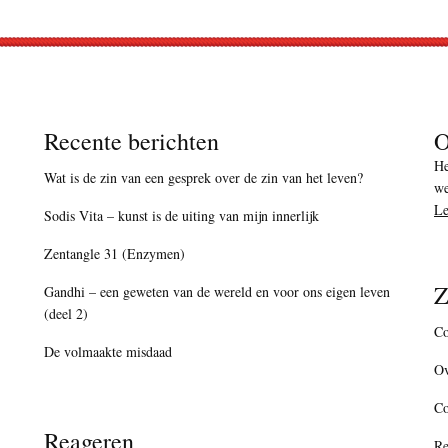
Recente berichten
O
He
Wat is de zin van een gesprek over de zin van het leven?
we
Le
Sodis Vita – kunst is de uiting van mijn innerlijk
Zentangle 31 (Enzymen)
Z
Gandhi – een geweten van de wereld en voor ons eigen leven
(deel 2)
Co
De volmaakte misdaad
Ov
C
Reageren
Re