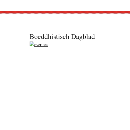
Footer
Boeddhistisch Dagblad