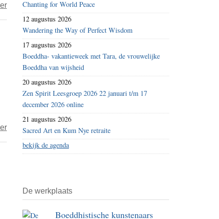
Chanting for World Peace
over
er
Wouter
12 augustus 2026
Wandering the Way of Perfect Wisdom
ter
Braake
17 augustus 2026
–
Boeddha- vakantieweek met Tara, de vrouwelijke
Boeddha van wijsheid
Ontmoetingen
op
20 augustus 2026
Zen Spirit Leesgroep 2026 22 januari t/m 17
mijn
december 2026 online
weg
21 augustus 2026
over
er
Sacred Art en Kum Nye retraite
Wouter
bekijk de agenda
ter
Braake
–
signalen
De werkplaats
en
Boeddhistische kunstenaars
helpers