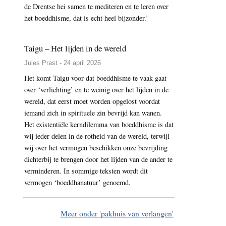
de Drentse hei samen te mediteren en te leren over
Het
het boeddhisme, dat is echt heel bijzonder.’
verlangen
naar
Taigu – Het lijden in de wereld
unieke
ervaringen
Jules Prast - 24 april 2026
Het komt Taigu voor dat boeddhisme te vaak gaat
over ‘verlichting’ en te weinig over het lijden in de
wereld, dat eerst moet worden opgelost voordat
iemand zich in spirituele zin bevrijd kan wanen.
Het existentiële kerndilemma van boeddhisme is dat
wij ieder delen in de rotheid van de wereld, terwijl
wij over het vermogen beschikken onze bevrijding
dichterbij te brengen door het lijden van de ander te
verminderen. In sommige teksten wordt dit
vermogen ‘boeddhanatuur’ genoemd.
Meer onder 'pakhuis van verlangen'