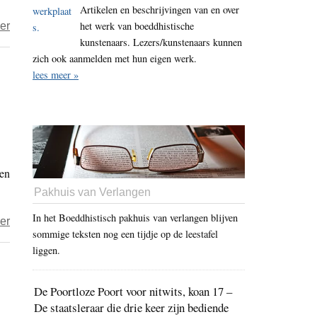
Artikelen en beschrijvingen van en over
op
over
het werk van boeddhistische
er
mijn
kunstenaars. Lezers/kunstenaars kunnen
Lichtpuntjes
weg
zich ook aanmelden met hun eigen werk.
op
lees meer »
mijn
weg
Een
Pakhuis van Verlangen
In het Boeddhistisch pakhuis van verlangen blijven
over
er
sommige teksten nog een tijdje op de leestafel
Wouter
liggen.
ter
Braake
De Poortloze Poort voor nitwits, koan 17 –
–
De staatsleraar die drie keer zijn bediende
van