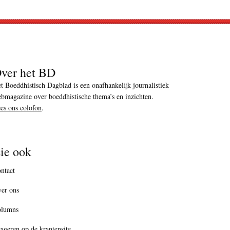
ver het BD
t Boeddhistisch Dagblad is een onafhankelijk journalistiek
bmagazine over boeddhistische thema’s en inzichten.
es ons colofon
.
ie ook
ntact
er ons
olumns
ageren op de krantensite