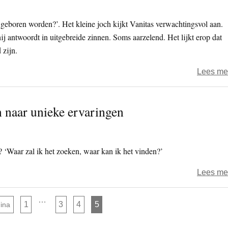
 geboren worden?’. Het kleine joch kijkt Vanitas verwachtingsvol aan.
hij antwoordt in uitgebreide zinnen. Soms aarzelend. Het lijkt erop dat
 zijn.
Lees me
n naar unieke ervaringen
? ‘Waar zal ik het zoeken, waar kan ik het vinden?’
Lees me
Interim
…
Pagina
Pagina
Pagina
Pagina
1
3
4
5
gina
pagina's
zijn
weggelaten