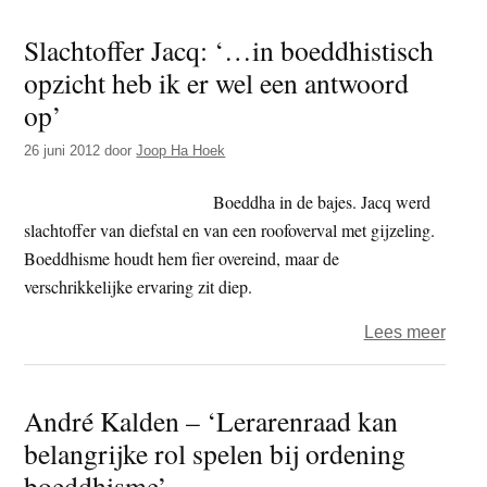
Joost
Slachtoffer Jacq: ‘…in boeddhistisch
‘Ik
opzicht heb ik er wel een antwoord
had
geen
op’
vrije
26 juni 2012
door
Joop Ha Hoek
keuz
toen’
Boeddha in de bajes. Jacq werd
slachtoffer van diefstal en van een roofoverval met gijzeling.
Boeddhisme houdt hem fier overeind, maar de
verschrikkelijke ervaring zit diep.
over
Lees meer
Slach
Jacq:
André Kalden – ‘Lerarenraad kan
‘…
belangrijke rol spelen bij ordening
in
boedd
boeddhisme’