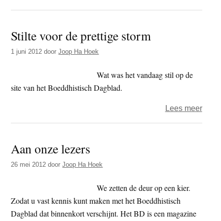
En
nu
Stilte voor de prettige storm
aan
de
1 juni 2012
door
Joop Ha Hoek
slag
Wat was het vandaag stil op de
site van het Boeddhistisch Dagblad.
over
Lees meer
Stilte
voor
Aan onze lezers
de
prett
26 mei 2012
door
Joop Ha Hoek
storm
We zetten de deur op een kier.
Zodat u vast kennis kunt maken met het Boeddhistisch
Dagblad dat binnenkort verschijnt. Het BD is een magazine