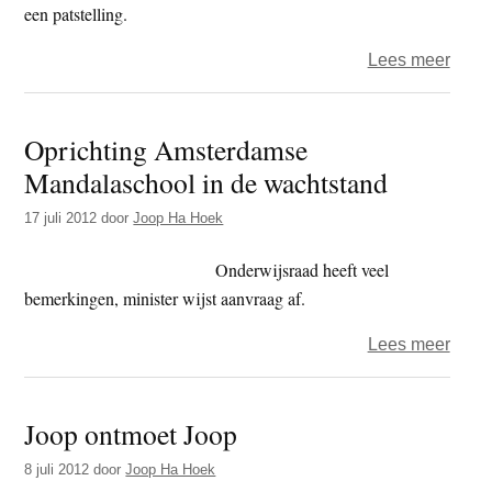
een patstelling.
over
Lees meer
Oud
secre
Oprichting Amsterdamse
gener
Mandalaschool in de wachtstand
Edel
Maex
17 juli 2012
door
Joop Ha Hoek
‘Tem
Mech
Onderwijsraad heeft veel
moet
bemerkingen, minister wijst aanvraag af.
lid
over
Lees meer
BUB
Opric
kunn
Amst
word
Joop ontmoet Joop
Mand
in
8 juli 2012
door
Joop Ha Hoek
de