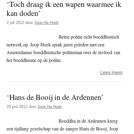
‘Toch draag ik een wapen waarmee ik
–
kan doden’
Expos
zenvo
2 juli 2012
door
Joop Ha Hoek
teke
op
Britse politie richt boeddhistisch
rijstp
netwerk op. Joop Hoek sprak jaren geleden met een
Amsterdamse boeddhistische politieman over de invloed van
het boeddhisme op de politie.
over
Lees meer
‘Toch
draa
‘Hans de Booij in de Ardennen’
ik
een
29 juni 2012
door
Joop Ha Hoek
wape
waar
Boeddha in de Ardennen kreeg
ik
een tijdlang gezelschap van de zanger Hans de Booij. Joop