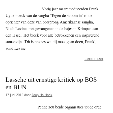
is
Vorig jaar maart mediteerden Frank
zoma
Uyttebroeck van de sangha ‘Tegen de stroom in’ en de
geest
oprichter van deze van oorsprong Amerikaanse sangha,
verzo
Noah Levine, met gevangenen in de bajes in Krimpen aan
gewo
den IJssel. Het bleek voor alle betrokkenen een inspirerend
samenzijn. ‘Dit is precies wat jij moet gaan doen, Frank’,
vond Levine.
over
Lees meer
Fran
Uytte
Lassche uit ernstige kritiek op BOS
‘Gede
en BUN
moet
uitein
17 juni 2012
door
Joop Ha Hoek
zelf
hun
Petitie zou beide organisaties tot de orde
vrag