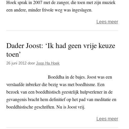
kan
Hoek sprak in 2007 met de zanger, die toen met zijn muziek
dode
een andere, minder frivole weg was ingeslagen.
over
Lees meer
‘Han
de
Dader Joost: ‘Ik had geen vrije keuze
Booij
toen’
in
de
26 juni 2012
door
Joop Ha Hoek
Arde
Boeddha in de bajes. Joost was een
verslaafde inbreker die bezig was met boedhisme. Een
bezoek van een boeddhistisch geestelijk hulpverlener in de
gevangenis bracht hem definitief op het pad van meditatie en
boeddhistische geschriften. Nu is Joost vrij.
over
Lees meer
Dade