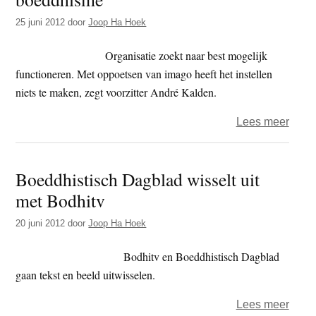
opzic
25 juni 2012
door
Joop Ha Hoek
heb
ik
Organisatie zoekt naar best mogelijk
er
functioneren. Met oppoetsen van imago heeft het instellen
wel
niets te maken, zegt voorzitter André Kalden.
een
antw
over
Lees meer
op’
Andr
Kald
Boeddhistisch Dagblad wisselt uit
–
met Bodhitv
‘Lera
kan
20 juni 2012
door
Joop Ha Hoek
belan
rol
Bodhitv en Boeddhistisch Dagblad
spel
gaan tekst en beeld uitwisselen.
bij
over
Lees meer
orden