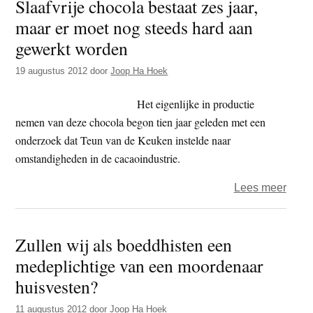
Slaafvrije chocola bestaat zes jaar,
t
e
maar er moet nog steeds hard aan
e
s
gewerkt worden
i
t
19 augustus 2012
door
Joop Ha Hoek
e
Het eigenlijke in productie
nemen van deze chocola begon tien jaar geleden met een
onderzoek dat Teun van de Keuken instelde naar
omstandigheden in de cacaoindustrie.
over
Lees meer
Slaaf
choc
Zullen wij als boeddhisten een
besta
medeplichtige van een moordenaar
zes
jaar,
huisvesten?
maar
11 augustus 2012
door
Joop Ha Hoek