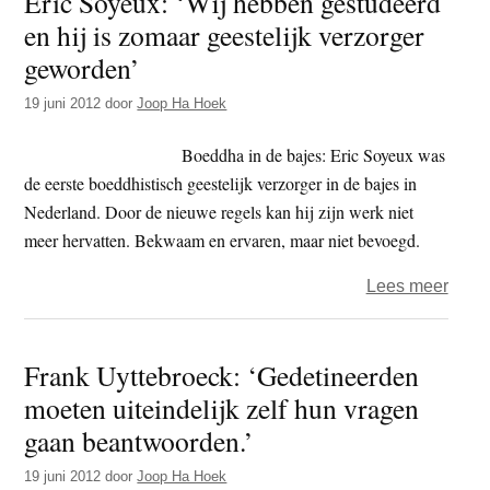
Eric Soyeux: ‘Wij hebben gestudeerd
en hij is zomaar geestelijk verzorger
de
bajes
geworden’
–
19 juni 2012
door
Joop Ha Hoek
deel
2
Boeddha in de bajes: Eric Soyeux was
de eerste boeddhistisch geestelijk verzorger in de bajes in
Nederland. Door de nieuwe regels kan hij zijn werk niet
meer hervatten. Bekwaam en ervaren, maar niet bevoegd.
over
Lees meer
Eric
Soye
Frank Uyttebroeck: ‘Gedetineerden
‘Wij
moeten uiteindelijk zelf hun vragen
hebb
gest
gaan beantwoorden.’
en
19 juni 2012
door
Joop Ha Hoek
hij