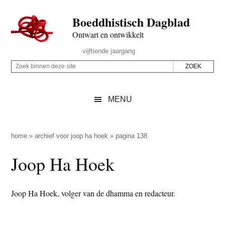
Door
Skip
Spring
Spring
Boeddhistisch Dagblad
naar
to
naar
naar
de
secondary
de
de
Ontwart en ontwikkelt
hoofd
menu
eerste
voettekst
Header
vijftiende jaargang
inhoud
sidebar
Rechts
Z
Z
o
o
e
e
MENU
k
k
b
o
i
p
home
»
archief voor joop ha hoek
»
pagina 138
n
d
Joop Ha Hoek
n
e
e
z
n
e
Joop Ha Hoek, volger van de dhamma en redacteur.
d
s
e
i
z