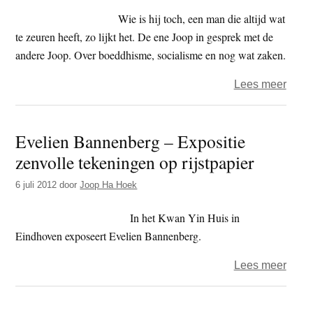
wach
Wie is hij toch, een man die altijd wat
te zeuren heeft, zo lijkt het. De ene Joop in gesprek met de
andere Joop. Over boeddhisme, socialisme en nog wat zaken.
over
Lees meer
Joop
ontm
Evelien Bannenberg – Expositie
Joop
zenvolle tekeningen op rijstpapier
6 juli 2012
door
Joop Ha Hoek
In het Kwan Yin Huis in
Eindhoven exposeert Evelien Bannenberg.
over
Lees meer
Eveli
Bann