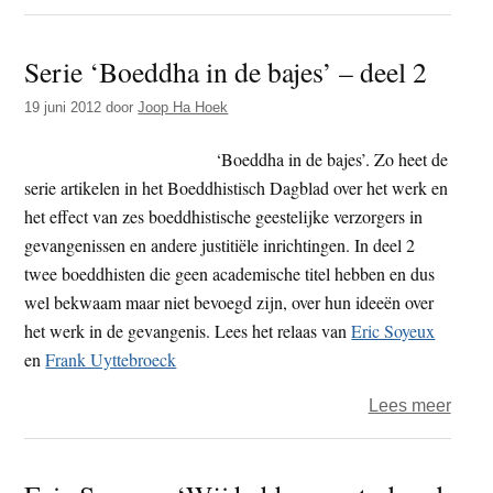
Boedd
boed
Dagb
Serie ‘Boeddha in de bajes’ – deel 2
wisse
uit
19 juni 2012
door
Joop Ha Hoek
met
Bodhi
‘Boeddha in de bajes’. Zo heet de
serie artikelen in het Boeddhistisch Dagblad over het werk en
het effect van zes boeddhistische geestelijke verzorgers in
gevangenissen en andere justitiële inrichtingen. In deel 2
twee boeddhisten die geen academische titel hebben en dus
wel bekwaam maar niet bevoegd zijn, over hun ideeën over
het werk in de gevangenis. Lees het relaas van
Eric Soyeux
en
Frank Uyttebroeck
over
Lees meer
Serie
‘Boe
in