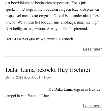
dat boeddhistische beginselen respecteert. Zoals juist
spreken, niet liegen, niet roddelen en geen loze kletspraat en
respectvol met elkaar omgaan. Ook al is de ander niet je beste
vriend. We vinden het boeddhisme alledaags, maar niet light.
Niet heilig, maar gewoon. A way of life. Inspirerend.
Het BD is niet glossy, wel puur. En kritisch.
over
Lees meer
Aan
onze
Dalai Lama bezoekt Huy (België)
lezer
25 mei 2012
door
Joop Ha Hoek
De Dalai Lama zegent in Huy de
tempel in van Yeunten Ling.
over
Lees meer