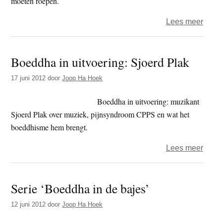
moeten roepen.
gaan
over
Lees meer
beant
Lass
uit
Boeddha in uitvoering: Sjoerd Plak
ernst
kritie
17 juni 2012
door
Joop Ha Hoek
op
BOS
Boeddha in uitvoering: muzikant
en
Sjoerd Plak over muziek, pijnsyndroom CPPS en wat het
BUN
boeddhisme hem brengt.
over
Lees meer
Boed
in
Serie ‘Boeddha in de bajes’
uitvo
Sjoer
12 juni 2012
door
Joop Ha Hoek
Plak