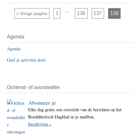
Dalai
Lam
Interim
…
Pagina
Pagina
Pagina
Pagina
Ga naar
1
136
137
138
«
Vorige pagina
pagina's
bezo
zijn
weggelaten
Huy
Primaire
(Belg
Agenda
Sidebar
Agenda
Geef je activiteit door
Ochtend- of avondeditie
Abonneer je
Elke dag gratis een overzicht van de berichten op het
Boeddhistisch Dagblad in je mailbox.
Inschrijven »