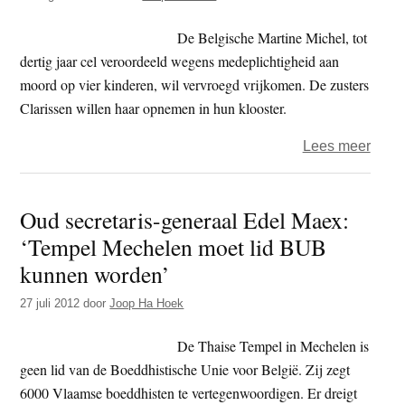
er
moet
De Belgische Martine Michel, tot
nog
dertig jaar cel veroordeeld wegens medeplichtigheid aan
steed
moord op vier kinderen, wil vervroegd vrijkomen. De zusters
hard
Clarissen willen haar opnemen in hun klooster.
aan
gewe
over
Lees meer
word
Zulle
wij
Oud secretaris-generaal Edel Maex:
als
‘Tempel Mechelen moet lid BUB
boed
een
kunnen worden’
medep
27 juli 2012
door
Joop Ha Hoek
van
een
De Thaise Tempel in Mechelen is
moor
geen lid van de Boeddhistische Unie voor België. Zij zegt
huisv
6000 Vlaamse boeddhisten te vertegenwoordigen. Er dreigt