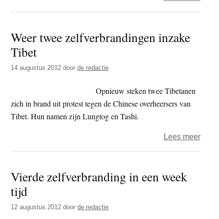
Gewe
tusse
Weer twee zelfverbrandingen inzake
mosl
Tibet
en
boed
14 augustus 2012
door
de redactie
laait
weer
Opnieuw steken twee Tibetanen
op
zich in brand uit protest tegen de Chinese overheersers van
Tibet. Hun namen zijn Lungtog en Tashi.
over
Lees meer
Weer
twee
Vierde zelfverbranding in een week
zelfv
tijd
inzak
Tibet
12 augustus 2012
door
de redactie