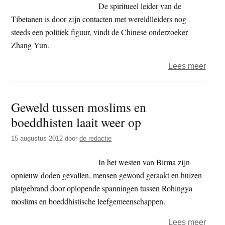
De spiritueel leider van de
Tibetanen is door zijn contacten met wereldlleiders nog
steeds een politiek figuur, vindt de Chinese onderzoeker
Zhang Yun.
over
Lees meer
Conf
instit
Geweld tussen moslims en
Sidn
boeddhisten laait weer op
in
verle
15 augustus 2012
door
de redactie
door
uitsp
In het westen van Birma zijn
over
opnieuw doden gevallen, mensen gewond geraakt en huizen
Dala
platgebrand door oplopende spanningen tussen Rohingya
Lam
moslims en boeddhistische leefgemeenschappen.
over
Lees meer