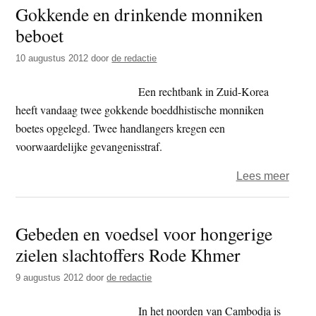
Gokkende en drinkende monniken
zelfv
beboet
in
één
10 augustus 2012
door
de redactie
week
Een rechtbank in Zuid-Korea
heeft vandaag twee gokkende boeddhistische monniken
boetes opgelegd. Twee handlangers kregen een
voorwaardelijke gevangenisstraf.
over
Lees meer
Gokk
en
Gebeden en voedsel voor hongerige
drin
zielen slachtoffers Rode Khmer
monn
bebo
9 augustus 2012
door
de redactie
In het noorden van Cambodja is