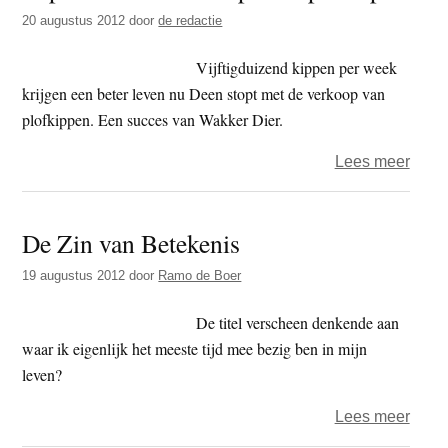
tand
20 augustus 2012
door
de redactie
naar
staa
Vijftigduizend kippen per week
India
krijgen een beter leven nu Deen stopt met de verkoop van
plofkippen. Een succes van Wakker Dier.
over
Lees meer
Supe
Deen
De Zin van Betekenis
stopt
met
19 augustus 2012
door
Ramo de Boer
plofk
De titel verscheen denkende aan
waar ik eigenlijk het meeste tijd mee bezig ben in mijn
leven?
over
Lees meer
De