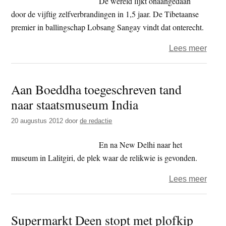
De wereld lijkt onaangedaan
t
e
door de vijftig zelfverbrandingen in 1,5 jaar. De Tibetaanse
e
s
premier in ballingschap Lobsang Sangay vindt dat onterecht.
i
over
Lees meer
t
Rege
e
zoud
Aan Boeddha toegeschreven tand
meer
naar staatsmuseum India
aand
moet
20 augustus 2012
door
de redactie
hebb
voor
En na New Delhi naar het
situat
museum in Lalitgiri, de plek waar de relikwie is gevonden.
Tibet
over
Lees meer
Aan
Boed
Supermarkt Deen stopt met plofkip
toeg