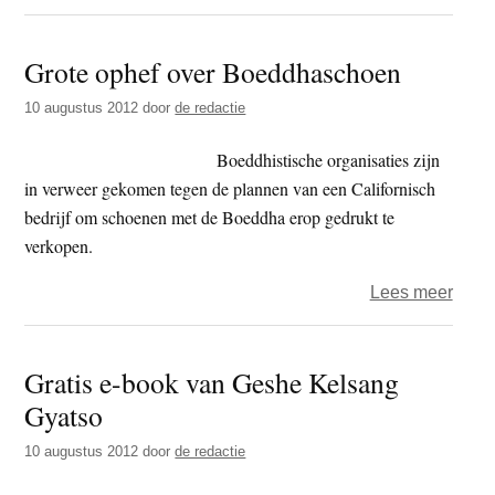
Zulle
wij
Grote ophef over Boeddhaschoen
als
boed
10 augustus 2012
door
de redactie
een
medep
Boeddhistische organisaties zijn
van
in verweer gekomen tegen de plannen van een Californisch
een
bedrijf om schoenen met de Boeddha erop gedrukt te
moor
verkopen.
huisv
over
Lees meer
Grote
ophe
Gratis e-book van Geshe Kelsang
over
Gyatso
Boed
10 augustus 2012
door
de redactie