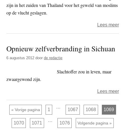
zijn in het zuiden van Thailand voor het geweld van moslims
op de vlucht geslagen.
over
Lees meer
Monn
op
Opnieuw zelfverbranding in Sichuan
de
vluch
6 augustus 2012
door
de redactie
tienta
temp
Slachtoffer zou in leven, maar
in
zwaargewond zijn.
Thail
over
Lees meer
verla
Opni
zelfv
Interim
…
Pagina
Pagina
Pagina
Pagina
Ga naar
1
1067
1068
1069
«
Vorige pagina
pagina's
in
zijn
Interim
…
weggelaten
Sich
Pagina
Pagina
Pagina
1070
1071
1076
Ga naar
Volgende pagina »
pagina's
zijn