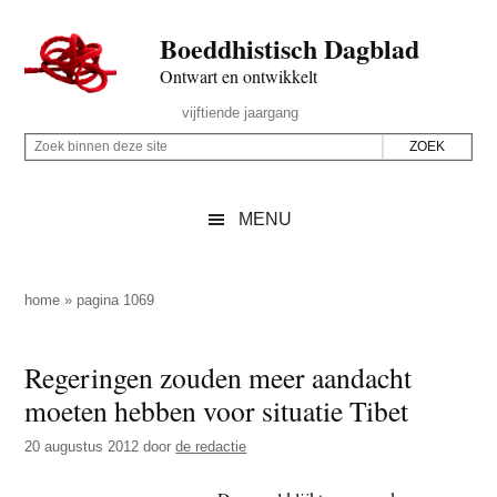
Door
Skip
Spring
Spring
Boeddhistisch Dagblad
naar
to
naar
naar
de
secondary
de
de
Ontwart en ontwikkelt
hoofd
menu
eerste
voettekst
Header
vijftiende jaargang
inhoud
sidebar
Rechts
Z
Z
o
o
e
e
MENU
k
k
b
o
i
p
home
»
pagina 1069
n
d
n
e
Regeringen zouden meer aandacht
e
z
moeten hebben voor situatie Tibet
n
e
d
20 augustus 2012
door
de redactie
s
e
i
z