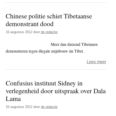
‘Het
exper
Chinese politie schiet Tibetaanse
effect
demonstrant dood
16 augustus 2012
door
de redactie
Meer dan duizend Tibetanen
demonstreren tegen illegale mijnbouw iin Tibet.
over
Lees meer
Chin
politi
Confusius instituut Sidney in
schie
verlegenheid door uitspraak over Dala
Tibe
demo
Lama
dood
16 augustus 2012
door
de redactie