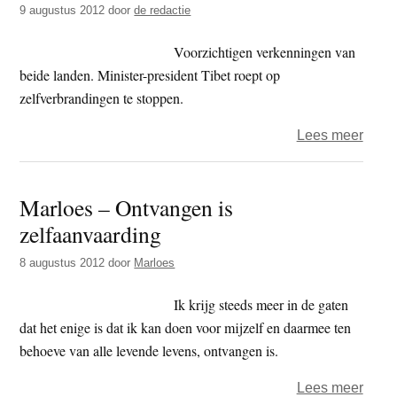
9 augustus 2012
door
de redactie
Voorzichtigen verkenningen van
beide landen. Minister-president Tibet roept op
zelfverbrandingen te stoppen.
over
Lees meer
Dial
Tibet
Marloes – Ontvangen is
en
zelfaanvaarding
Chin
op
8 augustus 2012
door
Marloes
gang
bren
Ik krijg steeds meer in de gaten
dat het enige is dat ik kan doen voor mijzelf en daarmee ten
behoeve van alle levende levens, ontvangen is.
over
Lees meer