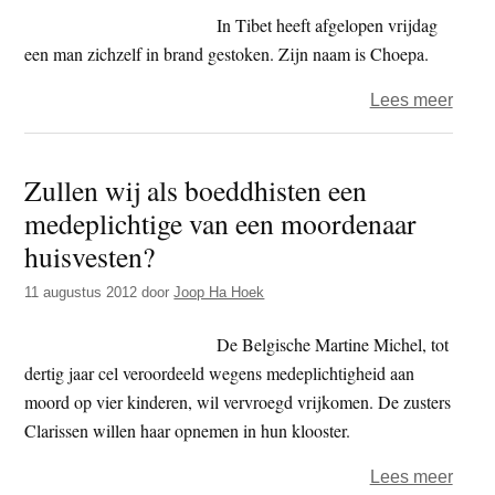
In Tibet heeft afgelopen vrijdag
een man zichzelf in brand gestoken. Zijn naam is Choepa.
over
Lees meer
Vierd
zelfv
Zullen wij als boeddhisten een
in
medeplichtige van een moordenaar
een
week
huisvesten?
tijd
11 augustus 2012
door
Joop Ha Hoek
De Belgische Martine Michel, tot
dertig jaar cel veroordeeld wegens medeplichtigheid aan
moord op vier kinderen, wil vervroegd vrijkomen. De zusters
Clarissen willen haar opnemen in hun klooster.
over
Lees meer