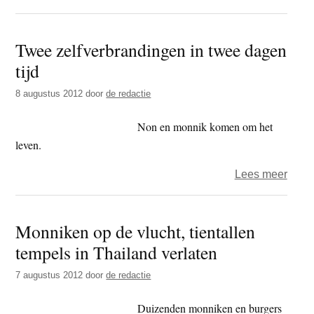
Marl
–
Twee zelfverbrandingen in twee dagen
Ontv
tijd
is
zelfa
8 augustus 2012
door
de redactie
Non en monnik komen om het
leven.
over
Lees meer
Twee
zelfv
Monniken op de vlucht, tientallen
in
tempels in Thailand verlaten
twee
dage
7 augustus 2012
door
de redactie
tijd
Duizenden monniken en burgers