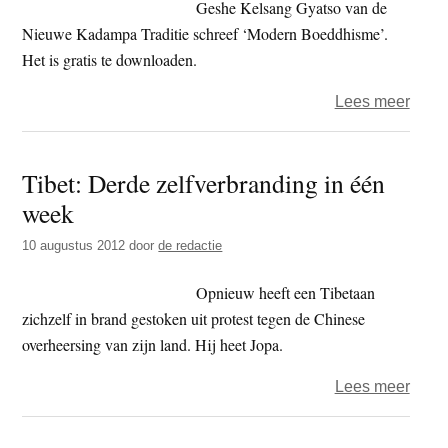
Geshe Kelsang Gyatso van de
Nieuwe Kadampa Traditie schreef ‘Modern Boeddhisme’.
Het is gratis te downloaden.
over
Lees meer
Grati
e-
Tibet: Derde zelfverbranding in één
book
week
van
Gesh
10 augustus 2012
door
de redactie
Kels
Gyat
Opnieuw heeft een Tibetaan
zichzelf in brand gestoken uit protest tegen de Chinese
overheersing van zijn land. Hij heet Jopa.
over
Lees meer
Tibet:
Derd