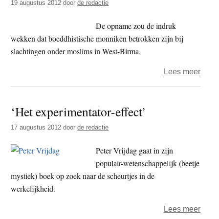
19 augustus 2012
door
de redactie
maar
er
De opname zou de indruk
moet
wekken dat boeddhistische monniken betrokken zijn bij
nog
slachtingen onder moslims in West-Birma.
steed
over
Lees meer
hard
Tibe
aan
reger
gewe
‘Het experimentator-effect’
in
word
balli
17 augustus 2012
door
de redactie
bezo
om
Peter Vrijdag gaat in zijn
misbr
populair-wetenschappelijk (beetje
van
mystiek) boek op zoek naar de scheurtjes in de
foto
werkelijkheid.
over
Lees meer