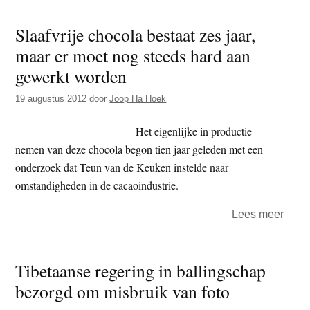
Zin
Slaafvrije chocola bestaat zes jaar,
van
maar er moet nog steeds hard aan
Bete
gewerkt worden
19 augustus 2012
door
Joop Ha Hoek
Het eigenlijke in productie
nemen van deze chocola begon tien jaar geleden met een
onderzoek dat Teun van de Keuken instelde naar
omstandigheden in de cacaoindustrie.
over
Lees meer
Slaaf
choc
Tibetaanse regering in ballingschap
besta
bezorgd om misbruik van foto
zes
jaar,