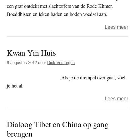
een graf ontdekt met slachtoffers van de Rode Khmer.
Boeddhisten en leken baden en boden voedsel aan.
over
Lees meer
Gebe
en
Kwan Yin Huis
voed
voor
9 augustus 2012
door
Dick Verstegen
hong
ziele
Als je de drempel over gaat, voel
slach
je het al.
Rode
over
Lees meer
Khme
Kwa
Yin
Dialoog Tibet en China op gang
Huis
brengen