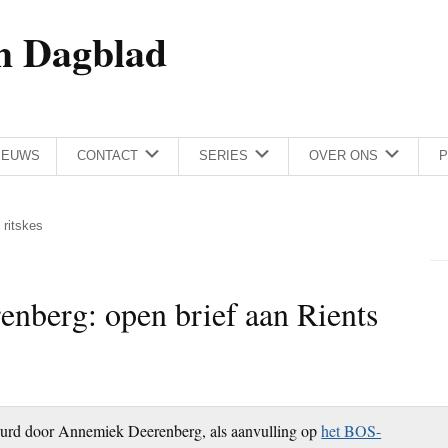
h Dagblad
IEUWS
CONTACT
SERIES
OVER ONS
P
 ritskes
nberg: open brief aan Rients
uurd door Annemiek Deerenberg, als aanvulling op
het BOS-