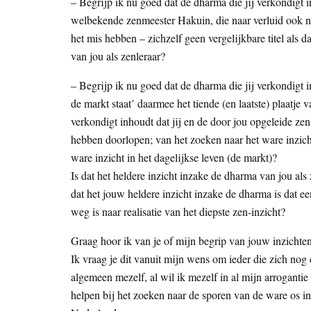
– Begrijp ik nu goed dat de dharma die jij verkondigt inh
welbekende zenmeester Hakuin, die naar verluid ook ni
het mis hebben – zichzelf geen vergelijkbare titel als d
van jou als zenleraar?
– Begrijp ik nu goed dat de dharma die jij verkondigt 
de markt staat’ daarmee het tiende (en laatste) plaatje
verkondigt inhoudt dat jij en de door jou opgeleide zenl
hebben doorlopen; van het zoeken naar het ware inzicht
ware inzicht in het dagelijkse leven (de markt)?
Is dat het heldere inzicht inzake de dharma van jou als
dat het jouw heldere inzicht inzake de dharma is dat ee
weg is naar realisatie van het diepste zen-inzicht?
Graag hoor ik van je of mijn begrip van jouw inzichten 
Ik vraag je dit vanuit mijn wens om ieder die zich nog e
algemeen mezelf, al wil ik mezelf in al mijn arroganti
helpen bij het zoeken naar de sporen van de ware os in