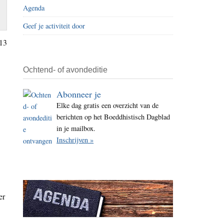
Agenda
i
t
Geef je activiteit door
e
13
Ochtend- of avondeditie
Abonneer je
Elke dag gratis een overzicht van de
berichten op het Boeddhistisch Dagblad
in je mailbox.
Inschrijven »
er