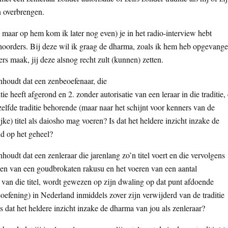
n overbrengen.
, maar op hem kom ik later nog even) je in het radio-interview hebt
hoorders. Bij deze wil ik graag de dharma, zoals ik hem heb opgevange
ers maak, jij deze alsnog recht zult (kunnen) zetten.
inhoudt dat een zenbeoefenaar, die
tie heeft afgerond en 2. zonder autorisatie van een leraar in die traditie,
zelfde traditie behorende (maar naar het schijnt voor kenners van de
jke) titel als daiosho mag voeren? Is dat het heldere inzicht inzake de
d op het geheel?
houdt dat een zenleraar die jarenlang zo’n titel voert en die vervolgens
iken van een goudbrokaten rakusu en het voeren van een aantal
van die titel, wordt gewezen op zijn dwaling op dat punt afdoende
beoefening) in Nederland inmiddels zover zijn verwijderd van de traditie
s dat het heldere inzicht inzake de dharma van jou als zenleraar?