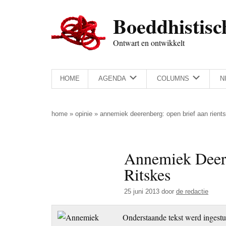
Door
Skip
Spring
Spring
Boeddhistisc
naar
to
naar
naar
de
secondary
de
de
Ontwart en ontwikkelt
hoofd
menu
eerste
voettekst
inhoud
sidebar
HOME
AGENDA
COLUMNS
N
home
»
opinie
»
annemiek deerenberg: open brief aan rients
Annemiek Deere
Ritskes
25 juni 2013
door
de redactie
Onderstaande tekst werd ingest