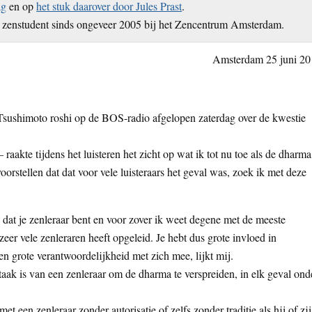
ag
en op
het stuk daarover door Jules Prast
.
zenstudent sinds ongeveer 2005 bij het Zencentrum Amsterdam.
Amsterdam 25 juni 20
 Tsushimoto roshi op de BOS-radio afgelopen zaterdag over de kwestie
aakte tijdens het luisteren het zicht op wat ik tot nu toe als de dharma
rstellen dat dat voor vele luisteraars het geval was, zoek ik met deze
 dat je zenleraar bent en voor zover ik weet degene met de meeste
eer vele zenleraren heeft opgeleid. Je hebt dus grote invloed in
n grote verantwoordelijkheid met zich mee, lijkt mij.
aak is van een zenleraar om de dharma te verspreiden, in elk geval ond
t een zenleraar zonder autorisatie of zelfs zonder traditie als hij of zij