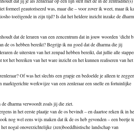
oudt dat jij je als zenleraar op een lijn stelt met de in de zentraditie(s)
et formeel geautoriseerd was, maar die – voor zover ik weet, maar ik k
aiosho toeëigende in zijn tijd? Is dat het heldere inzicht inzake de dhar
inhoudt dat de leraren van een zencentrum dat in jouw woorden ‘dicht b
 van de os hebben bereikt? Begrijp ik nu goed dat de dharma die jij
eraren de uitersten van het zenpad hebben bereikt, dat jullie alle stappe
 tot het bereiken van het ware inzicht en het kunnen realiseren van het
 zenleraar? Of was het slechts een grapje en bedoelde je alleen te zegge
n marktgerichte werkwijze van een zenleraar een snelle en fortuinlijke
de dharma verwoordt zoals jij die ziet.
rgens in het eerste plaatje van de os bevindt – en daartoe reken ik in he
e ook nog wel eens wijs maken dat ik de os heb gevonden – een beetje t
 het nogal onoverzichtelijke (zen)boeddhistische landschap van