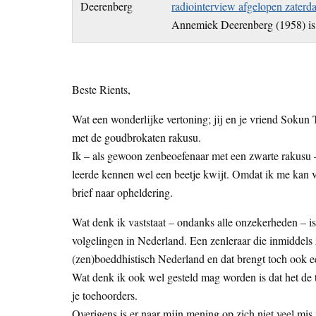
radiointerview afgelopen zaterd
Annemiek Deerenberg (1958) is 
Beste Rients,
Wat een wonderlijke vertoning; jij en je vriend Sokun
met de goudbrokaten rakusu.
Ik – als gewoon zenbeoefenaar met een zwarte rakusu – r
leerde kennen wel een beetje kwijt. Omdat ik me kan voo
brief naar opheldering.
Wat denk ik vaststaat – ondanks alle onzekerheden – is
volgelingen in Nederland. Een zenleraar die inmiddels z
(zen)boeddhistisch Nederland en dat brengt toch ook ee
Wat denk ik ook wel gesteld mag worden is dat het de t
je toehoorders.
Overigens is er naar mijn mening op zich niet veel mis me