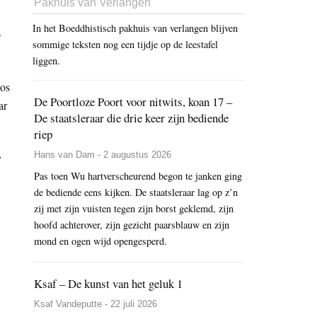
Pakhuis van Verlangen
In het Boeddhistisch pakhuis van verlangen blijven
.
sommige teksten nog een tijdje op de leestafel
liggen.
oos
De Poortloze Poort voor nitwits, koan 17 –
ar
De staatsleraar die drie keer zijn bediende
riep
,
Hans van Dam - 2 augustus 2026
Pas toen Wu hartverscheurend begon te janken ging
de bediende eens kijken. De staatsleraar lag op z’n
zij met zijn vuisten tegen zijn borst geklemd, zijn
hoofd achterover, zijn gezicht paarsblauw en zijn
mond en ogen wijd opengesperd.
Ksaf – De kunst van het geluk 1
Ksaf Vandeputte - 22 juli 2026