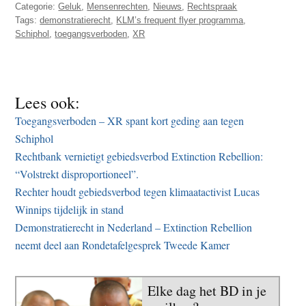
Categorie:
Geluk
,
Mensenrechten
,
Nieuws
,
Rechtspraak
Tags:
demonstratierecht
,
KLM’s frequent flyer programma
,
Schiphol
,
toegangsverboden
,
XR
Lees ook:
Toegangsverboden – XR spant kort geding aan tegen
Schiphol
Rechtbank vernietigt gebiedsverbod Extinction Rebellion:
“Volstrekt disproportioneel”.
Rechter houdt gebiedsverbod tegen klimaatactivist Lucas
Winnips tijdelijk in stand
Demonstratierecht in Nederland – Extinction Rebellion
neemt deel aan Rondetafelgesprek Tweede Kamer
Elke dag het BD in je