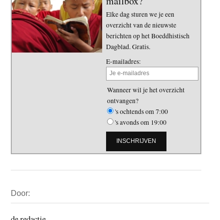
mailbox?
Elke dag sturen we je een
overzicht van de nieuwste
berichten op het Boeddhistisch
Dagblad. Gratis.
E-mailadres:
Wanneer wil je het overzicht
ontvangen?
's ochtends om 7:00
's avonds om 19:00
Primaire
Door:
Sidebar
de redactie