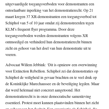
uitgevaardigde toegangsverboden voor demonstranten een
t
e
ontoelaatbare inperking van het demonstratierecht. Op 21
e
s
maart kregen 37 XR-demonstranten een toegangsverbod tot
i
Schiphol van 5 of 10 jaar omdat zij demonstreerden tegen
t
KLM’s frequent flyer programma. Door deze
e
toegangsverboden werden demonstranten volgens XR
ontmoedigd en verhinderd hun demonstratierecht binnen
zicht en gehoor van het doel van hun demonstratie uit te
voeren.
Advocaat Willem Jebbink: ‘Dit is opnieuw een overwinning
voor Extinction Rebellion. Schiphol zei dat demonstraties op
Schiphol de veiligheid in gevaar brachten en te veel druk op
de Koninklijke Marechaussee en de beveiliging legden. Maar
dat werd helemaal niet concreet aangetoond. Het
demonstratierecht is in onze democratische samenleving
essentieel. Protest moet kunnen plaatsvinden binnen het zicht
en gehoor van het doelwit. Een organisatie als Schiphol, die