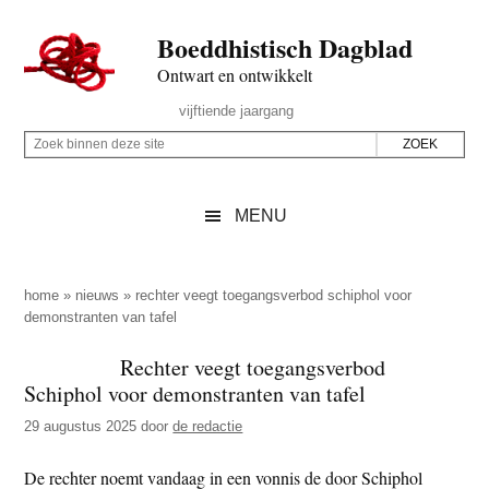
Door
Skip
Spring
Spring
Boeddhistisch Dagblad
naar
to
naar
naar
de
secondary
de
de
Ontwart en ontwikkelt
hoofd
menu
eerste
voettekst
Header
vijftiende jaargang
inhoud
sidebar
Rechts
Z
Z
o
o
e
e
MENU
k
k
b
o
i
p
home
»
nieuws
»
rechter veegt toegangsverbod schiphol voor
n
demonstranten van tafel
d
n
e
Rechter veegt toegangsverbod
e
z
Schiphol voor demonstranten van tafel
n
e
d
29 augustus 2025
door
de redactie
s
e
i
De rechter noemt vandaag in een vonnis de door Schiphol
z