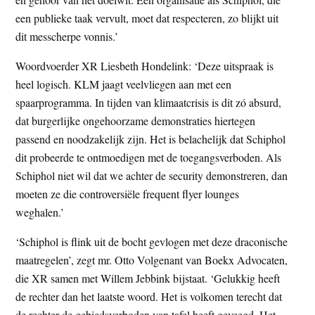
een publieke taak vervult, moet dat respecteren, zo blijkt uit
dit messcherpe vonnis.’
Woordvoerder XR Liesbeth Hondelink: ‘Deze uitspraak is
heel logisch. KLM jaagt veelvliegen aan met een
spaarprogramma. In tijden van klimaatcrisis is dit zó absurd,
dat burgerlijke ongehoorzame demonstraties hiertegen
passend en noodzakelijk zijn. Het is belachelijk dat Schiphol
dit probeerde te ontmoedigen met de toegangsverboden. Als
Schiphol niet wil dat we achter de security demonstreren, dan
moeten ze die controversiële frequent flyer lounges
weghalen.’
‘Schiphol is flink uit de bocht gevlogen met deze draconische
maatregelen’, zegt mr. Otto Volgenant van Boekx Advocaten,
die XR samen met Willem Jebbink bijstaat. ‘Gelukkig heeft
de rechter dan het laatste woord. Het is volkomen terecht dat
de rechter de gebiedsverboden van tafel heeft geveegd. Het