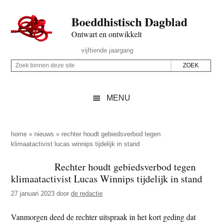
Door
Skip
Spring
Spring
Boeddhistisch Dagblad
naar
to
naar
naar
de
secondary
de
de
Ontwart en ontwikkelt
hoofd
menu
eerste
voettekst
Header
vijftiende jaargang
inhoud
sidebar
Rechts
Z
Z
o
o
e
e
MENU
k
k
b
o
i
p
home
»
nieuws
»
rechter houdt gebiedsverbod tegen
n
klimaatactivist lucas winnips tijdelijk in stand
d
n
e
Rechter houdt gebiedsverbod tegen
e
z
klimaatactivist Lucas Winnips tijdelijk in stand
n
e
d
27 januari 2023
door
de redactie
s
e
i
Vanmorgen deed de rechter uitspraak in het kort geding dat
z