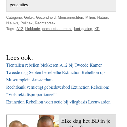
generaties.
Categorie:
Geluk
,
Gezondheid
,
Mensenrechten
,
Milieu
,
Natuur
,
Nieuws
,
Politiek
,
Rechtspraak
Tags:
A12
,
blokkade
,
demonstratierecht
,
kort geding
,
XR
Lees ook:
Tientallen rebellen blokkeren A12 bij Tweede Kamer
Tweede dag Septemberrebellie Extinction Rebellion op
Museumplein Amsterdam
Rechtbank vernietigt gebiedsverbod Extinction Rebellion:
“Volstrekt disproportioneel”.
Extinction Rebellion voert actie bij vliegbasis Leeuwarden
Elke dag het BD in je