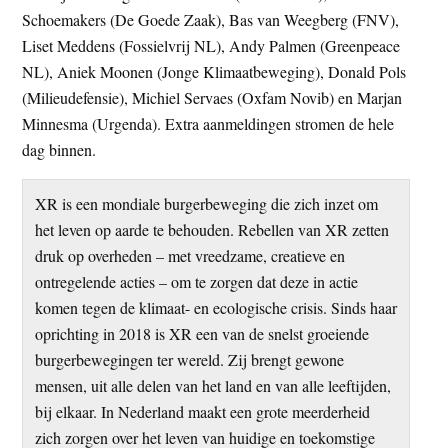
Schoemakers (De Goede Zaak), Bas van Weegberg (FNV),
Liset Meddens (Fossielvrij NL), Andy Palmen (Greenpeace
NL), Aniek Moonen (Jonge Klimaatbeweging), Donald Pols
(Milieudefensie), Michiel Servaes (Oxfam Novib) en Marjan
Minnesma (Urgenda). Extra aanmeldingen stromen de hele
dag binnen.
XR is een mondiale burgerbeweging die zich inzet om
het leven op aarde te behouden. Rebellen van XR zetten
druk op overheden – met vreedzame, creatieve en
ontregelende acties – om te zorgen dat deze in actie
komen tegen de klimaat- en ecologische crisis. Sinds haar
oprichting in 2018 is XR een van de snelst groeiende
burgerbewegingen ter wereld. Zij brengt gewone
mensen, uit alle delen van het land en van alle leeftijden,
bij elkaar. In Nederland maakt een grote meerderheid
zich zorgen over het leven van huidige en toekomstige