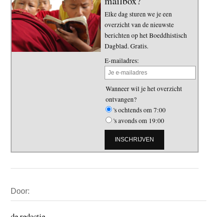
mailbox?
Elke dag sturen we je een
overzicht van de nieuwste
berichten op het Boeddhistisch
Dagblad. Gratis.
E-mailadres:
Wanneer wil je het overzicht
ontvangen?
's ochtends om 7:00
's avonds om 19:00
Primaire
Door:
Sidebar
de redactie