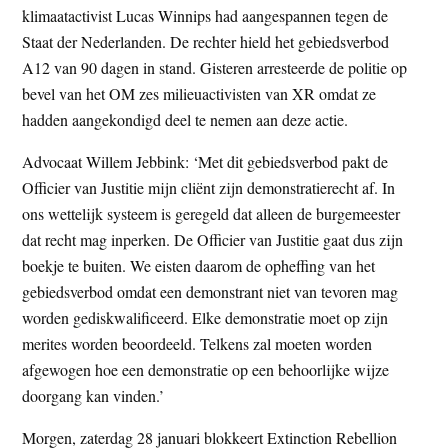
klimaatactivist Lucas Winnips had aangespannen tegen de
t
e
Staat der Nederlanden. De rechter hield het gebiedsverbod
e
s
A12 van 90 dagen in stand. Gisteren arresteerde de politie op
i
bevel van het OM zes milieuactivisten van XR omdat ze
t
hadden aangekondigd deel te nemen aan deze actie.
e
Advocaat Willem Jebbink: ‘Met dit gebiedsverbod pakt de
Officier van Justitie mijn cliënt zijn demonstratierecht af. In
ons wettelijk systeem is geregeld dat alleen de burgemeester
dat recht mag inperken. De Officier van Justitie gaat dus zijn
boekje te buiten. We eisten daarom de opheffing van het
gebiedsverbod omdat een demonstrant niet van tevoren mag
worden gediskwalificeerd. Elke demonstratie moet op zijn
merites worden beoordeeld. Telkens zal moeten worden
afgewogen hoe een demonstratie op een behoorlijke wijze
doorgang kan vinden.’
Morgen, zaterdag 28 januari blokkeert Extinction Rebellion