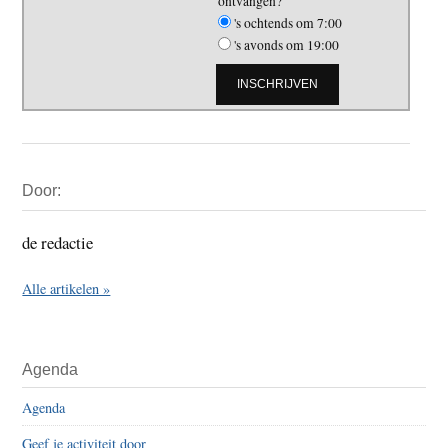
ontvangen?
's ochtends om 7:00
's avonds om 19:00
Primaire
Door:
Sidebar
de redactie
Alle artikelen »
Agenda
Agenda
Geef je activiteit door