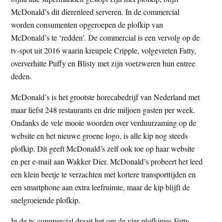
t
e
McDonald’s dit dierenleed serveren. In de commercial
e
s
worden consumenten opgeroepen de plofkip van
i
McDonald’s te ‘redden’. De commercial is een vervolg op de
t
tv-spot uit 2016 waarin kreupele Cripple, volgevreten Fatty,
e
oververhitte Puffy en Blisty met zijn voetzweren hun entree
deden.
McDonald’s is het grootste horecabedrijf van Nederland met
maar liefst 248 restaurants en drie miljoen gasten per week.
Ondanks de vele mooie woorden over verduurzaming op de
website en het nieuwe groene logo, is alle kip nog steeds
plofkip. Dit geeft McDonald’s zelf ook toe op haar website
en per e-mail aan Wakker Dier. McDonald’s probeert het leed
een klein beetje te verzachten met kortere transporttijden en
een smartphone aan extra leefruimte, maar de kip blijft de
snelgroeiende plofkip.
In de tv-commercial draait het om de vier plofkipjes Fatty,