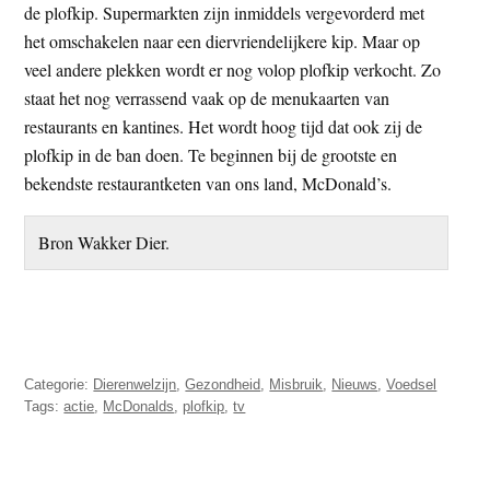
de plofkip. Supermarkten zijn inmiddels vergevorderd met
het omschakelen naar een diervriendelijkere kip. Maar op
veel andere plekken wordt er nog volop plofkip verkocht. Zo
staat het nog verrassend vaak op de menukaarten van
restaurants en kantines. Het wordt hoog tijd dat ook zij de
plofkip in de ban doen. Te beginnen bij de grootste en
bekendste restaurantketen van ons land, McDonald’s.
Bron Wakker Dier.
Categorie:
Dierenwelzijn
,
Gezondheid
,
Misbruik
,
Nieuws
,
Voedsel
Tags:
actie
,
McDonalds
,
plofkip
,
tv