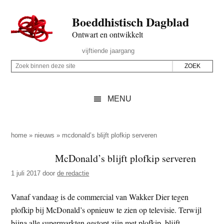
Door
Skip
Spring
Spring
Boeddhistisch Dagblad
naar
to
naar
naar
de
secondary
de
de
Ontwart en ontwikkelt
hoofd
menu
eerste
voettekst
Header
vijftiende jaargang
inhoud
sidebar
Rechts
Z
Z
o
o
e
e
MENU
k
k
b
o
i
p
home
»
nieuws
»
mcdonald’s blijft plofkip serveren
n
d
McDonald’s blijft plofkip serveren
n
e
e
1 juli 2017
door
de redactie
z
n
e
d
Vanaf vandaag is de commercial van Wakker Dier tegen
s
e
plofkip bij McDonald’s opnieuw te zien op televisie. Terwijl
i
z
bijna alle supermarkten gestopt zijn met plofkip, blijft