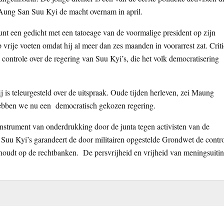
 Aung San Suu Kyi de macht overnam in april.
 een gedicht met een tatoeage van de voormalige president op zijn
p vrije voeten omdat hij al meer dan zes maanden in voorarrest zat. Criti
controle over de regering van Suu Kyi’s, die het volk democratisering
hij is teleurgesteld over de uitspraak. Oude tijden herleven, zei Maung
hebben we nu een democratisch gekozen regering.
instrument van onderdrukking door de junta tegen activisten van de
Suu Kyi’s garandeert de door militairen opgestelde Grondwet de contr
t houdt op de rechtbanken. De persvrijheid en vrijheid van meningsuiti