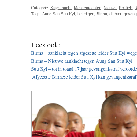
Categorie:
Krijgsmacht
,
Mensenrechten
,
Nieuws
,
Politiek
,
R
Tags:
Aung San Suu Kyi
,
beledigen
,
Birma
,
dichter
,
gevange
Lees ook:
Birma – aanklacht tegen afgezette leider Suu Kyi wege
Birma – Nieuwe aanklacht tegen Aung San Suu Kyi
Suu Kyi – tot in totaal 17 jaar gevangenisstraf veroord
‘Afgezette Birmese leider Suu Kyi kan gevangenisstraf u