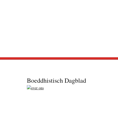
Footer
Boeddhistisch Dagblad