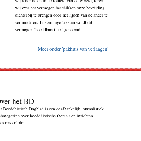
wij ieder delen in de rotheid van de wereld, terwijl
wij over het vermogen beschikken onze bevrijding
dichterbij te brengen door het lijden van de ander te
verminderen. In sommige teksten wordt dit
vermogen ‘boeddhanatuur’ genoemd.
Meer onder 'pakhuis van verlangen'
ver het BD
t Boeddhistisch Dagblad is een onafhankelijk journalistiek
bmagazine over boeddhistische thema’s en inzichten.
es ons colofon
.