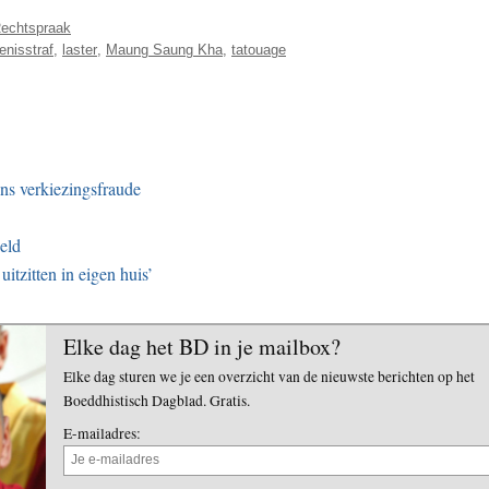
echtspraak
nisstraf
,
laster
,
Maung Saung Kha
,
tatouage
ns verkiezingsfraude
eeld
itzitten in eigen huis’
Elke dag het BD in je mailbox?
Elke dag sturen we je een overzicht van de nieuwste berichten op het
Boeddhistisch Dagblad. Gratis.
E-mailadres: