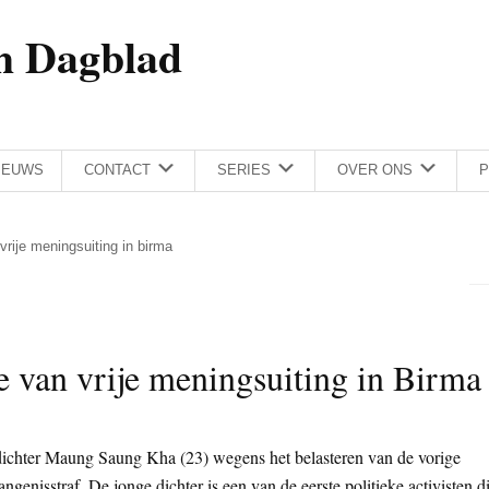
h Dagblad
IEUWS
CONTACT
SERIES
OVER ONS
P
rije meningsuiting in birma
 van vrije meningsuiting in Birma
ichter Maung Saung Kha (23) wegens het belasteren van de vorige
genisstraf. De jonge dichter is een van de eerste politieke activisten d