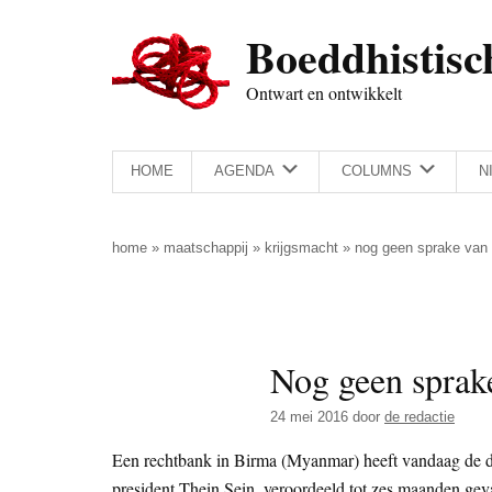
Door
Skip
Spring
Spring
Boeddhistisc
naar
to
naar
naar
de
secondary
de
de
Ontwart en ontwikkelt
hoofd
menu
eerste
voettekst
inhoud
sidebar
HOME
AGENDA
COLUMNS
N
home
»
maatschappij
»
krijgsmacht
»
nog geen sprake van v
Nog geen sprake
24 mei 2016
door
de redactie
Een rechtbank in Birma (Myanmar) heeft vandaag de d
president Thein Sein, veroordeeld tot zes maanden gevan