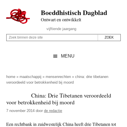
Door
Skip
Spring
Spring
Boeddhistisch Dagblad
naar
to
naar
naar
de
secondary
de
de
Ontwart en ontwikkelt
hoofd
menu
eerste
voettekst
Header
vijftiende jaargang
inhoud
sidebar
Rechts
Z
Z
o
o
e
e
MENU
k
k
b
o
i
p
home
»
maatschappij
»
mensenrechten
»
china: drie tibetanen
n
veroordeeld voor betrokkenheid bij moord
d
n
e
China: Drie Tibetanen veroordeeld
e
z
voor betrokkenheid bij moord
n
e
d
7 november 2014
door
de redactie
s
e
i
Een rechtbank in zuidwestelijk China heeft drie Tibetanen tot
z