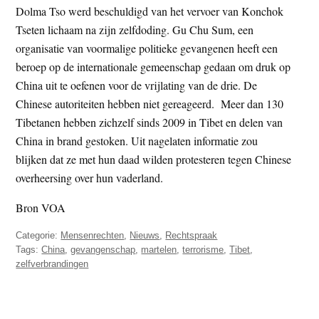
Dolma Tso werd beschuldigd van het vervoer van Konchok
Tseten lichaam na zijn zelfdoding. Gu Chu Sum, een
organisatie van voormalige politieke gevangenen heeft een
beroep op de internationale gemeenschap gedaan om druk op
China uit te oefenen voor de vrijlating van de drie. De
Chinese autoriteiten hebben niet gereageerd. Meer dan 130
Tibetanen hebben zichzelf sinds 2009 in Tibet en delen van
China in brand gestoken. Uit nagelaten informatie zou
blijken dat ze met hun daad wilden protesteren tegen Chinese
overheersing over hun vaderland.
Bron VOA
Categorie:
Mensenrechten
,
Nieuws
,
Rechtspraak
Tags:
China
,
gevangenschap
,
martelen
,
terrorisme
,
Tibet
,
zelfverbrandingen