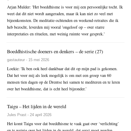
Arjan Mulder: 'Het boeddhisme is voor mij een persoonlijke tocht. Ik
weet dat dit niet wordt aangeraden, maar ik kan niet zo veel met
bijeenkomsten. De meditatie-ochtenden en weekend-retraites die ik
heb bezocht, leverden mij vooral 'ongeloof op – over starre
interpretaties en rituelen, met weinig ruimte voor gesprek.'
Boeddhistische doeners en denkers – de serie (27)
gastauteur - 15 mei 2026
Loekie: 'Ik ben ook heel dankbaar dat dit op mijn pad is gekomen.
Dat het voor mij als leek mogelijk is om met een groep van 60
mensen tien dagen op de Drentse hei samen te mediteren en te leren
over het boeddhisme, dat is echt heel bijzonder.’
Taigu – Het lijden in de wereld
Jules Prast - 24 april 2026
Het komt Taigu voor dat boeddhisme te vaak gaat over ‘verlichting’
en te weinig over het lijden in de wereld, dat eerst moet worden