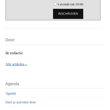
's avonds om 19:00
Primaire
Door:
Sidebar
de redactie
Alle artikelen »
Agenda
Agenda
Geef je activiteit door