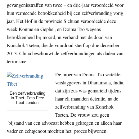
gevangenisstraffen van twee – en drie-jaar veroordeeld voor
t
e
hun vermeende betrokkenheid bij een zelfverbranding vorig
e
s
jaar. Het Hof in de provincie Sichuan veroordeelde deze
i
week Konme en Gephel, en Dolma Tso wegens
t
betrokkenheid bij moord, in verband met de dood van
e
Konchok Tseten, die de vuurdood stierf op drie december
2013. China beschouwt de zelfverbrandingen als daden van
terrorisme.
De broer van Dolma Tso vertelde
verslaggevers in Dharamsala, India,
dat zijn zus was gemarteld tijdens
Een zelfverbranding
haar elf maanden detentie, na de
in Tibet. Foto Free
Tibet Londen.
zelfverbranding van Konchok
Tseten. De vrouw zou geen
bijstand van een advocaat hebben gekregen en alleen haar
vader en echtgenoot mochten het proces bijwonen.