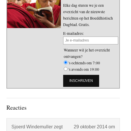
Elke dag sturen we je een
overzicht van de nieuwste
berichten op het Boeddhistisch
Dagblad. Gratis.
E-mailadres:
Wanneer wil je het overzicht
ontvangen?
's ochtends om 7:00
's avonds om 19:00
Lees
Reacties
Interacties
Sjoerd Windemuller
zegt
29 oktober 2014 om