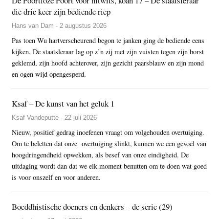
De Poortloze Poort voor nitwits, koan 17 – De staatsleraar
die drie keer zijn bediende riep
Hans van Dam - 2 augustus 2026
Pas toen Wu hartverscheurend begon te janken ging de bediende eens
kijken. De staatsleraar lag op z’n zij met zijn vuisten tegen zijn borst
geklemd, zijn hoofd achterover, zijn gezicht paarsblauw en zijn mond
en ogen wijd opengesperd.
Ksaf – De kunst van het geluk 1
Ksaf Vandeputte - 22 juli 2026
Nieuw, positief gedrag inoefenen vraagt om volgehouden overtuiging.
Om te beletten dat onze overtuiging slinkt, kunnen we een gevoel van
hoogdringendheid opwekken, als besef van onze eindigheid. De
uitdaging wordt dan dat we elk moment benutten om te doen wat goed
is voor onszelf en voor anderen.
Boeddhistische doeners en denkers – de serie (29)