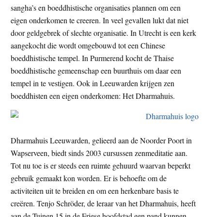
sangha’s en boeddhistische organisaties plannen om een
t
e
eigen onderkomen te creeren. In veel gevallen lukt dat niet
e
s
door geldgebrek of slechte organisatie. In Utrecht is een kerk
i
aangekocht die wordt omgebouwd tot een Chinese
t
boeddhistische tempel. In Purmerend kocht de Thaise
e
boeddhistische gemeenschap een buurthuis om daar een
tempel in te vestigen. Ook in Leeuwarden krijgen zen
boeddhisten een eigen onderkomen: Het Dharmahuis.
Dharmahuis Leeuwarden, gelieerd aan de Noorder Poort in
Wapserveen, biedt sinds 2003 cursussen zenmeditatie aan.
Tot nu toe is er steeds een ruimte gehuurd waarvan beperkt
gebruik gemaakt kon worden. Er is behoefte om de
activiteiten uit te breiden en om een herkenbare basis te
creëren. Tenjo Schröder, de leraar van het Dharmahuis, heeft
aan de Tuinen 15 in de Friese hoofdstad een pand kunnen