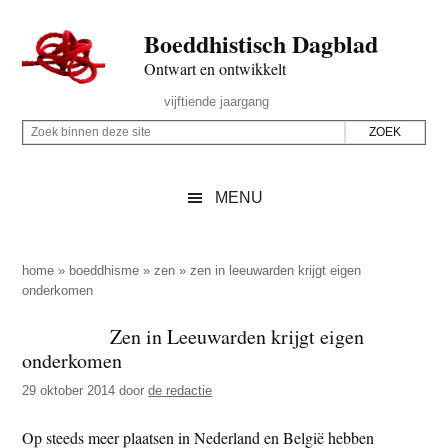
Door
Skip
Spring
Spring
Boeddhistisch Dagblad
naar
to
naar
naar
de
secondary
de
de
Ontwart en ontwikkelt
hoofd
menu
eerste
voettekst
Header
vijftiende jaargang
inhoud
sidebar
Rechts
Z
Z
o
o
e
e
MENU
k
k
b
o
i
p
home
»
boeddhisme
»
zen
»
zen in leeuwarden krijgt eigen
n
onderkomen
d
n
e
Zen in Leeuwarden krijgt eigen
e
z
onderkomen
n
e
d
29 oktober 2014
door
de redactie
s
e
i
Op steeds meer plaatsen in Nederland en België hebben
z