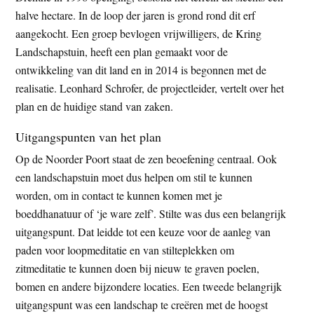
t
halve hectare. In de loop der jaren is grond rond dit erf
e
e
aangekocht. Een groep bevlogen vrijwilligers, de Kring
s
Landschapstuin, heeft een plan gemaakt voor de
i
ontwikkeling van dit land en in 2014 is begonnen met de
t
realisatie. Leonhard Schrofer, de projectleider, vertelt over het
e
plan en de huidige stand van zaken.
Uitgangspunten van het plan
Op de Noorder Poort staat de zen beoefening centraal. Ook
een landschapstuin moet dus helpen om stil te kunnen
worden, om in contact te kunnen komen met je
boeddhanatuur of ‘je ware zelf’. Stilte was dus een belangrijk
uitgangspunt. Dat leidde tot een keuze voor de aanleg van
paden voor loopmeditatie en van stilteplekken om
zitmeditatie te kunnen doen bij nieuw te graven poelen,
bomen en andere bijzondere locaties. Een tweede belangrijk
uitgangspunt was een landschap te creëren met de hoogst