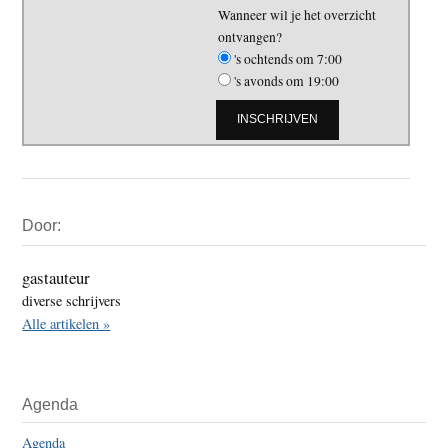
Wanneer wil je het overzicht
ontvangen?
's ochtends om 7:00
's avonds om 19:00
Primaire
Door:
Sidebar
gastauteur
diverse schrijvers
Alle artikelen »
Agenda
Agenda