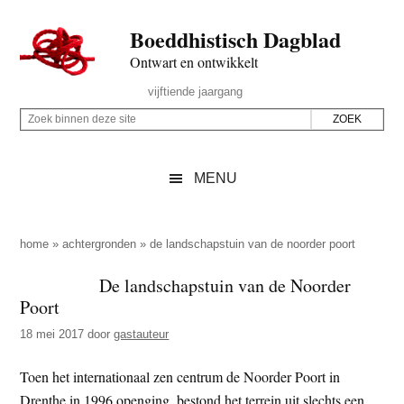
Door
Skip
Spring
Spring
Boeddhistisch Dagblad
naar
to
naar
naar
de
secondary
de
de
Ontwart en ontwikkelt
hoofd
menu
eerste
voettekst
Header
vijftiende jaargang
inhoud
sidebar
Rechts
Z
Z
o
o
e
e
MENU
k
k
b
o
i
p
home
»
achtergronden
»
de landschapstuin van de noorder poort
n
d
De landschapstuin van de Noorder
n
e
Poort
e
z
n
18 mei 2017
door
gastauteur
e
d
s
Toen het internationaal zen centrum de Noorder Poort in
e
i
Drenthe in 1996 openging, bestond het terrein uit slechts een
z