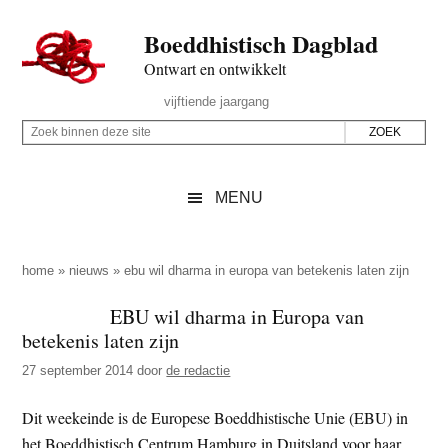
Door
Skip
Spring
Spring
Boeddhistisch Dagblad
naar
to
naar
naar
de
secondary
de
de
Ontwart en ontwikkelt
hoofd
menu
eerste
voettekst
Header
vijftiende jaargang
inhoud
sidebar
Rechts
Z
Z
o
o
e
e
MENU
k
k
b
o
i
p
home
»
nieuws
»
ebu wil dharma in europa van betekenis laten zijn
n
d
EBU wil dharma in Europa van
n
e
betekenis laten zijn
e
z
n
27 september 2014
door
de redactie
e
d
s
Dit weekeinde is de Europese Boeddhistische Unie (EBU) in
e
i
het Boeddhistisch Centrum Hamburg in Duitsland voor haar
z