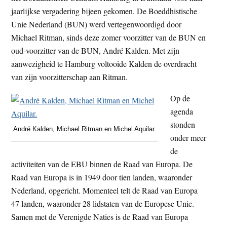
t
jaarlijkse vergadering bijeen gekomen. De Boeddhistische
e
e
Unie Nederland (BUN) werd vertegenwoordigd door
s
Michael Ritman, sinds deze zomer voorzitter van de BUN en
i
oud-voorzitter van de BUN, André Kalden. Met zijn
t
aanwezigheid te Hamburg voltooide Kalden de overdracht
e
van zijn voorzitterschap aan Ritman.
Op de
agenda
stonden
André Kalden, Michael Ritman en Michel Aquilar.
onder meer
de
activiteiten van de EBU binnen de Raad van Europa. De
Raad van Europa is in 1949 door tien landen, waaronder
Nederland, opgericht. Momenteel telt de Raad van Europa
47 landen, waaronder 28 lidstaten van de Europese Unie.
Samen met de Verenigde Naties is de Raad van Europa