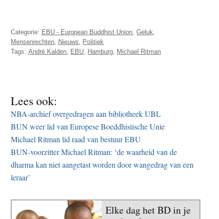
Categorie:
EBU - European Buddhist Union
,
Geluk
,
Mensenrechten
,
Nieuws
,
Politiek
Tags:
André Kalden
,
EBU
,
Hamburg
,
Michael Ritman
Lees ook:
NBA-archief overgedragen aan bibliotheek UBL
BUN weer lid van Europese Boeddhistische Unie
Michael Ritman lid raad van bestuur EBU
BUN-voorzitter Michael Ritman: ‘de waarheid van de
dharma kan niet aangetast worden door wangedrag van een
leraar’
Elke dag het BD in je