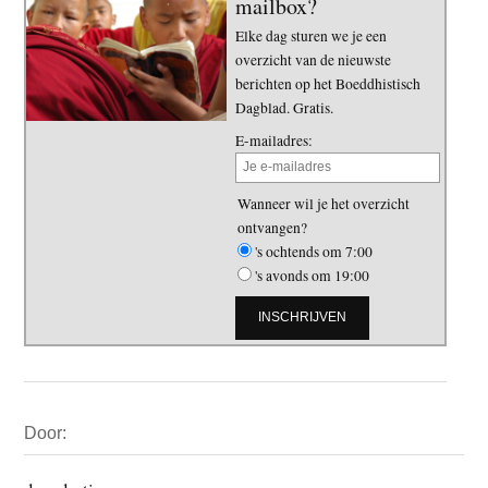
mailbox?
Elke dag sturen we je een
overzicht van de nieuwste
berichten op het Boeddhistisch
Dagblad. Gratis.
E-mailadres:
Wanneer wil je het overzicht
ontvangen?
's ochtends om 7:00
's avonds om 19:00
Primaire
Door:
Sidebar