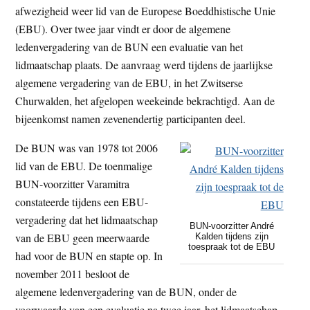
afwezigheid weer lid van de Europese Boeddhistische Unie
t
e
(EBU). Over twee jaar vindt er door de algemene
e
s
ledenvergadering van de BUN een evaluatie van het
i
lidmaatschap plaats. De aanvraag werd tijdens de jaarlijkse
t
algemene vergadering van de EBU, in het Zwitserse
e
Churwalden, het afgelopen weekeinde bekrachtigd. Aan de
bijeenkomst namen zevenendertig participanten deel.
De BUN was van 1978 tot 2006
lid van de EBU. De toenmalige
BUN-voorzitter Varamitra
constateerde tijdens een EBU-
vergadering dat het lidmaatschap
BUN-voorzitter André
van de EBU geen meerwaarde
Kalden tijdens zijn
toespraak tot de EBU
had voor de BUN en stapte op. In
november 2011 besloot de
algemene ledenvergadering van de BUN, onder de
voorwaarde van een evaluatie na twee jaar, het lidmaatschap