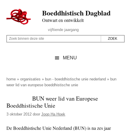
Door
Skip
Spring
Spring
Boeddhistisch Dagblad
naar
to
naar
naar
de
secondary
de
de
Ontwart en ontwikkelt
hoofd
menu
eerste
voettekst
Header
vijftiende jaargang
inhoud
sidebar
Rechts
Z
Z
o
o
e
e
MENU
k
k
b
o
i
p
home
»
organisaties
»
bun - boeddhistische unie nederland
»
bun
n
weer lid van europese boeddhistische unie
d
n
e
BUN weer lid van Europese
e
z
Boeddhistische Unie
n
e
d
3 oktober 2012
door
Joop Ha Hoek
s
e
i
De Boeddhistische Unie Nederland (BUN) is na zes jaar
z