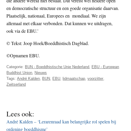
die andere wereld niet bestaat. Dat vereist wel heldere open
en democratische structuur en een goede organisatie daarvan.
Plaatselijk, nationaal, Europees en mondiaal. We zijn
allemaal met elkaar verbonden. Dat kunnen we uitdragen,
ook via de EBU.’
© Tekst: Joop Hoek/Boeddhistisch Dagblad.
©Opnamen EBU.
Categorie:
BUN - Boeddhistische Unie Nederland
,
EBU - European
Buddhist Union
,
Nieuws
Tags:
André Kalden
,
BUN
,
EBU
,
lidmaatschap
,
voorzitter
,
Zwitserland
Lees ook:
André Kalden – ‘Lerarenraad kan belangrijke rol spelen bij
ordening boeddhisme’