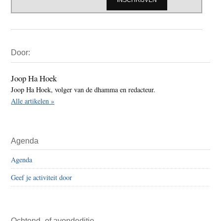
Primaire
Door:
Sidebar
Joop Ha Hoek
Joop Ha Hoek, volger van de dhamma en redacteur.
Alle artikelen »
Agenda
Agenda
Geef je activiteit door
Ochtend- of avondeditie