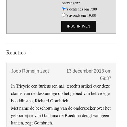
ontvangen?
's ochtends om 7:00
's avonds om 19:00
Lees
Reacties
Interacties
Joop Romeijn
zegt
13 december 2013 om
09:37
In Tricycle een furieus (en m.i. terecht) artikel over deze
claims van
de
deskundige op het gebied van het vroege
boeddhisme, Richard Gombrich.
Met name de beschouwing van de onderzoeker over het
geboortejaar van Gautama de Boeddha deugt van geen
kanten, zegt Gombrich.