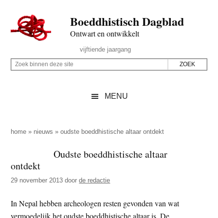
Door
Skip
Spring
Spring
Boeddhistisch Dagblad
naar
to
naar
naar
de
secondary
de
de
Ontwart en ontwikkelt
hoofd
menu
eerste
voettekst
Header
vijftiende jaargang
inhoud
sidebar
Rechts
Z
Z
o
o
e
e
MENU
k
k
b
o
i
p
home
»
nieuws
»
oudste boeddhistische altaar ontdekt
n
d
Oudste boeddhistische altaar
n
e
ontdekt
e
z
n
29 november 2013
door
de redactie
e
d
s
In Nepal hebben archeologen resten gevonden van wat
e
i
vermoedelijk het oudste boeddhistische altaar is. De
z