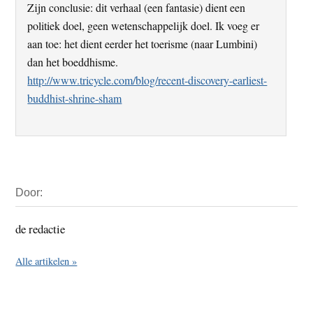
Zijn conclusie: dit verhaal (een fantasie) dient een
politiek doel, geen wetenschappelijk doel. Ik voeg er
aan toe: het dient eerder het toerisme (naar Lumbini)
dan het boeddhisme.
http://www.tricycle.com/blog/recent-discovery-earliest-
buddhist-shrine-sham
Primaire
Door:
Sidebar
de redactie
Alle artikelen »