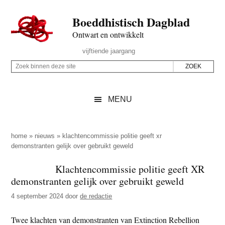
Door
Skip
Spring
Spring
Boeddhistisch Dagblad
naar
to
naar
naar
de
secondary
de
de
Ontwart en ontwikkelt
hoofd
menu
eerste
voettekst
Header
vijftiende jaargang
inhoud
sidebar
Rechts
Z
Z
o
o
e
e
MENU
k
k
b
o
i
p
home
»
nieuws
»
klachtencommissie politie geeft xr
n
demonstranten gelijk over gebruikt geweld
d
n
e
Klachtencommissie politie geeft XR
e
z
demonstranten gelijk over gebruikt geweld
n
e
d
4 september 2024
door
de redactie
s
e
i
Twee klachten van demonstranten van Extinction Rebellion
z