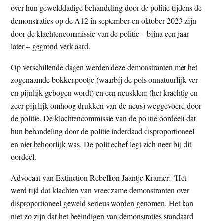
over hun gewelddadige behandeling door de politie tijdens de
t
e
demonstraties op de A12 in september en oktober 2023 zijn
e
s
door de klachtencommissie van de politie – bijna een jaar
i
later – gegrond verklaard.
t
e
Op verschillende dagen werden deze demonstranten met het
zogenaamde bokkenpootje (waarbij de pols onnatuurlijk ver
en pijnlijk gebogen wordt) en een neusklem (het krachtig en
zeer pijnlijk omhoog drukken van de neus) weggevoerd door
de politie. De klachtencommissie van de politie oordeelt dat
hun behandeling door de politie inderdaad disproportioneel
en niet behoorlijk was. De politiechef legt zich neer bij dit
oordeel.
Advocaat van Extinction Rebellion Jaantje Kramer: ‘Het
werd tijd dat klachten van vreedzame demonstranten over
disproportioneel geweld serieus worden genomen. Het kan
niet zo zijn dat het beëindigen van demonstraties standaard