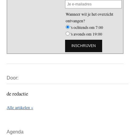
Wanneer wil je het overzicht
ontvangen?
's ochtends om 7:00
's avonds om 19:00
Primaire
Door:
Sidebar
de redactie
Alle artikelen »
Agenda