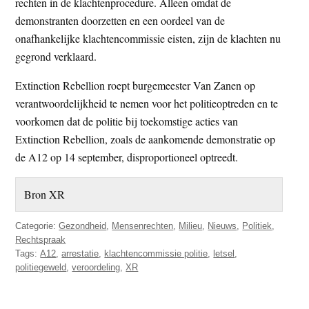
rechten in de klachtenprocedure. Alleen omdat de
demonstranten doorzetten en een oordeel van de
onafhankelijke klachtencommissie eisten, zijn de klachten nu
gegrond verklaard.
Extinction Rebellion roept burgemeester Van Zanen op
verantwoordelijkheid te nemen voor het politieoptreden en te
voorkomen dat de politie bij toekomstige acties van
Extinction Rebellion, zoals de aankomende demonstratie op
de A12 op 14 september, disproportioneel optreedt.
Bron XR
Categorie:
Gezondheid
,
Mensenrechten
,
Milieu
,
Nieuws
,
Politiek
,
Rechtspraak
Tags:
A12
,
arrestatie
,
klachtencommissie politie
,
letsel
,
politiegeweld
,
veroordeling
,
XR