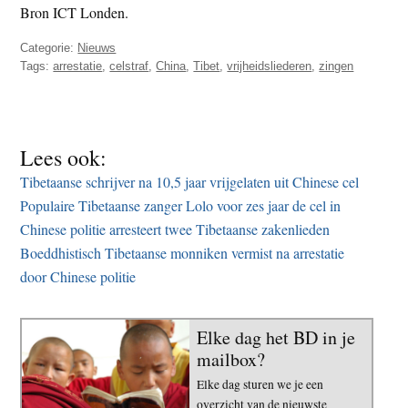
Bron ICT Londen.
Categorie:
Nieuws
Tags:
arrestatie
,
celstraf
,
China
,
Tibet
,
vrijheidsliederen
,
zingen
Lees ook:
Tibetaanse schrijver na 10,5 jaar vrijgelaten uit Chinese cel
Populaire Tibetaanse zanger Lolo voor zes jaar de cel in
Chinese politie arresteert twee Tibetaanse zakenlieden
Boeddhistisch Tibetaanse monniken vermist na arrestatie
door Chinese politie
Elke dag het BD in je
mailbox?
Elke dag sturen we je een
overzicht van de nieuwste