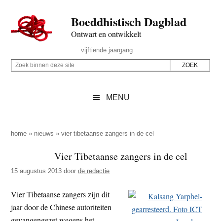
Door
Skip
Spring
Spring
Boeddhistisch Dagblad
naar
to
naar
naar
de
secondary
de
de
Ontwart en ontwikkelt
hoofd
menu
eerste
voettekst
Header
vijftiende jaargang
inhoud
sidebar
Rechts
Z
Z
o
o
e
e
MENU
k
k
b
o
i
p
home
»
nieuws
»
vier tibetaanse zangers in de cel
n
d
Vier Tibetaanse zangers in de cel
n
e
e
15 augustus 2013
door
de redactie
z
n
e
d
Vier Tibetaanse zangers zijn dit
s
e
jaar door de Chinese autoriteiten
i
z
gevangengezet wegens het