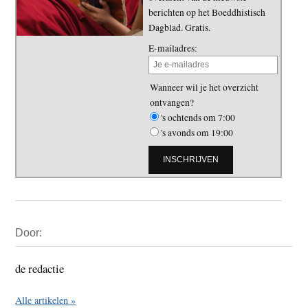
berichten op het Boeddhistisch
Dagblad. Gratis.
E-mailadres:
Wanneer wil je het overzicht
ontvangen?
's ochtends om 7:00
's avonds om 19:00
Primaire
Door:
Sidebar
de redactie
Alle artikelen »