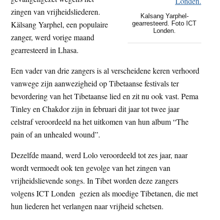
t
e
zingen van vrijheidsliederen.
Kalsang Yarphel-
e
s
Kälsang Yarphel, een populaire
gearresteerd. Foto ICT
Londen.
i
zanger, werd vorige maand
t
gearresteerd in Lhasa.
e
Een vader van drie zangers is al verscheidene keren verhoord
vanwege zijn aanwezigheid op Tibetaanse festivals ter
bevordering van het Tibetaanse lied en zit nu ook vast. Pema
Tinley en Chakdor zijn in februari dit jaar tot twee jaar
celstraf veroordeeld na het uitkomen van hun album “The
pain of an unhealed wound”.
Dezelfde maand, werd Lolo veroordeeld tot zes jaar, naar
wordt vermoedt ook ten gevolge van het zingen van
vrijheidslievende songs. In Tibet worden deze zangers
volgens ICT Londen gezien als moedige Tibetanen, die met
hun liederen het verlangen naar vrijheid schetsen.