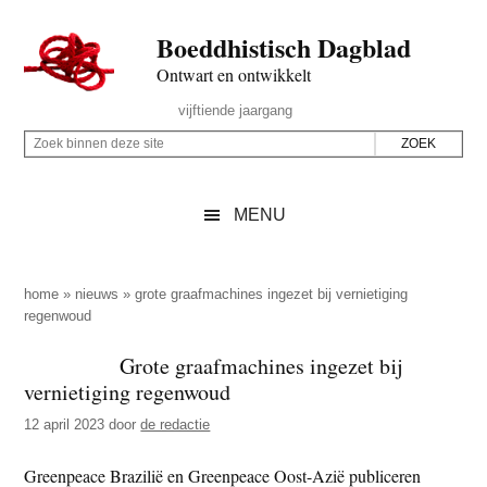
Door
Skip
Spring
Spring
Boeddhistisch Dagblad
naar
to
naar
naar
de
secondary
de
de
Ontwart en ontwikkelt
hoofd
menu
eerste
voettekst
Header
vijftiende jaargang
inhoud
sidebar
Rechts
Z
Z
o
o
e
e
MENU
k
k
b
o
i
p
home
»
nieuws
»
grote graafmachines ingezet bij vernietiging
n
regenwoud
d
n
e
Grote graafmachines ingezet bij
e
z
vernietiging regenwoud
n
e
d
12 april 2023
door
de redactie
s
e
i
Greenpeace Brazilië en Greenpeace Oost-Azië publiceren
z