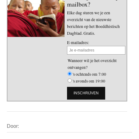
mailbox?
Elke dag sturen we je een
overzicht van de nieuwste
berichten op het Boeddhistisch
Dagblad. Gratis.
E-mailadres:
Wanneer wil je het overzicht
ontvangen?
's ochtends om 7:00
's avonds om 19:00
Primaire
Door:
Sidebar