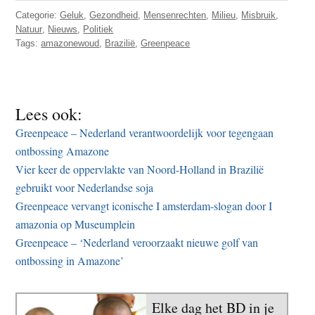
Categorie:
Geluk
,
Gezondheid
,
Mensenrechten
,
Milieu
,
Misbruik
,
Natuur
,
Nieuws
,
Politiek
Tags:
amazonewoud
,
Brazilië
,
Greenpeace
Lees ook:
Greenpeace – Nederland verantwoordelijk voor tegengaan
ontbossing Amazone
Vier keer de oppervlakte van Noord-Holland in Brazilië
gebruikt voor Nederlandse soja
Greenpeace vervangt iconische I amsterdam-slogan door I
amazonia op Museumplein
Greenpeace – ‘Nederland veroorzaakt nieuwe golf van
ontbossing in Amazone’
Elke dag het BD in je