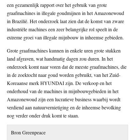
een gezamenlijk rapport over het gebruik van grote
t
e
graafmachines in illegale goudmijnen in het Amazonewoud
e
s
in Brazilië. Het onderzoek laat zien dat de komst van zware
i
industriële machines een zeer belangrijke rol speelt in de
t
extreme groei van illegale mijnbouw in inheemse gebieden.
e
Grote graafmachines kunnen in enkele uren grote stukken
land afgraven, wat handmatig dagen zou duren. In het
onderzoek komt naar voren dat de meeste graafmachines, die
in de zoektocht naar goud worden gebruikt, van het Zuid-
Koreaanse merk HYUNDAI zijn. De verkoop en het
onderhoud van de machines in mijnbouwgebieden in het
Amazonewoud zijn een lucratieve business waarbij wordt
verdiend aan natuurvernietiging en de inheemse bevolking
nog verder onder druk komt te staan.
Bron Greenpeace