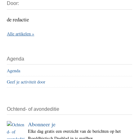
Door:
Sidebar
de redactie
Alle artikelen »
Agenda
Agenda
Geef je activiteit door
Ochtend- of avondeditie
Abonneer je
Elke dag gratis een overzicht van de berichten op het
Boeddhistisch Dagblad in je mailbox.