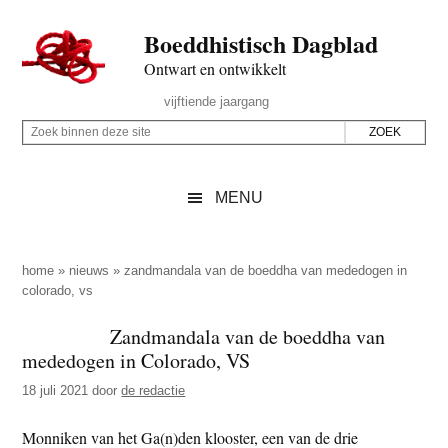
Door
Skip
Spring
Spring
Boeddhistisch Dagblad
naar
to
naar
naar
de
secondary
de
de
Ontwart en ontwikkelt
hoofd
menu
eerste
voettekst
Header
vijftiende jaargang
inhoud
sidebar
Rechts
Z
Z
o
o
e
e
MENU
k
k
b
o
i
p
home
»
nieuws
»
zandmandala van de boeddha van mededogen in
n
colorado, vs
d
n
e
Zandmandala van de boeddha van
e
z
mededogen in Colorado, VS
n
e
d
18 juli 2021
door
de redactie
s
e
i
Monniken van het Ga(n)den klooster, een van de drie
z