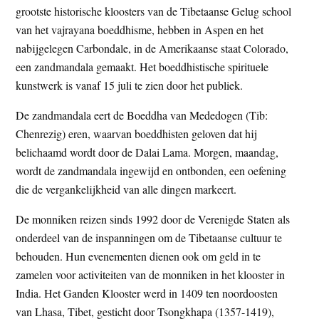
grootste historische kloosters van de Tibetaanse Gelug school
t
e
van het vajrayana boeddhisme, hebben in Aspen en het
e
s
nabijgelegen Carbondale, in de Amerikaanse staat Colorado,
i
een zandmandala gemaakt. Het boeddhistische spirituele
t
kunstwerk is vanaf 15 juli te zien door het publiek.
e
De zandmandala eert de Boeddha van Mededogen (Tib:
Chenrezig) eren, waarvan boeddhisten geloven dat hij
belichaamd wordt door de Dalai Lama. Morgen, maandag,
wordt de zandmandala ingewijd en ontbonden, een oefening
die de vergankelijkheid van alle dingen markeert.
De monniken reizen sinds 1992 door de Verenigde Staten als
onderdeel van de inspanningen om de Tibetaanse cultuur te
behouden. Hun evenementen dienen ook om geld in te
zamelen voor activiteiten van de monniken in het klooster in
India. Het Ganden Klooster werd in 1409 ten noordoosten
van Lhasa, Tibet, gesticht door Tsongkhapa (1357-1419),