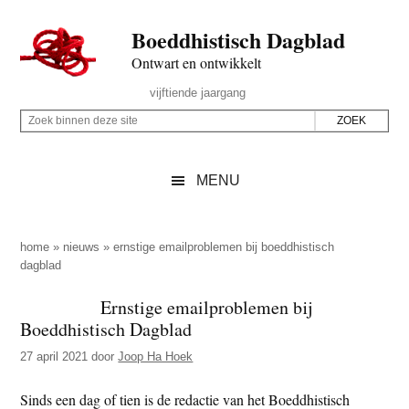
Door
Skip
Spring
Spring
Boeddhistisch Dagblad
naar
to
naar
naar
de
secondary
de
de
Ontwart en ontwikkelt
hoofd
menu
eerste
voettekst
Header
vijftiende jaargang
inhoud
sidebar
Rechts
Z
Z
o
o
e
e
MENU
k
k
b
o
i
p
home
»
nieuws
»
ernstige emailproblemen bij boeddhistisch
n
dagblad
d
n
e
Ernstige emailproblemen bij
e
z
Boeddhistisch Dagblad
n
e
d
27 april 2021
door
Joop Ha Hoek
s
e
i
Sinds een dag of tien is de redactie van het Boeddhistisch
z