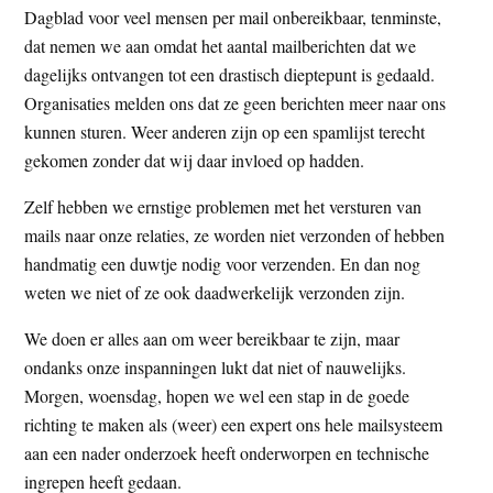
Dagblad voor veel mensen per mail onbereikbaar, tenminste,
t
e
dat nemen we aan omdat het aantal mailberichten dat we
e
s
dagelijks ontvangen tot een drastisch dieptepunt is gedaald.
i
Organisaties melden ons dat ze geen berichten meer naar ons
t
kunnen sturen. Weer anderen zijn op een spamlijst terecht
e
gekomen zonder dat wij daar invloed op hadden.
Zelf hebben we ernstige problemen met het versturen van
mails naar onze relaties, ze worden niet verzonden of hebben
handmatig een duwtje nodig voor verzenden. En dan nog
weten we niet of ze ook daadwerkelijk verzonden zijn.
We doen er alles aan om weer bereikbaar te zijn, maar
ondanks onze inspanningen lukt dat niet of nauwelijks.
Morgen, woensdag, hopen we wel een stap in de goede
richting te maken als (weer) een expert ons hele mailsysteem
aan een nader onderzoek heeft onderworpen en technische
ingrepen heeft gedaan.