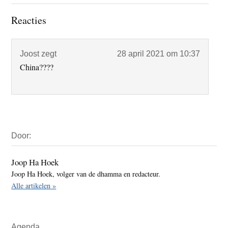
Lees
Reacties
Interacties
Joost
zegt
28 april 2021 om 10:37
China????
Primaire
Door:
Sidebar
Joop Ha Hoek
Joop Ha Hoek, volger van de dhamma en redacteur.
Alle artikelen »
Agenda