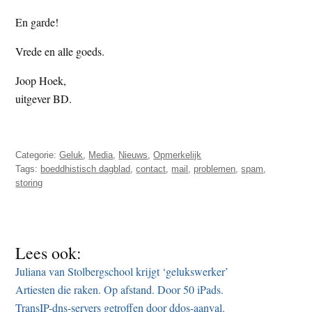
En garde!
Vrede en alle goeds.
Joop Hoek,
uitgever BD.
Categorie:
Geluk
,
Media
,
Nieuws
,
Opmerkelijk
Tags:
boeddhistisch dagblad
,
contact
,
mail
,
problemen
,
spam
,
storing
Lees ook:
Juliana van Stolbergschool krijgt ‘gelukswerker’
Artiesten die raken. Op afstand. Door 50 iPads.
TransIP-dns-servers getroffen door ddos-aanval.