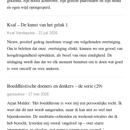
geklemd, zijn hoofd achterover, zijn gezicht paarsblauw en zijn mond
en ogen wijd opengesperd.
Ksaf – De kunst van het geluk 1
Ksaf Vandeputte - 22 juli 2026
Nieuw, positief gedrag inoefenen vraagt om volgehouden overtuiging.
Om te beletten dat onze overtuiging slinkt, kunnen we een gevoel van
hoogdringendheid opwekken, als besef van onze eindigheid. De
uitdaging wordt dan dat we elk moment benutten om te doen wat goed
is voor onszelf en voor anderen.
Boeddhistische doeners en denkers – de serie (29)
gastauteur - 17 mei 2026
Arjan Mulder: 'Het boeddhisme is voor mij een persoonlijke tocht. Ik
weet dat dit niet wordt aangeraden, maar ik kan niet zo veel met
bijeenkomsten. De meditatie-ochtenden en weekend-retraites die ik
heb bezocht, leverden mij vooral 'ongeloof op – over starre
interpretaties en rituelen, met weinig ruimte voor gesprek.'