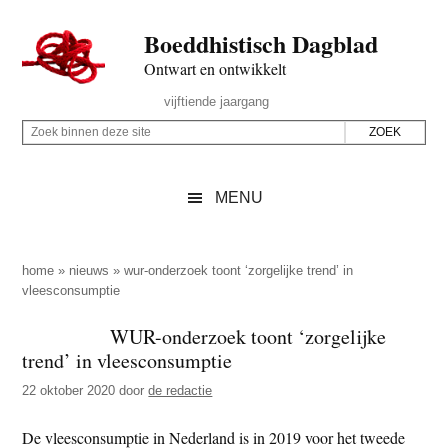
Door
Skip
Spring
Spring
Boeddhistisch Dagblad
naar
to
naar
naar
de
secondary
de
de
Ontwart en ontwikkelt
hoofd
menu
eerste
voettekst
Header
vijftiende jaargang
inhoud
sidebar
Rechts
Z
Z
o
o
e
e
MENU
k
k
b
o
i
p
home
»
nieuws
»
wur-onderzoek toont ‘zorgelijke trend’ in
n
vleesconsumptie
d
n
e
WUR-onderzoek toont ‘zorgelijke
e
z
trend’ in vleesconsumptie
n
e
d
22 oktober 2020
door
de redactie
s
e
i
De vleesconsumptie in Nederland is in 2019 voor het tweede
z