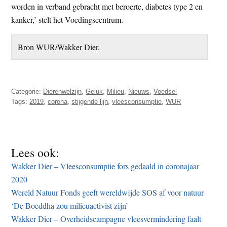
worden in verband gebracht met beroerte, diabetes type 2 en
kanker,’ stelt het Voedingscentrum.
Bron WUR/Wakker Dier.
Categorie:
Dierenwelzijn
,
Geluk
,
Milieu
,
Nieuws
,
Voedsel
Tags:
2019
,
corona
,
stijgende lijn
,
vleesconsumptie
,
WUR
Lees ook:
Wakker Dier – Vleesconsumptie fors gedaald in coronajaar
2020
Wereld Natuur Fonds geeft wereldwijde SOS af voor natuur
‘De Boeddha zou milieuactivist zijn’
Wakker Dier – Overheidscampagne vleesvermindering faalt