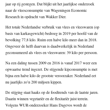
jaar op rij gestegen. Dat blijkt uit het jaarlijkse onderzoek
t
e
naar de vleesconsumptie van Wageningen Economic
e
s
Research in opdracht van Wakker Dier.
i
t
Het totale Nederlandse verbruik van vlees en vleeswaren (op
e
basis van karkasgewicht) bedroeg in 2019 per hoofd van de
bevolking 77,8 kilo. Ruim een halve kilo meer dan in 2018.
Ongeveer de helft daarvan is daadwerkelijk in Nederland
geconsumeerd als vlees en vleeswaren: 39 kilo per persoon.
Na een daling tussen 2009 en 2016 is vanaf 2017 weer een
opwaartse trend ingezet. De stijgende kipconsumptie is met
bijna een halve kilo de grootste veroorzaker. Nederland eet
nu jaarlijks zo’n 200 miljoen kippen.
De stijging staat haaks op de foodtrends van de laatste jaren.
Daarin winnen vegetariër en de flexitariër juist terrein.
Volgens WUR-onderzoeker Hans Dagevos wordt de