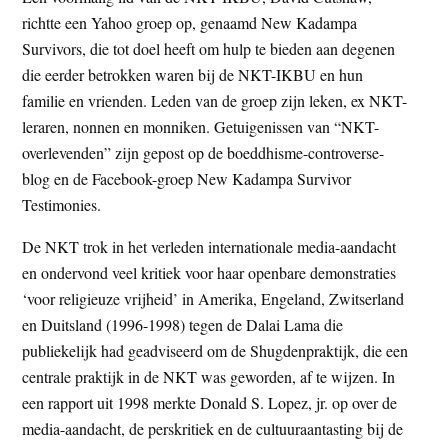
richtte een Yahoo groep op, genaamd New Kadampa
Survivors, die tot doel heeft om hulp te bieden aan degenen
die eerder betrokken waren bij de NKT-IKBU en hun
familie en vrienden. Leden van de groep zijn leken, ex NKT-
leraren, nonnen en monniken. Getuigenissen van “NKT-
overlevenden” zijn gepost op de boeddhisme-controverse-
blog en de Facebook-groep New Kadampa Survivor
Testimonies.
De NKT trok in het verleden internationale media-aandacht
en ondervond veel kritiek voor haar openbare demonstraties
‘voor religieuze vrijheid’ in Amerika, Engeland, Zwitserland
en Duitsland (1996-1998) tegen de Dalai Lama die
publiekelijk had geadviseerd om de Shugdenpraktijk, die een
centrale praktijk in de NKT was geworden, af te wijzen. In
een rapport uit 1998 merkte Donald S. Lopez, jr. op over de
media-aandacht, de perskritiek en de cultuuraantasting bij de