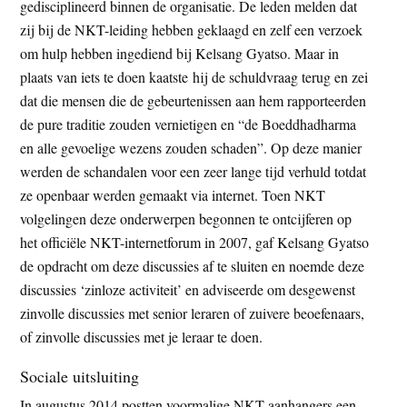
gedisciplineerd binnen de organisatie. De leden melden dat
zij bij de NKT-leiding hebben geklaagd en zelf een verzoek
om hulp hebben ingediend bij Kelsang Gyatso. Maar in
plaats van iets te doen kaatste hij de schuldvraag terug en zei
dat die mensen die de gebeurtenissen aan hem rapporteerden
de pure traditie zouden vernietigen en “de Boeddhadharma
en alle gevoelige wezens zouden schaden”. Op deze manier
werden de schandalen voor een zeer lange tijd verhuld totdat
ze openbaar werden gemaakt via internet. Toen NKT
volgelingen deze onderwerpen begonnen te ontcijferen op
het officiële NKT-internetforum in 2007, gaf Kelsang Gyatso
de opdracht om deze discussies af te sluiten en noemde deze
discussies ‘zinloze activiteit’ en adviseerde om desgewenst
zinvolle discussies met senior leraren of zuivere beoefenaars,
of zinvolle discussies met je leraar te doen.
Sociale uitsluiting
In augustus 2014 postten voormalige NKT-aanhangers een