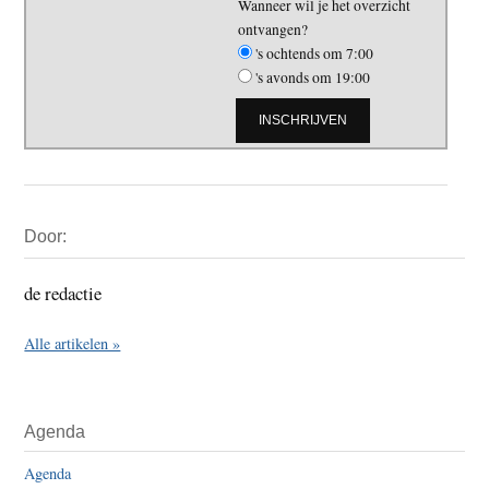
Wanneer wil je het overzicht
ontvangen?
's ochtends om 7:00
's avonds om 19:00
Primaire
Door:
Sidebar
de redactie
Alle artikelen »
Agenda
Agenda