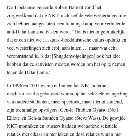
De Tibetaanse geleerde Robert Barnett vond het
zorgwekkend dat de NKT, inclusief de vele westerlingen die
zich hebben aangesloten, een trainingskamp voor verbitterde
anti-Dalai Lama activisten werd. “Het is niet ongebruikelijk
dat er een nieuwe …. quasi-boeddhistische cultus opduikt en
veel westerlingen zich erbij aansluiten … maar wat echt
verontrustend is, is dat [Shugdenvolgelingen] ook het idee
hebben dat ze activisten moeten worden om het op te nemen
tegen de Dalai Lama.’
In 1996 en 2007 waren er binnen het NKT interne
machtscrises die gebaseerd waren op het seksuele wangedrag
van oudere studenten, meer specifiek, maar niet uitsluitend,
zijn toenmalige opvolgers, Gen-la Thubten Gyatso (Neil
Elliott) en Gen-la Samden Gyatso (Steve Wass). De gewijde
NKT-monniken en -zusters hadden wel actieve seksuele
relaties met elkaar en met leken en deze relaties waren niet