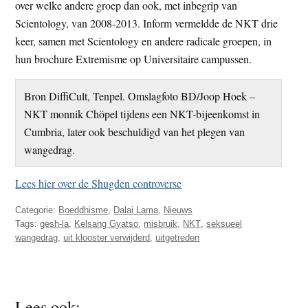
over welke andere groep dan ook, met inbegrip van
Scientology, van 2008-2013. Inform vermeldde de NKT drie
keer, samen met Scientology en andere radicale groepen, in
hun brochure Extremisme op Universitaire campussen.
Bron DiffiCult, Tenpel. Omslagfoto BD/Joop Hoek –
NKT monnik Chöpel tijdens een NKT-bijeenkomst in
Cumbria, later ook beschuldigd van het plegen van
wangedrag.
Lees hier over de Shugden controverse
Categorie:
Boeddhisme
,
Dalai Lama
,
Nieuws
Tags:
gesh-la
,
Kelsang Gyatso
,
misbruik
,
NKT
,
seksueel
wangedrag
,
uit klooster verwijderd
,
uitgetreden
Lees ook: