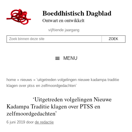
Door
Skip
Spring
Spring
Boeddhistisch Dagblad
naar
to
naar
naar
de
secondary
de
de
Ontwart en ontwikkelt
hoofd
menu
eerste
voettekst
Header
vijftiende jaargang
inhoud
sidebar
Rechts
Z
Z
o
o
e
e
MENU
k
k
b
o
i
p
home
»
nieuws
»
‘uitgetreden volgelingen nieuwe kadampa traditie
n
klagen over ptss en zelfmoordgedachten’
d
n
e
‘Uitgetreden volgelingen Nieuwe
e
z
Kadampa Traditie klagen over PTSS en
n
e
zelfmoordgedachten’
d
s
6 juni 2019
door
de redactie
e
i
z