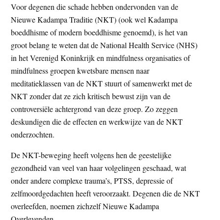
Voor degenen die schade hebben ondervonden van de
t
e
Nieuwe Kadampa Traditie (NKT) (ook wel Kadampa
e
s
boeddhisme of modern boeddhisme genoemd), is het van
i
groot belang te weten dat de National Health Service (NHS)
t
in het Verenigd Koninkrijk en mindfulness organisaties of
e
mindfulness groepen kwetsbare mensen naar
meditatieklassen van de NKT stuurt of samenwerkt met de
NKT zonder dat ze zich kritisch bewust zijn van de
controversiële achtergrond van deze groep. Zo zeggen
deskundigen die de effecten en werkwijze van de NKT
onderzochten.
De NKT-beweging heeft volgens hen de geestelijke
gezondheid van veel van haar volgelingen geschaad, wat
onder andere complexe trauma’s, PTSS, depressie of
zelfmoordgedachten heeft veroorzaakt. Degenen die de NKT
overleefden, noemen zichzelf Nieuwe Kadampa
Overlevenden.