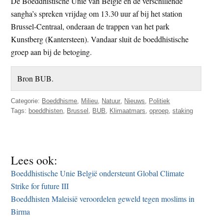
De Boeddhistische Unie van België en de verschillende
sangha’s spreken vrijdag om 13.30 uur af bij het station
Brussel-Centraal, onderaan de trappen van het park
Kunstberg (Kantersteen). Vandaar sluit de boeddhistische
groep aan bij de betoging.
Bron BUB.
Categorie:
Boeddhisme
,
Milieu
,
Natuur
,
Nieuws
,
Politiek
Tags:
boeddhisten
,
Brussel
,
BUB
,
Klimaatmars
,
oproep
,
staking
Lees ook:
Boeddhistische Unie België ondersteunt Global Climate
Strike for future III
Boeddhisten Maleisië veroordelen geweld tegen moslims in
Birma