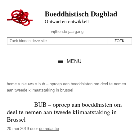
Door
Skip
Spring
Spring
Boeddhistisch Dagblad
naar
to
naar
naar
de
secondary
de
de
Ontwart en ontwikkelt
hoofd
menu
eerste
voettekst
Header
vijftiende jaargang
inhoud
sidebar
Rechts
Z
Z
o
o
e
e
MENU
k
k
b
o
i
p
home
»
nieuws
»
bub – oproep aan boeddhisten om deel te nemen
n
aan tweede klimaatstaking in brussel
d
n
e
BUB – oproep aan boeddhisten om
e
z
deel te nemen aan tweede klimaatstaking in
n
e
Brussel
d
s
20 mei 2019
door
de redactie
e
i
z