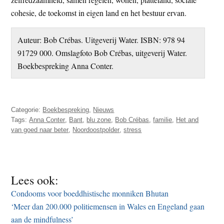
cohesie, de toekomst in eigen land en het bestuur ervan.
Auteur: Bob Crébas. Uitgeverij Water. ISBN: 978 94
91729 000. Omslagfoto Bob Crébas, uitgeverij Water.
Boekbespreking Anna Conter.
Categorie:
Boekbespreking
,
Nieuws
Tags:
Anna Conter
,
Bant
,
blu zone
,
Bob Crébas
,
familie
,
Het and
van goed naar beter
,
Noordoostpolder
,
stress
Lees ook:
Condooms voor boeddhistische monniken Bhutan
‘Meer dan 200.000 politiemensen in Wales en Engeland gaan
aan de mindfulness’