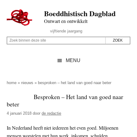
Door
Skip
Spring
Spring
Boeddhistisch Dagblad
naar
to
naar
naar
de
secondary
de
de
Ontwart en ontwikkelt
hoofd
menu
eerste
voettekst
Header
vijftiende jaargang
inhoud
sidebar
Rechts
Z
Z
o
o
e
e
MENU
k
k
b
o
i
p
home
»
nieuws
»
besproken – het land van goed naar beter
n
d
Besproken – Het land van goed naar
n
e
beter
e
z
n
4 januari 2018
door
de redactie
e
d
s
In Nederland heeft niet iedereen het even goed. Miljoenen
e
i
mensen worstelen met hun werk, inkomen, schulden,
z