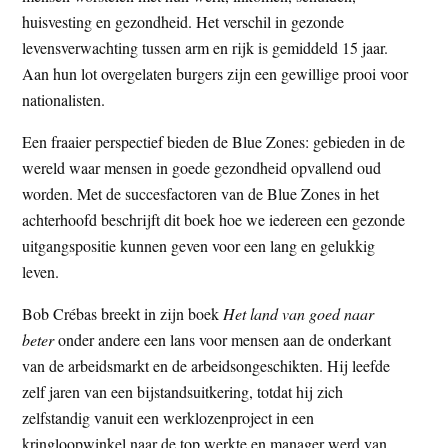
t
huisvesting en gezondheid. Het verschil in gezonde
e
e
levensverwachting tussen arm en rijk is gemiddeld 15 jaar.
s
Aan hun lot overgelaten burgers zijn een gewillige prooi voor
i
nationalisten.
t
e
Een fraaier perspectief bieden de Blue Zones: gebieden in de
wereld waar mensen in goede gezondheid opvallend oud
worden. Met de succesfactoren van de Blue Zones in het
achterhoofd beschrijft dit boek hoe we iedereen een gezonde
uitgangspositie kunnen geven voor een lang en gelukkig
leven.
Bob Crébas breekt in zijn boek
Het land van goed naar
beter
onder andere een lans voor mensen aan de onderkant
van de arbeidsmarkt en de arbeidsongeschikten. Hij leefde
zelf jaren van een bijstandsuitkering, totdat hij zich
zelfstandig vanuit een werklozenproject in een
kringloopwinkel naar de top werkte en manager werd van