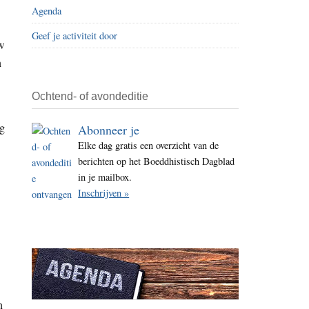
Agenda
i
t
Geef je activiteit door
uw
e
n
Ochtend- of avondeditie
og
Abonneer je
Elke dag gratis een overzicht van de
berichten op het Boeddhistisch Dagblad
in je mailbox.
Inschrijven »
n