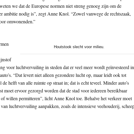
 weten we dat de Europese normen niet streng genoeg zijn om de
er ambitie nodig is”, zegt Anne Knol. “Zowel vanwege de rechtszaak,
 voor omwonenden.”
ormen
Houtstook slecht voor milieu.
jnstof
ing voor luchtvervuiling in steden dat er veel meer wordt geïnvesteerd in
uto’s. “Dat levert niet alleen gezondere lucht op, maar leidt ook tot
helft van alle ruimte op straat in; dat is echt teveel. Minder auto’s
st moet ervoor gezorgd worden dat de stad voor iedereen bereikbaar
n of willen permitteren”, licht Anne Knol toe. Behalve het verkeer moet
 van luchtvervuiling aanpakken, zoals de intensieve veehouderij, schee