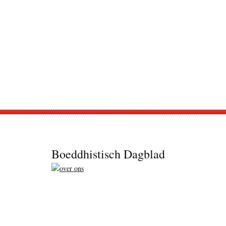
Footer
Boeddhistisch Dagblad