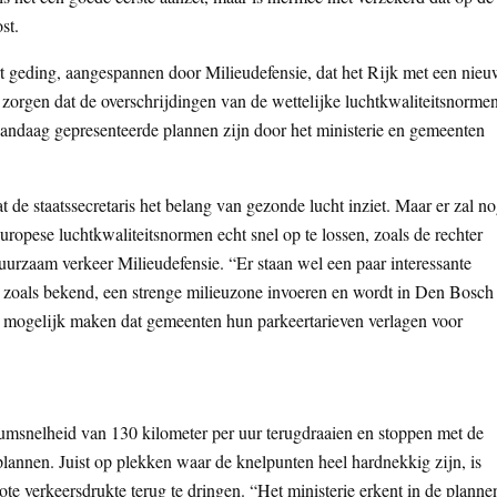
st.
ort geding, aangespannen door Milieudefensie, dat het Rijk met een nie
 zorgen dat de overschrijdingen van de wettelijke luchtkwaliteitsnorme
andaag gepresenteerde plannen zijn door het ministerie en gemeenten
t de staatssecretaris het belang van gezonde lucht inziet. Maar er zal n
ropese luchtkwaliteitsnormen echt snel op te lossen, zoals de rechter
urzaam verkeer Milieudefensie. “Er staan wel een paar interessante
 zoals bekend, een strenge milieuzone invoeren en wordt in Den Bosch
t mogelijk maken dat gemeenten hun parkeertarieven verlagen voor
umsnelheid van 130 kilometer per uur terugdraaien en stoppen met de
plannen. Juist op plekken waar de knelpunten heel hardnekkig zijn, is
te verkeersdrukte terug te dringen. “Het ministerie erkent in de planne