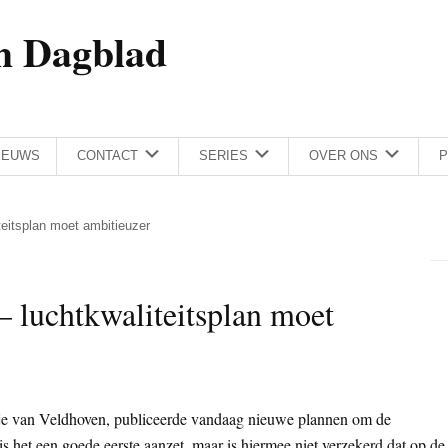
h Dagblad
IEUWS
CONTACT
SERIES
OVER ONS
P
teitsplan moet ambitieuzer
– luchtkwaliteitsplan moet
ientje van Veldhoven, publiceerde vandaag nieuwe plannen om de
s het een goede eerste aanzet, maar is hiermee niet verzekerd dat op de