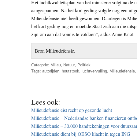
Het luchtkwaliteitsplan van het ministerie volgt na de 
aangespannen. Na het kort geding volgde nog een uit
Milieudefensie niet heeft gewonnen. Daartegen is Mili
het kort geding nog en moet de Staat zich aan die uits
zijn om aan dat vonnis te voldoen”, aldus Anne Knol.
Bron Milieudefensie.
Categorie:
Milieu
,
Natuur
,
Politiek
Tags:
autorijden
,
houtstook
,
luchtvervuiling
,
Milieudefensie
Lees ook:
Milieudefensie eist recht op gezonde lucht
Milieudefensie – Nederlandse banken financieren ontb
Milieudefensie – 30.000 handtekeningen voor duurzaa
Milieudefensie dient bij OESO klacht in tegen ING