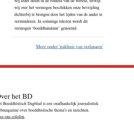
wij ieder delen in de rotheid van de wereld, terwijl
wij over het vermogen beschikken onze bevrijding
dichterbij te brengen door het lijden van de ander te
verminderen. In sommige teksten wordt dit
vermogen ‘boeddhanatuur’ genoemd.
Meer onder 'pakhuis van verlangen'
ver het BD
t Boeddhistisch Dagblad is een onafhankelijk journalistiek
bmagazine over boeddhistische thema’s en inzichten.
es ons colofon
.