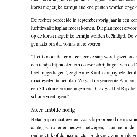
kortst mogelijke termijn alle knelpunten worden opgelo
De rechter oordeelde in september vorig jaar in een k
luchtkwaliteitsplan moest komen. Dit plan moet ervoor
op de kortst mogelijke termijn worden beëindigd. De v
gemaakt om dat vonnis uit te voeren.
“Het is mooi dat er nu een eerste stap wordt gezet en da
een tandje bij moeten om de overschrijdingen van de Eu
heeft opgedragen”, zegt Anne Knol, campagneleider du
maatregelen in het plan. Zo gaat de gemeente Arnhem,
een 30 kilometerzone ingevoerd. Ook gaat het Rijk he
schone voertuigen.”
Meer ambitie nodig
Belangrijke maatregelen, zoals bijvoorbeeld de maxim
aanleg van allerlei nieuwe snelwegen, staan niet in de 
onduidelijk of de maatregelen voldoende zijn om de gro