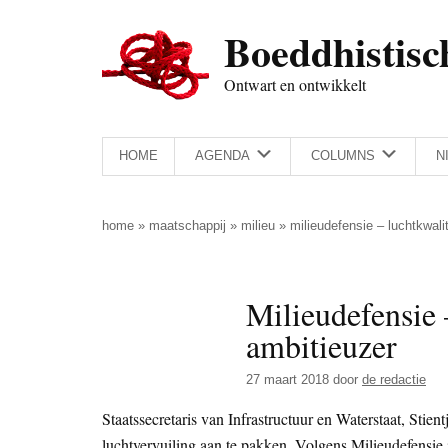
Door
Skip
Spring
Spring
Boeddhistisc
naar
to
naar
naar
de
secondary
de
de
Ontwart en ontwikkelt
hoofd
menu
eerste
voettekst
inhoud
sidebar
HOME
AGENDA
COLUMNS
N
home
»
maatschappij
»
milieu
»
milieudefensie – luchtkwali
Milieudefensie 
ambitieuzer
27 maart 2018
door
de redactie
Staatssecretaris van Infrastructuur en Waterstaat, St
luchtvervuiling aan te pakken. Volgens Milieudefensie i