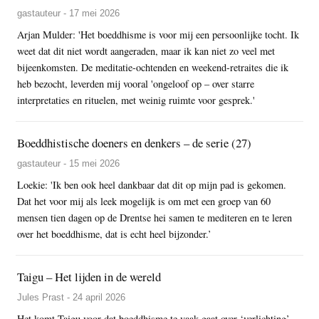
gastauteur - 17 mei 2026
Arjan Mulder: 'Het boeddhisme is voor mij een persoonlijke tocht. Ik
weet dat dit niet wordt aangeraden, maar ik kan niet zo veel met
bijeenkomsten. De meditatie-ochtenden en weekend-retraites die ik
heb bezocht, leverden mij vooral 'ongeloof op – over starre
interpretaties en rituelen, met weinig ruimte voor gesprek.'
Boeddhistische doeners en denkers – de serie (27)
gastauteur - 15 mei 2026
Loekie: 'Ik ben ook heel dankbaar dat dit op mijn pad is gekomen.
Dat het voor mij als leek mogelijk is om met een groep van 60
mensen tien dagen op de Drentse hei samen te mediteren en te leren
over het boeddhisme, dat is echt heel bijzonder.’
Taigu – Het lijden in de wereld
Jules Prast - 24 april 2026
Het komt Taigu voor dat boeddhisme te vaak gaat over ‘verlichting’