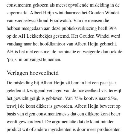
consumenten gekozen als meest opvallende misleiding in de
t
e
supermarkt. Albert Heijn wint daarmee het Gouden Windei
e
s
van voedselwaakhond Foodwatch. Van de mensen die
i
hebben meegedaan aan deze publieksverkiezing heeft 39%
t
op de AH Lekkerbekjes gestemd. Het Gouden Windei werd
e
vandaag naar het hoofdkantoor van Albert Heijn gebracht.
AH is het niet eens met de nominatie en weigerde dan ook de
‘prijs’ in ontvangst te nemen.
Verlagen hoeveelheid
De misleiding bij Albert Heijn zit hem in het een paar jaar
geleden stilzwijgend verlagen van de hoeveelheid vis, terwijl
het gewicht gelijk is gebleven. Van 75% koolvis naar 55%,
terwijl de korst dikker is geworden. Albert Heijn beweert op
basis van eigen consumententests dat een dikkere korst beter
wordt gewaardeerd. De argumentatie dat de klant minder
product wil of andere ingrediënten is door meer producenten