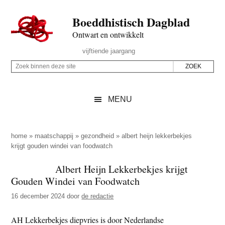
Door
Skip
Spring
Spring
Boeddhistisch Dagblad
naar
to
naar
naar
de
secondary
de
de
Ontwart en ontwikkelt
hoofd
menu
eerste
voettekst
Header
vijftiende jaargang
inhoud
sidebar
Rechts
Z
Z
o
o
e
e
MENU
k
k
b
o
i
p
home
»
maatschappij
»
gezondheid
»
albert heijn lekkerbekjes
n
krijgt gouden windei van foodwatch
d
n
e
Albert Heijn Lekkerbekjes krijgt
e
z
Gouden Windei van Foodwatch
n
e
d
16 december 2024
door
de redactie
s
e
i
AH Lekkerbekjes diepvries is door Nederlandse
z