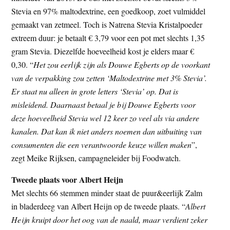
Stevia en 97% maltodextrine, een goedkoop, zoet vulmiddel
gemaakt van zetmeel. Toch is Natrena Stevia Kristalpoeder
extreem duur: je betaalt € 3,79 voor een pot met slechts 1,35
gram Stevia. Diezelfde hoeveelheid kost je elders maar €
0,30. “
Het zou eerlijk zijn als Douwe Egberts op de voorkant
van de verpakking zou zetten ‘Maltodextrine met 3% Stevia’.
Er staat nu alleen in grote letters ‘Stevia’ op. Dat is
misleidend. Daarnaast betaal je bij Douwe Egberts voor
deze hoeveelheid Stevia wel 12 keer zo veel als via andere
kanalen. Dat kan ik niet anders noemen dan uitbuiting van
consumenten die een verantwoorde keuze willen maken
”,
zegt Meike Rijksen, campagneleider bij Foodwatch.
Tweede plaats voor Albert Heijn
Met slechts 66 stemmen minder staat de puur&eerlijk Zalm
in bladerdeeg van Albert Heijn op de tweede plaats. “
Albert
Heijn kruipt door het oog van de naald, maar verdient zeker