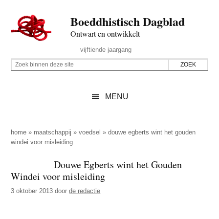
Door
Skip
Spring
Spring
Boeddhistisch Dagblad
naar
to
naar
naar
de
secondary
de
de
Ontwart en ontwikkelt
hoofd
menu
eerste
voettekst
Header
vijftiende jaargang
inhoud
sidebar
Rechts
Z
Z
o
o
e
e
MENU
k
k
b
o
i
p
home
»
maatschappij
»
voedsel
»
douwe egberts wint het gouden
n
windei voor misleiding
d
n
e
Douwe Egberts wint het Gouden
e
z
Windei voor misleiding
n
e
d
3 oktober 2013
door
de redactie
s
e
i
z