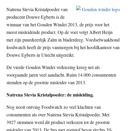
t
e
Natrena Stevia Kristalpoeder van
e
s
producent Douwe Egberts is de
i
winnaar van het Gouden Windei 2013, de prijs voor het
t
meest misleidende product. Op de voet volgt Albert Heijn
e
met zijn puur&eerlijk Zalm in bladerdeeg. Voedselwaakhond
foodwatch heeft de prijs vanmorgen bij het hoofdkantoor van
Douwe Egberts in Utrecht uitgereikt.
De vierde Gouden Windei verkiezing kreeg net als
voorgaande jaren veel aandacht. Ruim 14.000 consumenten
stemden op de grootste misleider van 2013.
Natrena Stevia Kristalpoeder: de misleiding.
Nog nooit ontving Foodwatch zo veel klachten van
consumenten als over Natrena Stevia Kristalpoeder. Met
3927 stemmen werd dit product verkozen tot de grootste
misleider van 2013. De bus met zoetstof bevat slechts 3%