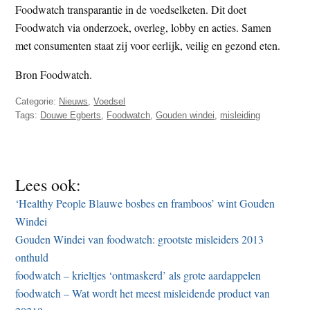
Foodwatch transparantie in de voedselketen. Dit doet
Foodwatch via onderzoek, overleg, lobby en acties. Samen
met consumenten staat zij voor eerlijk, veilig en gezond eten.
Bron Foodwatch.
Categorie:
Nieuws
,
Voedsel
Tags:
Douwe Egberts
,
Foodwatch
,
Gouden windei
,
misleiding
Lees ook:
‘Healthy People Blauwe bosbes en framboos’ wint Gouden
Windei
Gouden Windei van foodwatch: grootste misleiders 2013
onthuld
foodwatch – krieltjes ‘ontmaskerd’ als grote aardappelen
foodwatch – Wat wordt het meest misleidende product van