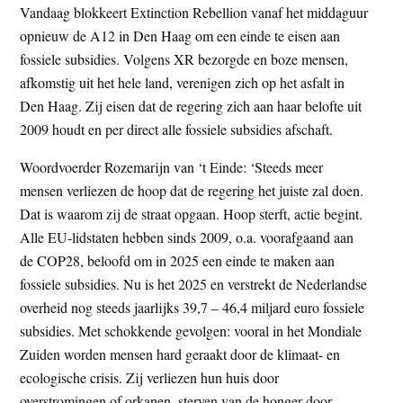
Vandaag blokkeert Extinction Rebellion vanaf het middaguur
t
e
opnieuw de A12 in Den Haag om een einde te eisen aan
e
s
fossiele subsidies. Volgens XR bezorgde en boze mensen,
i
afkomstig uit het hele land, verenigen zich op het asfalt in
t
Den Haag. Zij eisen dat de regering zich aan haar belofte uit
e
2009 houdt en per direct alle fossiele subsidies afschaft.
Woordvoerder Rozemarijn van ‘t Einde: ‘Steeds meer
mensen verliezen de hoop dat de regering het juiste zal doen.
Dat is waarom zij de straat opgaan. Hoop sterft, actie begint.
Alle EU-lidstaten hebben sinds 2009, o.a. voorafgaand aan
de COP28, beloofd om in 2025 een einde te maken aan
fossiele subsidies. Nu is het 2025 en verstrekt de Nederlandse
overheid nog steeds jaarlijks 39,7 – 46,4 miljard euro fossiele
subsidies. Met schokkende gevolgen: vooral in het Mondiale
Zuiden worden mensen hard geraakt door de klimaat- en
ecologische crisis. Zij verliezen hun huis door
overstromingen of orkanen, sterven van de honger door