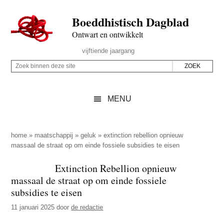
Door
Skip
Spring
Spring
Boeddhistisch Dagblad
naar
to
naar
naar
de
secondary
de
de
Ontwart en ontwikkelt
hoofd
menu
eerste
voettekst
Header
vijftiende jaargang
inhoud
sidebar
Rechts
Z
Z
o
o
e
e
MENU
k
k
b
o
i
p
home
»
maatschappij
»
geluk
»
extinction rebellion opnieuw
n
massaal de straat op om einde fossiele subsidies te eisen
d
n
e
Extinction Rebellion opnieuw
e
z
massaal de straat op om einde fossiele
n
e
subsidies te eisen
d
s
11 januari 2025
door
de redactie
e
i
z