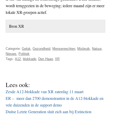
wordt teruggezien in de beweging; iedere maand zijn er meer
lokale XR-groepen actief.
Bron XR
Categorie:
Geluk
,
Gezondheid
,
Mensenrechten
,
Misbruik
,
Natuur
,
Nieuws
,
Politiek
Tags:
A12
,
blokkade
,
Den Haag
,
XR
Lees ook:
Zesde A12-blokkade van XR zaterdag 11 maart
ER – meer dan 2700 demonstranten in de A12-blokkade en
vele duizenden in de support demo
Duitse Letzte Generation sluit zich aan bij Extinction