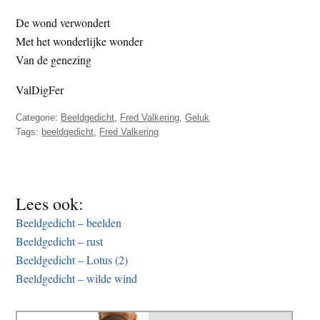
t
e
De wond verwondert
e
s
Met het wonderlijke wonder
i
Van de genezing
t
ValDigFer
e
Categorie:
Beeldgedicht
,
Fred Valkering
,
Geluk
Tags:
beeldgedicht
,
Fred Valkering
Lees ook:
Beeldgedicht – beelden
Beeldgedicht – rust
Beeldgedicht – Lotus (2)
Beeldgedicht – wilde wind