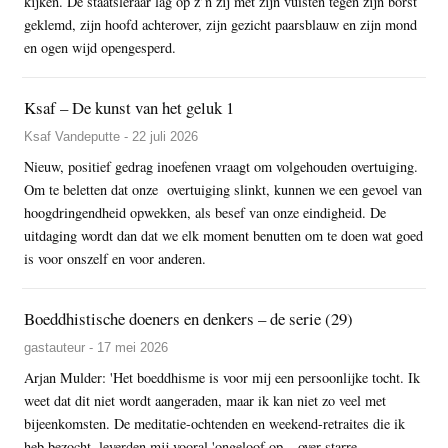
kijken. De staatsleraar lag op z’n zij met zijn vuisten tegen zijn borst
geklemd, zijn hoofd achterover, zijn gezicht paarsblauw en zijn mond
en ogen wijd opengesperd.
Ksaf – De kunst van het geluk 1
Ksaf Vandeputte - 22 juli 2026
Nieuw, positief gedrag inoefenen vraagt om volgehouden overtuiging.
Om te beletten dat onze overtuiging slinkt, kunnen we een gevoel van
hoogdringendheid opwekken, als besef van onze eindigheid. De
uitdaging wordt dan dat we elk moment benutten om te doen wat goed
is voor onszelf en voor anderen.
Boeddhistische doeners en denkers – de serie (29)
gastauteur - 17 mei 2026
Arjan Mulder: 'Het boeddhisme is voor mij een persoonlijke tocht. Ik
weet dat dit niet wordt aangeraden, maar ik kan niet zo veel met
bijeenkomsten. De meditatie-ochtenden en weekend-retraites die ik
heb bezocht, leverden mij vooral 'ongeloof op – over starre