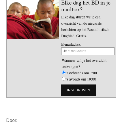
Elke dag het BD in je
mailbox?
Elke dag sturen we je een
overzicht van de nieuwste
berichten op het Boeddhistisch
Dagblad. Gratis.
E-mailadres:
Wanneer wil je het overzicht
ontvangen?
's ochtends om 7:00
's avonds om 19:00
Primaire
Door:
Sidebar