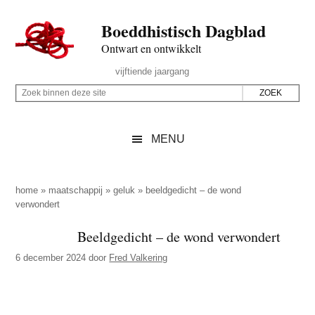
Door
Skip
Spring
Spring
Boeddhistisch Dagblad
naar
to
naar
naar
de
secondary
de
de
Ontwart en ontwikkelt
hoofd
menu
eerste
voettekst
Header
vijftiende jaargang
inhoud
sidebar
Rechts
Z
Z
o
o
e
e
MENU
k
k
b
o
i
p
home
»
maatschappij
»
geluk
»
beeldgedicht – de wond
n
verwondert
d
n
e
Beeldgedicht – de wond verwondert
e
z
n
6 december 2024
door
Fred Valkering
e
d
s
e
i
z