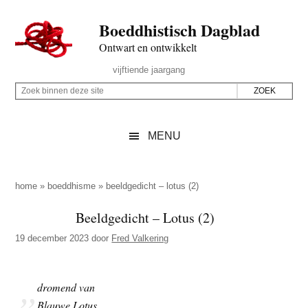
Door
Skip
Spring
Spring
Boeddhistisch Dagblad
naar
to
naar
naar
de
secondary
de
de
Ontwart en ontwikkelt
hoofd
menu
eerste
voettekst
Header
vijftiende jaargang
inhoud
sidebar
Rechts
Z
Z
o
o
e
e
MENU
k
k
b
o
i
p
home
»
boeddhisme
»
beeldgedicht – lotus (2)
n
d
Beeldgedicht – Lotus (2)
n
e
e
19 december 2023
door
Fred Valkering
z
n
e
d
s
dromend van
e
i
Blauwe Lotus
z