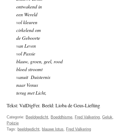
t
ontwakend in
e
e
een Wereld
s
vol kleuren
i
cirkelend om
t
de Geboorte
e
van Leven
vol Passie
blauw, groen, geel, rood
bloed stroomt
vanuit Duisternis
naar Venus
terug met Licht,
Tekst: ValDigFer. Beeld: Lioba de Geus-Liefting
Categorie:
Beeldgedicht
,
Boeddhisme
,
Fred Valkering
,
Geluk
,
Poëzie
Tags:
beeldgedicht
,
blauwe lotus
,
Fred Valkering