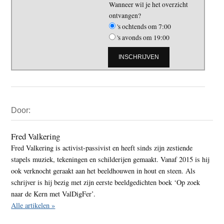
Wanneer wil je het overzicht
ontvangen?
's ochtends om 7:00
's avonds om 19:00
Primaire
Door:
Sidebar
Fred Valkering
Fred Valkering is activist-passivist en heeft sinds zijn zestiende
stapels muziek, tekeningen en schilderijen gemaakt. Vanaf 2015 is hij
ook verknocht geraakt aan het beeldhouwen in hout en steen. Als
schrijver is hij bezig met zijn eerste beeldgedichten boek ‘Op zoek
naar de Kern met ValDigFer’.
Alle artikelen »