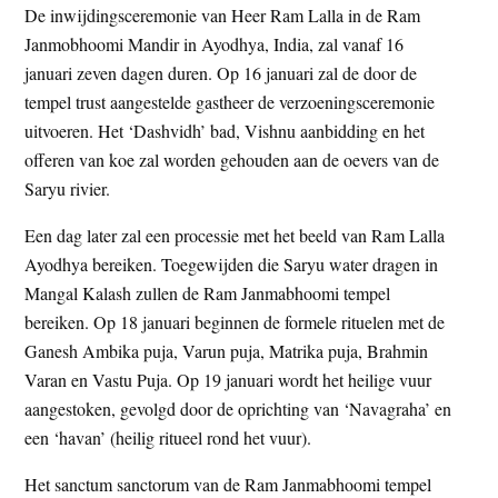
De inwijdingsceremonie van Heer Ram Lalla in de Ram
t
e
Janmobhoomi Mandir in Ayodhya, India, zal vanaf 16
e
s
januari zeven dagen duren. Op 16 januari zal de door de
i
tempel trust aangestelde gastheer de verzoeningsceremonie
t
uitvoeren. Het ‘Dashvidh’ bad, Vishnu aanbidding en het
e
offeren van koe zal worden gehouden aan de oevers van de
Saryu rivier.
Een dag later zal een processie met het beeld van Ram Lalla
Ayodhya bereiken. Toegewijden die Saryu water dragen in
Mangal Kalash zullen de Ram Janmabhoomi tempel
bereiken. Op 18 januari beginnen de formele rituelen met de
Ganesh Ambika puja, Varun puja, Matrika puja, Brahmin
Varan en Vastu Puja. Op 19 januari wordt het heilige vuur
aangestoken, gevolgd door de oprichting van ‘Navagraha’ en
een ‘havan’ (heilig ritueel rond het vuur).
Het sanctum sanctorum van de Ram Janmabhoomi tempel