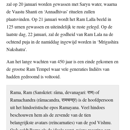
zal op 20 januari worden gewassen met Saryu water, waarna
de Vaastu Shanti en ‘Annadhivas’ rituelen zullen
plaatsvinden. Op 21 januari wordt het Ram Lalla beeld in
125 urnen gewassen en uiteindelijk te ruste gelegd. Op de
laatste dag, 22 januari, zal de godheid van Ram Lala na de
ochtend puja in de namiddag ingewijd worden in ‘Mrigashira
Nakshatra’.
Aan het lange wachten van 450 jaar is een einde gekomen en
de grootse Ram Tempel waar vele generaties Indiërs van
hadden gedroomd is voltooid.
Rama, Ram (Sanskriet: rāma, devanagari: राम) of
Ramachandra (rāmacandra, रामचन्द्र) is de hoofdpersoon
uit het hindoeïstische epos Ramayana. Veel hindoes
beschouwen hem als de zevende van de tien
belangrijkste avatars (reïncarnaties) van de god Vishnu.
Ook geldt Rama als de ideale vorst, wiens regering een