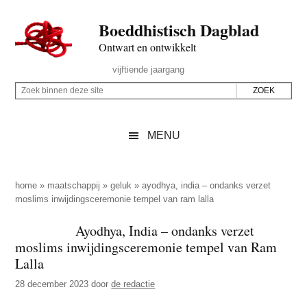
Door
Skip
Spring
Spring
Boeddhistisch Dagblad
naar
to
naar
naar
de
secondary
de
de
Ontwart en ontwikkelt
hoofd
menu
eerste
voettekst
Header
vijftiende jaargang
inhoud
sidebar
Rechts
Z
Z
o
o
e
e
MENU
k
k
b
o
i
p
home
»
maatschappij
»
geluk
»
ayodhya, india – ondanks verzet
n
moslims inwijdingsceremonie tempel van ram lalla
d
n
e
Ayodhya, India – ondanks verzet
e
z
moslims inwijdingsceremonie tempel van Ram
n
e
Lalla
d
s
28 december 2023
door
de redactie
e
i
z