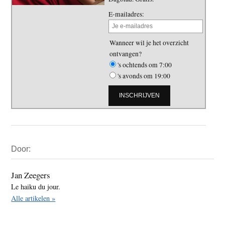
E-mailadres:
Wanneer wil je het overzicht
ontvangen?
's ochtends om 7:00
's avonds om 19:00
Primaire
Door:
Sidebar
Jan Zeegers
Le haiku du jour.
Alle artikelen »