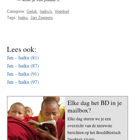
t
e
Categorie:
Geluk
,
haiku's
,
Voedsel
e
s
Tags:
haiku
,
Jan Zeegers
i
t
e
Lees ook:
Jan – haiku (81)
Jan – haiku (87)
Jan – haiku (91)
Jan – haiku (97)
Elke dag het BD in je
mailbox?
Elke dag sturen we je een
overzicht van de nieuwste
berichten op het Boeddhistisch
Dagblad. Gratis.