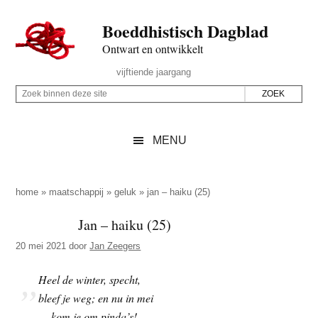
Door
Skip
Spring
Spring
Boeddhistisch Dagblad
naar
to
naar
naar
de
secondary
de
de
Ontwart en ontwikkelt
hoofd
menu
eerste
voettekst
Header
vijftiende jaargang
inhoud
sidebar
Rechts
Z
Z
o
o
e
e
MENU
k
k
b
o
i
p
home
»
maatschappij
»
geluk
»
jan – haiku (25)
n
d
Jan – haiku (25)
n
e
e
20 mei 2021
door
Jan Zeegers
z
n
e
d
Heel de winter, specht,
s
e
bleef je weg; en nu in mei
i
z
— kom je om pinda’s!