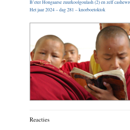
B’eter Hongaarse zuurkoolgoulash (2) en zelf cash
Het jaar 2024 – dag 281 – knorboetoktok
Lees
Reacties
Interacties