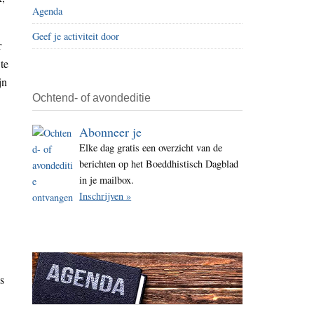
Agenda
i
t
Geef je activiteit door
r
e
te
jn
Ochtend- of avondeditie
Abonneer je
Elke dag gratis een overzicht van de
berichten op het Boeddhistisch Dagblad
in je mailbox.
Inschrijven »
s