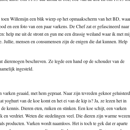
en toen Willemijn een blik wierp op het opmaakscherm van het BD, waa
od en een foto van een paar varkens. De Chef zat er gefascineerd naar 
en: help me uit de stront en gun me een drassig weiland waar ik met mi
e. Jullie, mensen en consumensen zijn de enigen die dat kunnen. Help
dat dierenogen beschreven. Ze legde een hand op de schouder van de
hamelijk ingesteld.
en varken geaaid, met hem gepraat. Naar zijn tevreden geknor geluisterd
at yoghurt van de koe komt en het ei van de kip is? Ja, ze lezen het in
 de kennis. Dieren eten, ruiken en stinken. Een koe schijt, een varken
 en verdriet. Weten die stedelingen veel. Die dieren zijn warme wezen
als producten. Varken wordt naamloos. Het is toch te gek dat er aparte