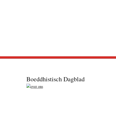
Footer
Boeddhistisch Dagblad