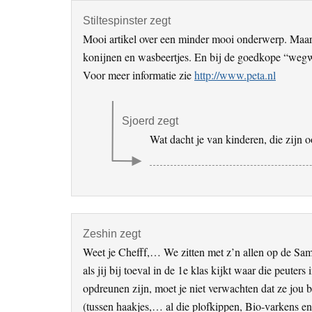
Stiltespinster
zegt
Mooi artikel over een minder mooi onderwerp. Maar
konijnen en wasbeertjes. En bij de goedkope “wegw
Voor meer informatie zie
http://www.peta.nl
Sjoerd
zegt
Wat dacht je van kinderen, die zijn
Zeshin
zegt
Weet je Chefff,… We zitten met z’n allen op de Sam
als jij bij toeval in de 1e klas kijkt waar die peute
opdreunen zijn, moet je niet verwachten dat ze jou b
(tussen haakjes,… al die plofkippen, Bio-varkens e