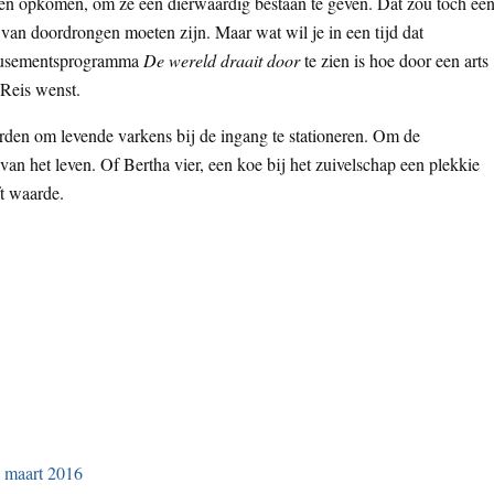
ieren opkomen, om ze een dierwaardig bestaan te geven. Dat zou toch ee
 van doordrongen moeten zijn. Maar wat wil je in een tijd dat
 amusementsprogramma
De wereld draait door
te zien is hoe door een arts
Reis wenst.
orden om levende varkens bij de ingang te stationeren. Om de
an het leven. Of Bertha vier, een koe bij het zuivelschap een plekkie
ft waarde.
 maart 2016