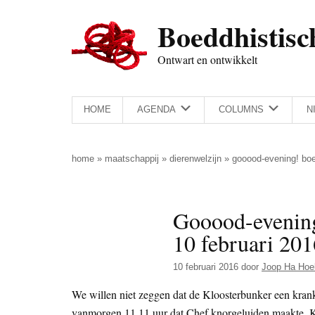
Door
Skip
Spring
Spring
Boeddhistisc
naar
to
naar
naar
de
secondary
de
de
Ontwart en ontwikkelt
hoofd
menu
eerste
voettekst
inhoud
sidebar
HOME
AGENDA
COLUMNS
N
home
»
maatschappij
»
dierenwelzijn
»
gooood-evening! boe
Gooood-evening
10 februari 201
10 februari 2016
door
Joop Ha Hoe
We willen niet zeggen dat de Kloosterbunker een kran
vanmorgen 11.11 uur dat Chef knorgeluiden maakte. K