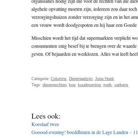
organisaties nodig zijn die voor de rechten van die d
algehele opvatting moeten zijn, iedereen zou daar toch
verzorgingshuizen zonder verzorging zijn en in het
een vrouw wordt doodgespoten en hij haar een Goede 
Misschien wordt het tijd dat supermarkten verplicht w
consumenten enig besef bij te brengen over de waarde v
geven. Of bejaarden en werklozen. Alles wat leeft hee
Categorie:
Columns
,
Dierenwelzijn
,
Joop Hoek
Tags:
dierenrechten
,
koe
,
kuudmurning
,
melk
,
varkens
Lees ook:
Koeslaaf twee
Gooood-evening! boeddhisten in de Lage Landen – 11