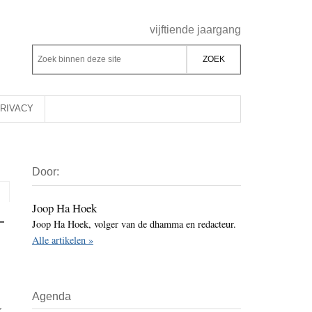
Header
vijftiende jaargang
Rechts
Z
Z
o
o
e
e
k
k
RIVACY
b
o
i
p
Primaire
n
d
Door:
Sidebar
n
e
e
z
Joop Ha Hoek
–
n
Joop Ha Hoek, volger van de dhamma en redacteur.
e
d
Alle artikelen »
s
e
i
z
t
e
Agenda
e
s
k,