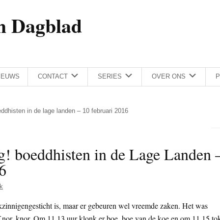
h Dagblad
IEUWS
CONTACT
SERIES
OVER ONS
P
ddhisten in de lage landen – 10 februari 2016
! boeddhisten in de Lage Landen 
6
k
kzinnigengesticht is, maar er gebeuren wel vreemde zaken. Het was
nor, knor. Om 11.13 uur klonk er boe, boe van de koe en om 11.15 to