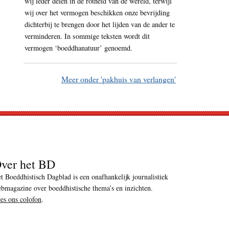
wij ieder delen in de rotheid van de wereld, terwijl
wij over het vermogen beschikken onze bevrijding
dichterbij te brengen door het lijden van de ander te
verminderen. In sommige teksten wordt dit
vermogen ‘boeddhanatuur’ genoemd.
Meer onder 'pakhuis van verlangen'
ver het BD
t Boeddhistisch Dagblad is een onafhankelijk journalistiek
bmagazine over boeddhistische thema’s en inzichten.
es ons colofon
.