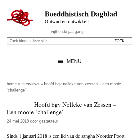
Door
Skip
Spring
Spring
Boeddhistisch Dagblad
naar
to
naar
naar
de
secondary
de
de
Ontwart en ontwikkelt
hoofd
menu
eerste
voettekst
Header
vijftiende jaargang
inhoud
sidebar
Rechts
Z
Z
o
o
e
e
MENU
k
k
b
o
i
p
home
»
interviews
»
hoofd bgv nelleke van zessen – een mooie
n
‘challenge’
d
n
e
Hoofd bgv Nelleke van Zessen –
e
z
Een mooie ‘challenge’
n
e
d
24 mei 2018
door
gastauteur
s
e
i
Sinds 1 januari 2018 is een lid van de sangha Noorder Poort,
z