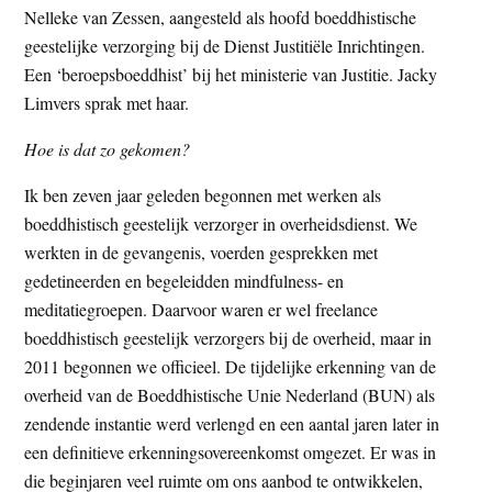
Nelleke van Zessen, aangesteld als hoofd boeddhistische
t
e
geestelijke verzorging bij de Dienst Justitiële Inrichtingen.
e
s
Een ‘beroepsboeddhist’ bij het ministerie van Justitie. Jacky
i
Limvers sprak met haar.
t
e
Hoe is dat zo gekomen?
Ik ben zeven jaar geleden begonnen met werken als
boeddhistisch geestelijk verzorger in overheidsdienst. We
werkten in de gevangenis, voerden gesprekken met
gedetineerden en begeleidden mindfulness- en
meditatiegroepen. Daarvoor waren er wel freelance
boeddhistisch geestelijk verzorgers bij de overheid, maar in
2011 begonnen we officieel. De tijdelijke erkenning van de
overheid van de Boeddhistische Unie Nederland (BUN) als
zendende instantie werd verlengd en een aantal jaren later in
een definitieve erkenningsovereenkomst omgezet. Er was in
die beginjaren veel ruimte om ons aanbod te ontwikkelen,