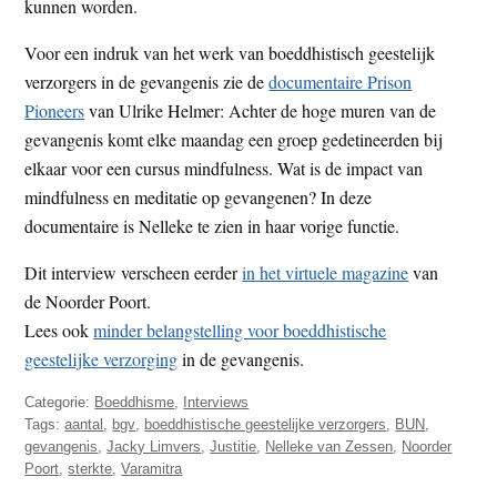
kunnen worden.
Voor een indruk van het werk van boeddhistisch geestelijk
verzorgers in de gevangenis zie de
documentaire Prison
Pioneers
van Ulrike Helmer: Achter de hoge muren van de
gevangenis komt elke maandag een groep gedetineerden bij
elkaar voor een cursus mindfulness. Wat is de impact van
mindfulness en meditatie op gevangenen? In deze
documentaire is Nelleke te zien in haar vorige functie.
Dit interview verscheen eerder
in het virtuele magazine
van
de Noorder Poort.
Lees ook
minder belangstelling voor boeddhistische
geestelijke verzorging
in de gevangenis.
Categorie:
Boeddhisme
,
Interviews
Tags:
aantal
,
bgv
,
boeddhistische geestelijke verzorgers
,
BUN
,
gevangenis
,
Jacky Limvers
,
Justitie
,
Nelleke van Zessen
,
Noorder
Poort
,
sterkte
,
Varamitra