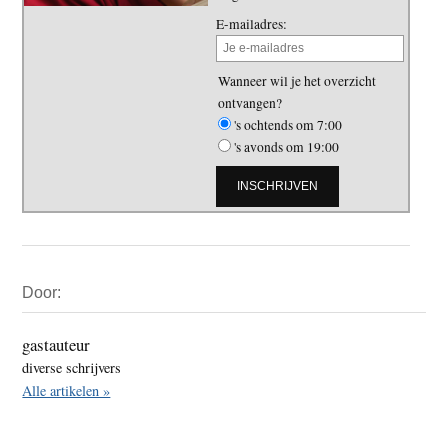
E-mailadres:
Wanneer wil je het overzicht
ontvangen?
's ochtends om 7:00
's avonds om 19:00
Primaire
Door:
Sidebar
gastauteur
diverse schrijvers
Alle artikelen »