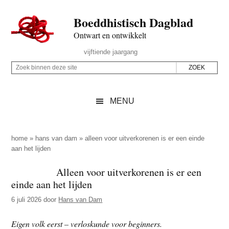
Door
Skip
Spring
Spring
Boeddhistisch Dagblad
naar
to
naar
naar
de
secondary
de
de
Ontwart en ontwikkelt
hoofd
menu
eerste
voettekst
Header
vijftiende jaargang
inhoud
sidebar
Rechts
Z
Z
o
o
e
e
MENU
k
k
b
o
i
p
home
»
hans van dam
»
alleen voor uitverkorenen is er een einde
n
aan het lijden
d
n
e
Alleen voor uitverkorenen is er een
e
z
einde aan het lijden
n
e
d
6 juli 2026
door
Hans van Dam
s
e
i
Eigen volk eerst – verloskunde voor beginners.
z