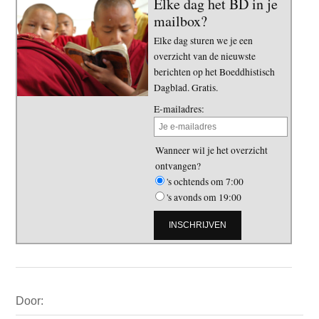
Elke dag het BD in je
mailbox?
Elke dag sturen we je een
overzicht van de nieuwste
berichten op het Boeddhistisch
Dagblad. Gratis.
E-mailadres:
Wanneer wil je het overzicht
ontvangen?
's ochtends om 7:00
's avonds om 19:00
Primaire
Door:
Sidebar