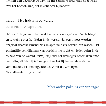
mensen tien dagen op de Drentse hei samen te mediteren en te leren
over het boeddhisme, dat is echt heel bijzonder.’
Taigu – Het lijden in de wereld
Jules Prast - 24 april 2026
Het komt Taigu voor dat boeddhisme te vaak gaat over ‘verlichting’
en te weinig over het lijden in de wereld, dat eerst moet worden
opgelost voordat iemand zich in spirituele zin bevrijd kan wanen. Het
existentiële kerndilemma van boeddhisme is dat wij ieder delen in de
rotheid van de wereld, terwijl wij over het vermogen beschikken onze
bevrijding dichterbij te brengen door het lijden van de ander te
verminderen. In sommige teksten wordt dit vermogen
‘boeddhanatuur’ genoemd.
Meer onder 'pakhuis van verlangen'