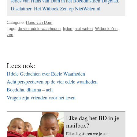
series van Hans van Dam in het Boeddhistisch Dagblad
.
Disclaimer
.
Het Witboek Zen op NietWeten.nl
.
Categorie:
Hans van Dam
Tags:
de vier edele waarheden
,
lijden
,
niet-weten
,
Witboek Zen
,
zen
Lees ook:
IJdele Gedachten over Edele Waarheden
Acht perspectieven op de vier edele waarheden
Boeddha, dharma – ach
Vragen zijn vrienden voor het leven
Elke dag het BD in je
mailbox?
Elke dag sturen we je een