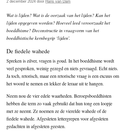
2 december 2024
door
Hans van Dam
t
e
e
s
Wat is lijden? Wat is de oorzaak van het lijden? Kan het
i
lijden opgegeven worden? Hoeveel leed veroorzaakt het
t
boeddhisme? Deconstructie in vraagvorm van het
e
boeddhistische kernbegrip ‘lijden’.
De fiedele wahede
Spreken is zilver, vragen is goud. In het boeddhisme wordt
veel gesproken, weinig gezegd en niets gevraagd. Echt niets.
Ja toch, retorisch, maar een retorische vraag is een excuus om
het woord te nemen en lekker de leraar uit te hangen.
Neem nou de vier edele waarheden. Beroepsboeddhisten
hebben die term zo vaak gebruikt dat hun tong een loopje
met ze neemt. Ze noemen ze de vierelde wahede of de
fiedele wahede. Afgesleten lettergrepen voor afgesleten
gedachten in afgesleten geesten.