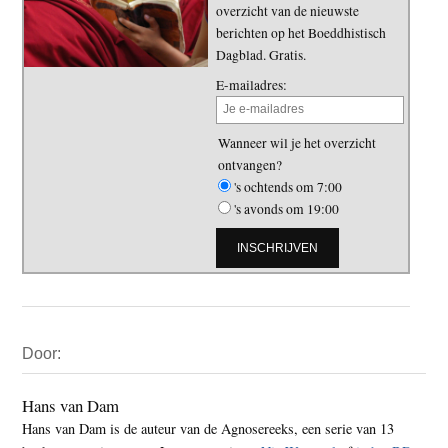
overzicht van de nieuwste
berichten op het Boeddhistisch
Dagblad. Gratis.
E-mailadres:
Wanneer wil je het overzicht
ontvangen?
's ochtends om 7:00
's avonds om 19:00
Primaire
Door:
Sidebar
Hans van Dam
Hans van Dam is de auteur van de Agnosereeks, een serie van 13